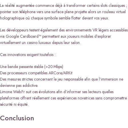
La réalité augmentée commence déjà à transformer certains slots classiques ;
pointer son téléphone vers une surface plane projette alors un rouleau virtuel
holographique où chaque symbole semble flotter devant vos yeux.
Les développeurs testent également des environnements VR légers accessibles
via Google Cardboard™ permettant aux joueurs mobiles d’explorer
virtuellement un casino luxueux depuis leur salon.
Ces innovations exigent toutefois :
Une bande passante stable (>20 Mbps)
Des processeurs compatibles ARCore/ARKit
Des mesures strictes concernant le jeu responsable afin que l’immersion ne
devienne pas addictive.
Limone Web.Fr suit ces évolutions afin d’informer ses lecteurs quelles
plateformes offrent réellement ces expériences novatrices sans compromettre
sécurité ni équité.
Conclusion