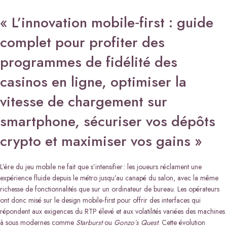
« L’innovation mobile‑first : guide
complet pour profiter des
programmes de fidélité des
casinos en ligne, optimiser la
vitesse de chargement sur
smartphone, sécuriser vos dépôts
crypto et maximiser vos gains »
L’ère du jeu mobile ne fait que s’intensifier : les joueurs réclament une
expérience fluide depuis le métro jusqu’au canapé du salon, avec la même
richesse de fonctionnalités que sur un ordinateur de bureau. Les opérateurs
ont donc misé sur le design mobile‑first pour offrir des interfaces qui
répondent aux exigences du RTP élevé et aux volatilités variées des machines
à sous modernes comme
Starburst
ou
Gonzo’s Quest
. Cette évolution