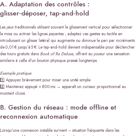
A. Adaptation des contrôles :
glisser‑déposer, tap‑and‑hold
Les jeux traditionnels utilisent souvent le glissement vertical pour sélectionner
la mise ou activer les lignes payantes ; adaptez ces gestes au tactile en
introduisant un glisser latéral qui augmente ou diminue le pari par incréments
de 0,01 € jusqu’à 5 €. Le tap‑and‐hold devient indispensable pour déclencher
des tours gratuits dans
Book of Ra Deluxe
, offrant au joueur une sensation
similaire à celle d’un bouton physique pressé longtemps.
Exemple pratique
1️⃣ Appuyez brièvement pour miser une unité simple
2️⃣ Maintenez appuyé > 800 ms → apparaît un curseur proportionnel au
montant choisi
B. Gestion du réseau : mode offline et
reconnexion automatique
Lorsqu’une connexion instable survient – situation fréquente dans les