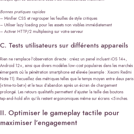
Bonnes pratiques rapides
– Minifier CSS et regrouper les feuilles de style critiques
– Utiliser lazy loading pour les assets non visibles immédiatement
– Activer HTTP/2 multiplexing sur votre serveur
C. Tests utilisateurs sur différents appareils
Rien ne remplace l’observation directe : créez un panel incluant iOS 14+,
Android 12+, ainsi que divers modèles low‑cost populaires dans les marchés
émergents où la pénétration smartphone est élevée (exemple : Xiaomi Redmi
Note 11). Recueillez des métriques telles que le temps moyen entre deux paris
(« time‑to‑bet ») et le taux d’abandon après un écran de chargement
prolongé. Les retours qualitatifs permettent d’ajuster la taille des boutons
tap‑and‑hold afin qu’ils restent ergonomiques même sur écrans <5 inches.
II. Optimiser le gameplay tactile pour
maximiser l’engagement