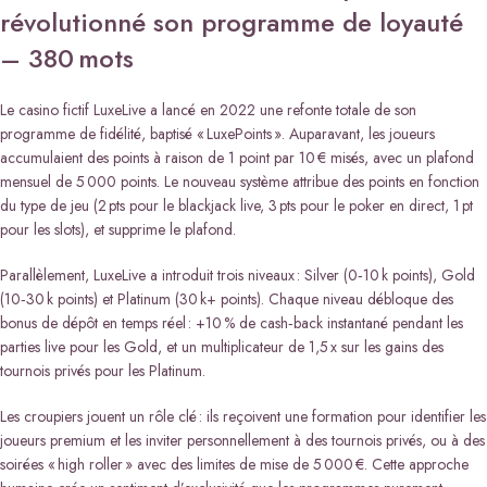
révolutionné son programme de loyauté
– 380 mots
Le casino fictif LuxeLive a lancé en 2022 une refonte totale de son
programme de fidélité, baptisé « LuxePoints ». Auparavant, les joueurs
accumulaient des points à raison de 1 point par 10 € misés, avec un plafond
mensuel de 5 000 points. Le nouveau système attribue des points en fonction
du type de jeu (2 pts pour le blackjack live, 3 pts pour le poker en direct, 1 pt
pour les slots), et supprime le plafond.
Parallèlement, LuxeLive a introduit trois niveaux : Silver (0‑10 k points), Gold
(10‑30 k points) et Platinum (30 k+ points). Chaque niveau débloque des
bonus de dépôt en temps réel : +10 % de cash‑back instantané pendant les
parties live pour les Gold, et un multiplicateur de 1,5 x sur les gains des
tournois privés pour les Platinum.
Les croupiers jouent un rôle clé : ils reçoivent une formation pour identifier les
joueurs premium et les inviter personnellement à des tournois privés, ou à des
soirées « high roller » avec des limites de mise de 5 000 €. Cette approche