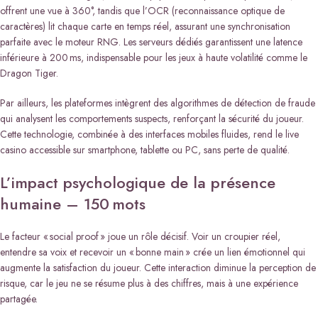
offrent une vue à 360°, tandis que l’OCR (reconnaissance optique de
caractères) lit chaque carte en temps réel, assurant une synchronisation
parfaite avec le moteur RNG. Les serveurs dédiés garantissent une latence
inférieure à 200 ms, indispensable pour les jeux à haute volatilité comme le
Dragon Tiger.
Par ailleurs, les plateformes intègrent des algorithmes de détection de fraude
qui analysent les comportements suspects, renforçant la sécurité du joueur.
Cette technologie, combinée à des interfaces mobiles fluides, rend le live
casino accessible sur smartphone, tablette ou PC, sans perte de qualité.
L’impact psychologique de la présence
humaine – 150 mots
Le facteur « social proof » joue un rôle décisif. Voir un croupier réel,
entendre sa voix et recevoir un « bonne main » crée un lien émotionnel qui
augmente la satisfaction du joueur. Cette interaction diminue la perception de
risque, car le jeu ne se résume plus à des chiffres, mais à une expérience
partagée.