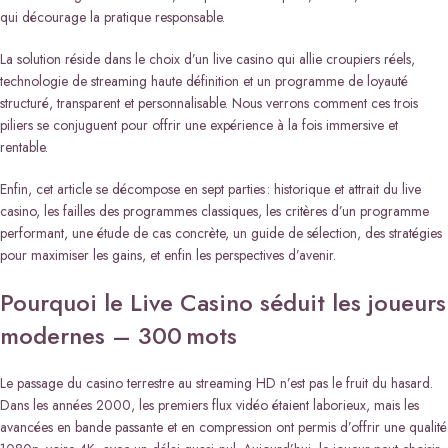
qui décourage la pratique responsable.
La solution réside dans le choix d’un live casino qui allie croupiers réels,
technologie de streaming haute définition et un programme de loyauté
structuré, transparent et personnalisable. Nous verrons comment ces trois
piliers se conjuguent pour offrir une expérience à la fois immersive et
rentable.
Enfin, cet article se décompose en sept parties : historique et attrait du live
casino, les failles des programmes classiques, les critères d’un programme
performant, une étude de cas concrète, un guide de sélection, des stratégies
pour maximiser les gains, et enfin les perspectives d’avenir.
Pourquoi le Live Casino séduit les joueurs
modernes – 300 mots
Le passage du casino terrestre au streaming HD n’est pas le fruit du hasard.
Dans les années 2000, les premiers flux vidéo étaient laborieux, mais les
avancées en bande passante et en compression ont permis d’offrir une qualité