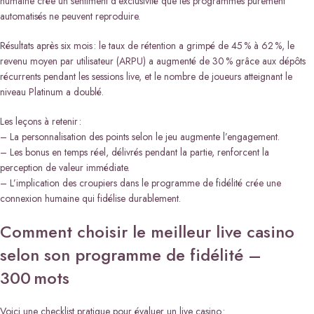
humaine crée un sentiment d’exclusivité que les programmes purement
automatisés ne peuvent reproduire.
Résultats après six mois : le taux de rétention a grimpé de 45 % à 62 %, le
revenu moyen par utilisateur (ARPU) a augmenté de 30 % grâce aux dépôts
récurrents pendant les sessions live, et le nombre de joueurs atteignant le
niveau Platinum a doublé.
Les leçons à retenir :
– La personnalisation des points selon le jeu augmente l’engagement.
– Les bonus en temps réel, délivrés pendant la partie, renforcent la
perception de valeur immédiate.
– L’implication des croupiers dans le programme de fidélité crée une
connexion humaine qui fidélise durablement.
Comment choisir le meilleur live casino
selon son programme de fidélité –
300 mots
Voici une checklist pratique pour évaluer un live casino :