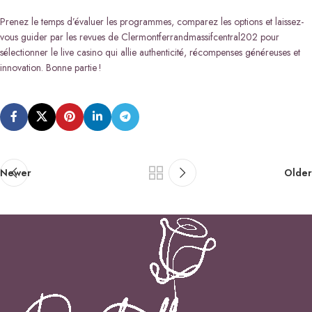
Prenez le temps d’évaluer les programmes, comparez les options et laissez-
vous guider par les revues de Clermontferrandmassifcentral202 pour
sélectionner le live casino qui allie authenticité, récompenses généreuses et
innovation. Bonne partie !
Newer
Older