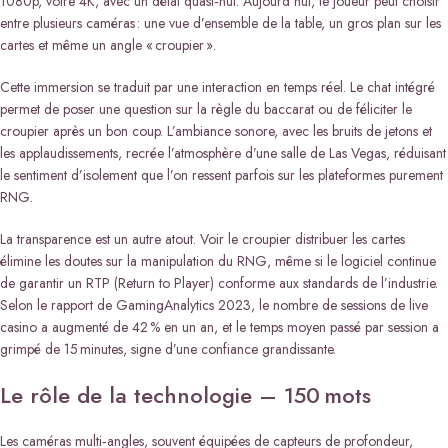
1080p, voire 4K, avec un délai quasi‑nul. Aujourd’hui, le joueur peut choisir
entre plusieurs caméras : une vue d’ensemble de la table, un gros plan sur les
cartes et même un angle « croupier ».
Cette immersion se traduit par une interaction en temps réel. Le chat intégré
permet de poser une question sur la règle du baccarat ou de féliciter le
croupier après un bon coup. L’ambiance sonore, avec les bruits de jetons et
les applaudissements, recrée l’atmosphère d’une salle de Las Vegas, réduisant
le sentiment d’isolement que l’on ressent parfois sur les plateformes purement
RNG.
La transparence est un autre atout. Voir le croupier distribuer les cartes
élimine les doutes sur la manipulation du RNG, même si le logiciel continue
de garantir un RTP (Return to Player) conforme aux standards de l’industrie.
Selon le rapport de GamingAnalytics 2023, le nombre de sessions de live
casino a augmenté de 42 % en un an, et le temps moyen passé par session a
grimpé de 15 minutes, signe d’une confiance grandissante.
Le rôle de la technologie – 150 mots
Les caméras multi‑angles, souvent équipées de capteurs de profondeur,