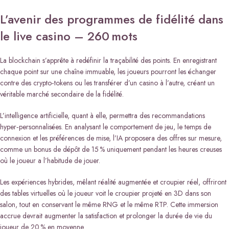
L’avenir des programmes de fidélité dans
le live casino – 260 mots
La blockchain s’apprête à redéfinir la traçabilité des points. En enregistrant
chaque point sur une chaîne immuable, les joueurs pourront les échanger
contre des crypto‑tokens ou les transférer d’un casino à l’autre, créant un
véritable marché secondaire de la fidélité.
L’intelligence artificielle, quant à elle, permettra des recommandations
hyper‑personnalisées. En analysant le comportement de jeu, le temps de
connexion et les préférences de mise, l’IA proposera des offres sur mesure,
comme un bonus de dépôt de 15 % uniquement pendant les heures creuses
où le joueur a l’habitude de jouer.
Les expériences hybrides, mêlant réalité augmentée et croupier réel, offriront
des tables virtuelles où le joueur voit le croupier projeté en 3D dans son
salon, tout en conservant le même RNG et le même RTP. Cette immersion
accrue devrait augmenter la satisfaction et prolonger la durée de vie du
joueur de 20 % en moyenne.