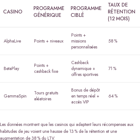
TAUX DE
PROGRAMME
PROGRAMME
CASINO
RÉTENTION
GÉNÉRIQUE
CIBLÉ
(12 MOIS)
Points +
AlphaLive
Points + niveaux
missions
58 %
personnalisées
Cashback
Points +
BetaPlay
dynamique +
71 %
cashback fixe
offres sportives
Bonus de dépôt
Tours gratuits
GammaSpin
en temps réel +
64 %
aléatoires
accès VIP
Les données montrent que les casinos qui adaptent leurs récompenses aux
habitudes de jeu voient une hausse de 13 % de la rétention et une
augmentation de 38 % du LTV.