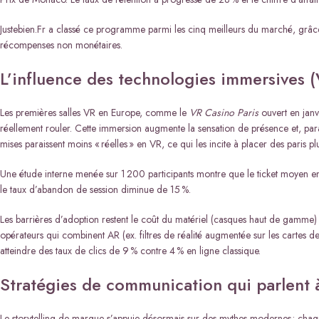
Justebien.Fr a classé ce programme parmi les cinq meilleurs du marché, grâce 
récompenses non monétaires.
L’influence des technologies immersives (
Les premières salles VR en Europe, comme le
VR Casino Paris
ouvert en janv
réellement rouler. Cette immersion augmente la sensation de présence et, para
mises paraissent moins « réelles » en VR, ce qui les incite à placer des paris pl
Une étude interne menée sur 1 200 participants montre que le ticket moyen en 
le taux d’abandon de session diminue de 15 %.
Les barrières d’adoption restent le coût du matériel (casques haut de gamme) e
opérateurs qui combinent AR (ex. filtres de réalité augmentée sur les cartes
atteindre des taux de clics de 9 % contre 4 % en ligne classique.
Stratégies de communication qui parlent 
Le storytelling de marque s’appuie désormais sur des mythes modernes : ch