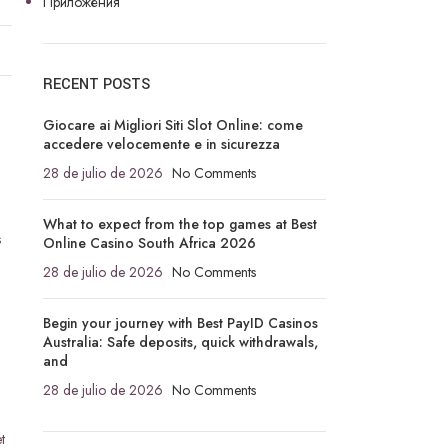
Приложения
RECENT POSTS
Giocare ai Migliori Siti Slot Online: come
accedere velocemente e in sicurezza
28 de julio de 2026
No Comments
What to expect from the top games at Best
s
Online Casino South Africa 2026
28 de julio de 2026
No Comments
Begin your journey with Best PayID Casinos
Australia: Safe deposits, quick withdrawals,
and
28 de julio de 2026
No Comments
t