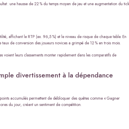
ésultat : une hausse de 22 % du temps moyen de jeu et une augmentation du tick
lité, affichant le RTP (ex. 96,5 %) et le niveau de risque de chaque table. En
le taux de conversion des joueurs novices a grimpé de 12 % en trois mois.
ues voient leurs classements monter rapidement dans les comparatifs de
imple divertissement à la dépendance
es points accumulés permettent de débloquer des quêtes comme « Gagner
cores du jour, créant un sentiment de compétition.