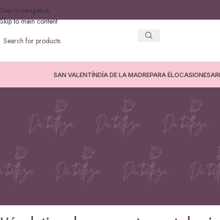
Skip to navigation
Skip to main content
SAN VALENTÍN
DÍA DE LA MADRE
PARA ÉL
OCASIONES
AR
SIN C
L’évolution du comportement de
modernes redéfinissen
Posted by
avanc3
O