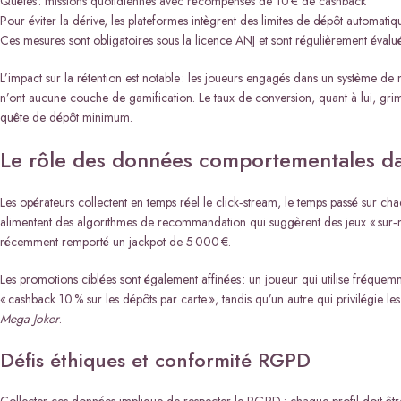
Quêtes : missions quotidiennes avec récompenses de 10 € de cashback
Pour éviter la dérive, les plateformes intègrent des limites de dépôt automatiq
Ces mesures sont obligatoires sous la licence ANJ et sont régulièrement évalué
L’impact sur la rétention est notable : les joueurs engagés dans un système de
n’ont aucune couche de gamification. Le taux de conversion, quant à lui, gr
quête de dépôt minimum.
Le rôle des données comportementales dan
Les opérateurs collectent en temps réel le click‑stream, le temps passé sur c
alimentent des algorithmes de recommandation qui suggèrent des jeux « sur‑m
récemment remporté un jackpot de 5 000 €.
Les promotions ciblées sont également affinées : un joueur qui utilise fréqu
« cashback 10 % sur les dépôts par carte », tandis qu’un autre qui privilégie le
Mega Joker
.
Défis éthiques et conformité RGPD