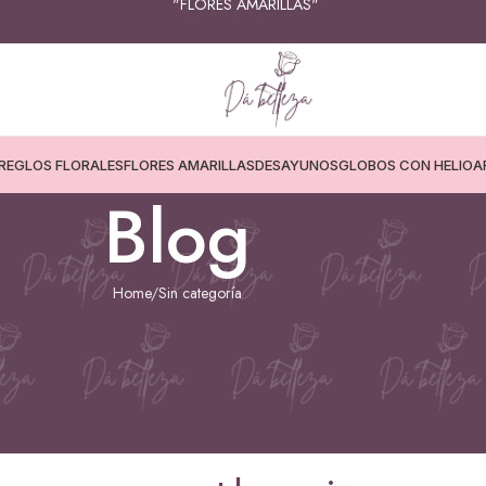
💳📦 “COMPRA FÁCIL, SEGURA Y DESDE CASA"
REGLOS FLORALES
FLORES AMARILLAS
DESAYUNOS
GLOBOS CON HELIO
A
Blog
Home
Sin categoría
ATEGORÍA
s joueurs : comment les casinos
t l’expérience en 2024
n 22 de enero de 2026