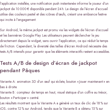
l’application installée, une notification push instantanée informe le joueur d’un
jackpot de 10 000 € disponible pendant 24 h. Le design de l’écran d’accueil
utilise des couleurs pastel et des icônes d’œufs, créant une ambiance festive
qui incite à l’engagement.
Sur Android, le même jackpot est promu via les widgets de l’écran d’accueil
et les bannières Google Play. Les utilisateurs peuvent déclencher le jeu
directement depuis le widget, sans ouvrir l’application, ce qui réduit le temps
de friction. Cependant, la diversité des tailles d’écran Android nécessite des
tests A/B intensifs pour garantir que les éléments interactifs restent accessibles.
Tests A/B de design d’écran de jackpot
pendant Pâques
Variante A : animation 3D d’un œuf qui éclate, bouton « Jouer maintenant » en
bas à droite.
Variante B : compteur de temps en haut, visuel statique d’un coffre au trésor,
bouton « Participer » centré.
Les résultats montrent que la Variante A a généré un taux de clic de 18 % sur
iOS, contre 12 % sur Android, tandis que la Variante B a obtenu 15 % sur