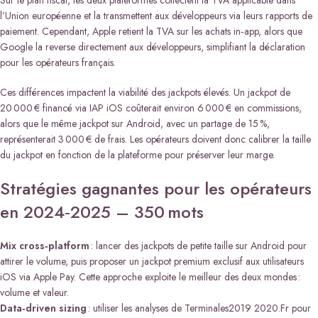
Sur le plan fiscal, les deux plateformes collectent la TVA applicable dans
l’Union européenne et la transmettent aux développeurs via leurs rapports de
paiement. Cependant, Apple retient la TVA sur les achats in‑app, alors que
Google la reverse directement aux développeurs, simplifiant la déclaration
pour les opérateurs français.
Ces différences impactent la viabilité des jackpots élevés. Un jackpot de
20 000 € financé via IAP iOS coûterait environ 6 000 € en commissions,
alors que le même jackpot sur Android, avec un partage de 15 %,
représenterait 3 000 € de frais. Les opérateurs doivent donc calibrer la taille
du jackpot en fonction de la plateforme pour préserver leur marge.
Stratégies gagnantes pour les opérateurs
en 2024‑2025 – 350 mots
Mix cross‑platform
: lancer des jackpots de petite taille sur Android pour
attirer le volume, puis proposer un jackpot premium exclusif aux utilisateurs
iOS via Apple Pay. Cette approche exploite le meilleur des deux mondes :
volume et valeur.
Data‑driven sizing
: utiliser les analyses de Terminales2019 2020.Fr pour