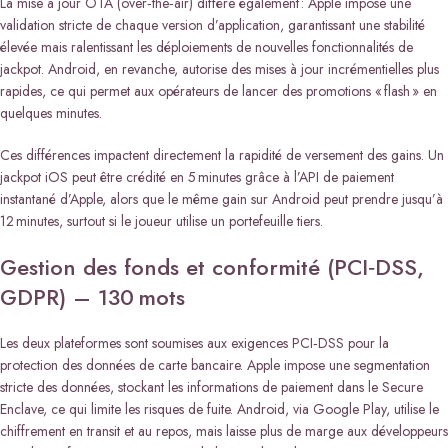
La mise à jour OTA (over‑the‑air) diffère également : Apple impose une
validation stricte de chaque version d’application, garantissant une stabilité
élevée mais ralentissant les déploiements de nouvelles fonctionnalités de
jackpot. Android, en revanche, autorise des mises à jour incrémentielles plus
rapides, ce qui permet aux opérateurs de lancer des promotions « flash » en
quelques minutes.
Ces différences impactent directement la rapidité de versement des gains. Un
jackpot iOS peut être crédité en 5 minutes grâce à l’API de paiement
instantané d’Apple, alors que le même gain sur Android peut prendre jusqu’à
12 minutes, surtout si le joueur utilise un portefeuille tiers.
Gestion des fonds et conformité (PCI‑DSS,
GDPR) – 130 mots
Les deux plateformes sont soumises aux exigences PCI‑DSS pour la
protection des données de carte bancaire. Apple impose une segmentation
stricte des données, stockant les informations de paiement dans le Secure
Enclave, ce qui limite les risques de fuite. Android, via Google Play, utilise le
chiffrement en transit et au repos, mais laisse plus de marge aux développeurs