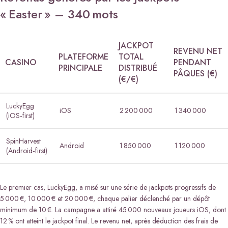
« Easter » – 340 mots
JACKPOT
REVENU NET
PLATEFORME
TOTAL
CASINO
PENDANT
PRINCIPALE
DISTRIBUÉ
PÂQUES (€)
(€/€)
LuckyEgg
iOS
2 200 000
1 340 000
(iOS‑first)
SpinHarvest
Android
1 850 000
1 120 000
(Android‑first)
Le premier cas, LuckyEgg, a misé sur une série de jackpots progressifs de
5 000 €, 10 000 € et 20 000 €, chaque palier déclenché par un dépôt
minimum de 10 €. La campagne a attiré 45 000 nouveaux joueurs iOS, dont
12 % ont atteint le jackpot final. Le revenu net, après déduction des frais de