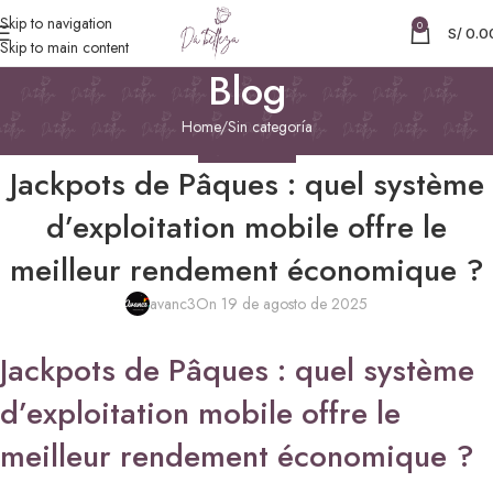
Skip to navigation
0
S/
0.0
Skip to main content
Blog
Home
Sin categoría
SIN CATEGORÍA
Jackpots de Pâques : quel système
d’exploitation mobile offre le
meilleur rendement économique ?
avanc3
On 19 de agosto de 2025
Jackpots de Pâques : quel système
d’exploitation mobile offre le
meilleur rendement économique ?