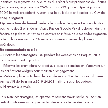
identifier les segments de joueurs les plus réactifs aux promotions de Pâques
(par exemple, les joueurs de 25‑34 ans sur iOS qui ont dépensé plus de
100 € le mois précédent). Ajuster la taille du jackpot en fonction du CLV de
chaque segment.
Optimisation du funnel
: réduire le nombre d’étapes entre la notification
push et le dépôt en intégrant Apple Pay ou Google Pay directement dans la
fenêtre de jackpot. Un temps de conversion inférieur à 3 secondes augmente
le taux de conversion de 7 % selon les données internes de plusieurs
opérateurs.
Recommandations clés
– Prioriser les campagnes iOS pendant les week‑ends de Pâques, où le
trafic premium est le plus fort.
– Réserver les promotions Android aux jours de semaine, en s’appuyant sur
les notifications widgets pour maintenir l’engagement.
– Mettre en place un tableau de bord de suivi ROI en temps réel, alimenté
par les API de Terminales2019 2020.Fr, afin d’ajuster les budgets
publicitaires à la volée.
En suivant ces stratégies, les opérateurs peuvent maximiser le ROI tout en
restant conformes aux exigences légales et aux attentes des joueurs.