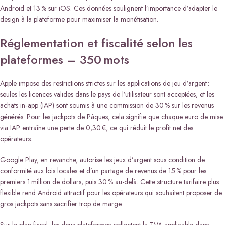
Android et 13 % sur iOS. Ces données soulignent l’importance d’adapter le
design à la plateforme pour maximiser la monétisation.
Réglementation et fiscalité selon les
plateformes – 350 mots
Apple impose des restrictions strictes sur les applications de jeu d’argent :
seules les licences valides dans le pays de l’utilisateur sont acceptées, et les
achats in‑app (IAP) sont soumis à une commission de 30 % sur les revenus
générés. Pour les jackpots de Pâques, cela signifie que chaque euro de mise
via IAP entraîne une perte de 0,30 €, ce qui réduit le profit net des
opérateurs.
Google Play, en revanche, autorise les jeux d’argent sous condition de
conformité aux lois locales et d’un partage de revenus de 15 % pour les
premiers 1 million de dollars, puis 30 % au-delà. Cette structure tarifaire plus
flexible rend Android attractif pour les opérateurs qui souhaitent proposer de
gros jackpots sans sacrifier trop de marge.