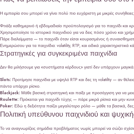
Η εμπειρία σου μπορεί να γίνει πολύ πιο ευχάριστη με μικρές συνήθειες
Φτιάξε καθημερινό ή εβδομαδιαίο προϋπολογισμό για το παιχνίδι και κρ
Χρησιμοποίησε το ιστορικό παιχνιδιού για να δεις πόσο χρόνο και χρήμ
Πάρε διαλείμματα — το παιχνίδι όταν είσαι κουρασμένος ή συναισθηματ
Ενημερώσου για τα παιχνίδια: volatility, RTP, και ειδικά χαρακτηριστικά κάθ
Στρατηγικές για συγκεκριμένα παιχνίδια
Δεν θα μιλήσουμε για «συστήματα κέρδους» γιατί δεν υπάρχουν μαγικά.
Slots:
Προτίμησε παιχνίδια με υψηλό RTP και δες τη volatiltiy — αν θέλει
πάντα υπάρχει ρίσκο.
Blackjack:
Μάθε βασική στρατηγική και παίξε με προσέγγιση για να μει
Roulette:
Πρόκειται για παιχνίδι τύχης — πάρε μικρά ρίσκα και μην κυ
Poker:
Εδώ η δεξιότητα παίζει μεγαλύτερο ρόλο — μάθε τα βασικά, δες τ
Πολιτική υπεύθυνου παιχνιδιού και ψυχική
Το να αναγνωρίζεις σημάδια προβλήματος νωρίς μπορεί να σώζει σχέσεις