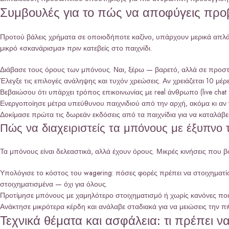
Συμβουλές για το πώς να αποφύγεις προβ
Προτού βάλεις χρήματα σε οποιοδήποτε καζίνο, υπάρχουν μερικά απλά
μικρό «σκανάρισμα» πριν κατεβείς στο παιχνίδι.
Διάβασε τους όρους των μπόνους. Ναι, ξέρω — βαρετό, αλλά σε προστ
Έλεγξε τις επιλογές ανάληψης και τυχόν χρεώσεις. Αν χρειάζεται 10 μέρ
Βεβαιώσου ότι υπάρχει τρόπος επικοινωνίας με real άνθρωπο (live chat
Ενεργοποίησε μέτρα υπεύθυνου παιχνιδιού από την αρχή, ακόμα κι αν νο
Δοκίμασε πρώτα τις δωρεάν εκδόσεις από τα παιχνίδια για να καταλάβεις 
Πώς να διαχειριστείς τα μπόνους με έξυπνο
Τα μπόνους είναι δελεαστικά, αλλά έχουν όρους. Μικρές κινήσεις που 
Υπολόγισε το κόστος του wagering: πόσες φορές πρέπει να στοιχηματίσ
στοιχηματισμένα — όχι για όλους.
Προτίμησε μπόνους με χαμηλότερο στοιχηματισμό ή χωρίς κανόνες που
Ανάκτησε μικρότερα κέρδη και ανάλαβε σταδιακά για να μειώσεις την 
Τεχνικά θέματα και ασφάλεια: τι πρέπει να