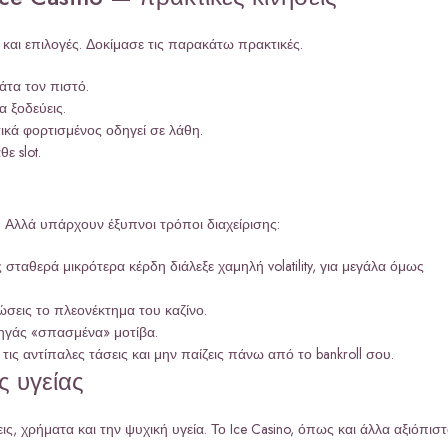
 και επιλογές. Δοκίμασε τις παρακάτω πρακτικές.
άτα τον πιστό.
α ξοδεύεις.
ικά φορτισμένος οδηγεί σε λάθη.
ε slot.
 Αλλά υπάρχουν έξυπνοι τρόποι διαχείρισης:
ς σταθερά μικρότερα κέρδη διάλεξε χαμηλή volatility, για μεγάλα όμως
ώσεις το πλεονέκτημα του καζίνο.
νηγάς «σπασμένα» μοτίβα.
ις αντίπαλες τάσεις και μην παίζεις πάνω από το bankroll σου.
ς υγείας
, χρήματα και την ψυχική υγεία. Το Ice Casino, όπως και άλλα αξιόπισ