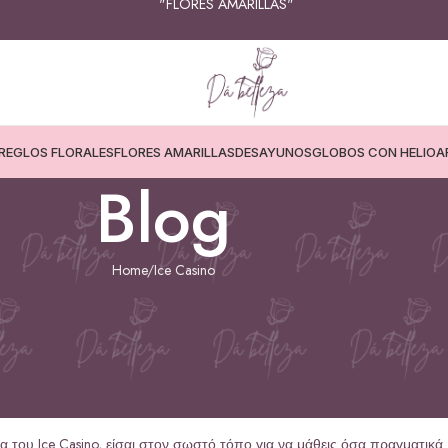
💳📦 “COMPRA FÁCIL, SEGURA Y DESDE CASA"
REGLOS FLORALES
FLORES AMARILLAS
DESAYUNOS
GLOBOS CON HELIO
A
Blog
Home
Ice Casino
CASINO
κτικός οδηγός — προβλήματα, λύσει
μβουλές
On 8 de mayo de 2026
ρτα του Ice Casino, είσαι στον σωστό τόπο για να μάθεις όσα πραγματικά