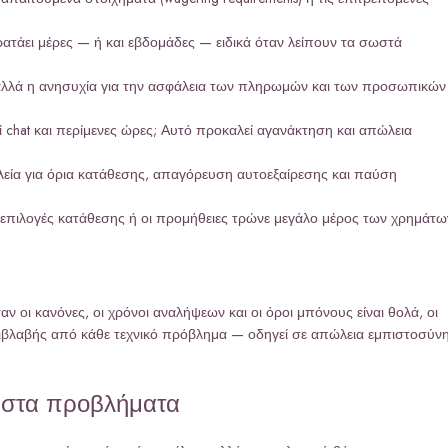
ατάει μέρες — ή και εβδομάδες — ειδικά όταν λείπουν τα σωστά
αλλά η ανησυχία για την ασφάλεια των πληρωμών και των προσωπικών
chat και περίμενες ώρες; Αυτό προκαλεί αγανάκτηση και απώλεια
λεία για όρια κατάθεσης, απαγόρευση αυτοεξαίρεσης και παύση
επιλογές κατάθεσης ή οι προμήθειες τρώνε μεγάλο μέρος των χρημάτω
 οι κανόνες, οι χρόνοι αναλήψεων και οι όροι μπόνους είναι θολά, οι
 επιβλαβής από κάθε τεχνικό πρόβλημα — οδηγεί σε απώλεια εμπιστοσύν
η στα προβλήματα