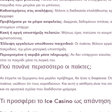
παιχνίδια που μετράνε για το μπόνους.
Καθυστερήσεις στις αναλήψεις:
Άλλοτε η διαδικασία επαλήθευσης κρ
έγγραφα.
Προβλήματα με τα μέτρα ασφαλείας:
Διαρροές δεδομένων σπάνια, 
στοιχείων υπάρχει.
Κακή ή αργή υποστήριξη πελατών:
Μήπως έχεις πατώσει το κουμπί 
εμπιστοσύνης.
Έλλειψη εργαλείων υπεύθυνου παιχνιδιού:
Οι παίκτες θέλουν εργα
παιχνιδιού, όχι μόνο ρητορική υποστήριξη.
Περιορισμένα ή ακριβά μέσα πληρωμής:
Αν δεν υπάρχουν εύκολες 
τότε το παιχνίδι χάνει τη λογική του.
Πού πονάνε περισσότερο οι παίκτες;
Αν έπρεπε να ξεχώρισω ένα μεγάλο πρόβλημα, θα ήταν η διαφάνεια. Όταν
παίκτες νιώθουν ότι τους κοροϊδεύουν. Και αυτή η αίσθηση είναι πιο
και σε αρνητικά σχόλια που διαδίδονται γρήγορα.
Τι προσφέρει το Ice Casino ως απάντησ