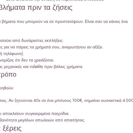
λήματα πριν τα ζήσεις
 βήματα που μπορούν να σε προστατέψουν. Είναι σαν να κάνεις ένα
ατεύει από δυσάρεστες εκπλήξεις.
ες για να πάρεις τα χρήματά σου, αναρωτήσου αν αξίζει.
 ή τηλέφωνο).
μίζεις ότι δεν τα χρειάζεσαι.
μηχανικές και volatility πριν βάλεις χρήματα.
 τρόπο
βοηθούν:
εις; Αν ζητούνται 40x σε ένα μπόνους 100€, σημαίνει ουσιαστικά 4.00
 αποκλείουν συγκεκριμένα παιχνίδια.
πιθανότητα μεγάλων απωλειών από απαιτήσεις.
 ξέρεις