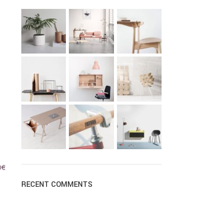
0€
RECENT COMMENTS