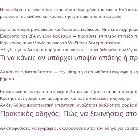
Η ασφάλεια στο internet δεν είναι πάντα θέμα μόνο του casino. Εσύ και
μειώνουν τον κίνδυνο και κάνουν την εμπειρία σου πιο ασφαλή.
Χρησιμοποίησε μοναδικούς και δυνατούς κωδικούς. Μην επαναχρησιμοποιε
Ενεργοποίησε 2FA αν είναι διαθέσιμο — προσθέτει επιπλέον επίπεδο π
Μην κάνεις συναλλαγές σε ανοιχτά Wi‑Fi που δεν εμπιστεύεσαι.
Έλεγξε την πολιτική απορρήτου του καζίνο — ποια δεδομένα συλλέγοντ
Τι να κάνεις αν υπάρχει υποψία απάτης ή π
Αν κάτι σε φαίνεται ύποπτο — π.χ. αίτημα για ασυνήθιστα έγγραφα 
βήματα:
Επικοινώνησε με την υποστήριξη πελατών και ζήτα επίσημη απάντησ
Κράτησε αντίγραφα των μηνυμάτων και των αποδείξεων πληρωμής.
Αν δεν λάβεις ικανοποιητική απάντηση, αναζήτησε ανεξάρτητο φορέα ή
Πρακτικός οδηγός: Πώς να ξεκινήσεις στ
Αν αποφασίσεις να εγγραφείς, ακολούθησε αυτόν τον οδηγό για να αποφύ