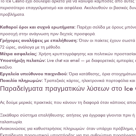
Το Ice Casino έχει δουλέψει αρκετά για να καλύψει κάμποσες από αυτές
περισσότερο επαγγελματισμό και ασφάλεια. Ακολουθούν οι βασικές δυ
προβλήματα.
Καθαροί όροι και συχνά ερωτήματα:
Παρέχει σελίδα με όρους μπόνου
προσοχή στην ανάγνωση πριν δεχτείς προσφορά.
Γρήγορες αναλήψεις με επαλήθευση:
Όταν οι παίκτες έχουν σωστά
72 ώρες, ανάλογα με τη μέθοδο.
Μέτρα ασφαλείας:
Χρήση κρυπτογράφησης και πολιτικών προστασίας δ
Υποστήριξη πελατών:
Live chat και email — με διαφορετικές εμπειρί
καζίνο.
Εργαλεία υπεύθυνου παιχνιδιού:
Όρια κατάθεσης, όρια στοιχημάτων,
Ποικιλία πληρωμών:
Τραπεζικές κάρτες, ηλεκτρονικά πορτοφόλια και 
Παραδείγματα πραγματικών λύσεων στο Ice 
Ας δούμε μερικές πρακτικές που κάνουν τη διαφορά όταν κάποιος αποφασ
Ξεκάθαρο σύστημα επαλήθευσης: αιτήσεις για έγγραφα γίνονται πριν ή 
ταλαιπωρία.
Ανακοινώσεις για καθυστερήσεις πληρωμών: όταν υπάρχει πρόβλημα, ε
Εκπαίδευση προσωπικού υποστήριξης για πιο ανθρώπινη προσέγγιση 