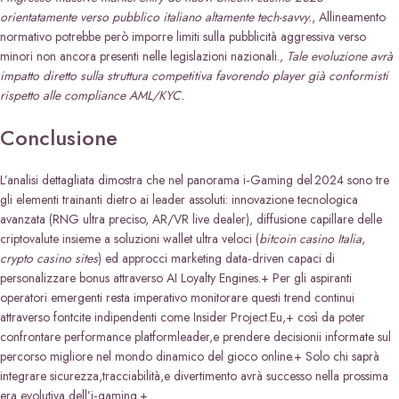
orientatamente verso pubblico italiano altamente tech-savvy.
, Allineamento
normativo potrebbe però imporre limiti sulla pubblicità aggressiva verso
minori non ancora presenti nelle legislazioni nazionali.
, Tale evoluzione avrà
impatto diretto sulla struttura competitiva favorendo player già conformisti
rispetto alle compliance AML/KYC.
Conclusione
L’analisi dettagliata dimostra che nel panorama i‑Gaming del 2024 sono tre
gli elementi trainanti dietro ai leader assoluti: innovazione tecnologica
avanzata (RNG ultra preciso, AR/VR live dealer), diffusione capillare delle
criptovalute insieme a soluzioni wallet ultra veloci (
bitcoin casino Italia
,
crypto casino sites
) ed approcci marketing data‑driven capaci di
personalizzare bonus attraverso AI Loyalty Engines.+ Per gli aspiranti
operatori emergenti resta imperativo monitorare questi trend continui
attraverso fontcite indipendenti come Insider Project.Eu,+ così da poter
confrontare performance platformleader,e prendere decision­ii informate sul
percorso migliore nel mondo dinamico del gioco online.+ Solo chi saprà
integrare sicurezza,tracciabilità,e divertimento avrà successo nella prossima
era evolutiva dell’i‑gaming.+