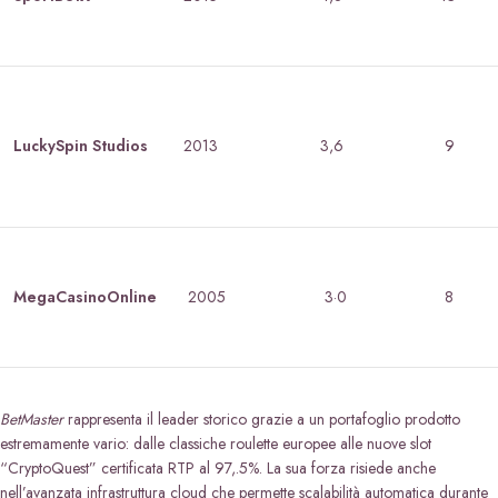
LuckySpin Studios
2013
3,6
9
MegaCasinoOnline
2005
3·0
8
BetMaster
rappresenta il leader storico grazie a un portafoglio prodotto
estremamente vario: dalle classiche roulette europee alle nuove slot
“CryptoQuest” certificata RTP al 97,.5%. La sua forza risiede anche
nell’avanzata infrastruttura cloud che permette scalabilità automatica durante