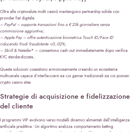
Oltre alle criptovalute molti casinò mantengono partnership solide con
provider fiat digitale:
–
PayPal
– supporta transazioni fino a € 25k giornaliere senza
commissione aggiuntiva;.
–
Apple Pay
– offre autenticazione biometrica Touch ID/Face ID
riducendo frodi fraudolente <0,.02%;
–
Skrill & Neteller
* – consentono cash‑out immediatamente dopo verifica
KYC standardizzata;.
Queste soluzioni coesistono armoniosamente creando un ecosistema
multicanale capace d’interfacciarsi sia coi gamer tradizionali sia coi pionieri
crypto casino sites.
Strategie di acquisizione e fidelizzazione
del cliente
I programmi VIP evolvono verso modelli dinamici alimentati dall’intelligenza
artificiale predittiva.: Un algoritmo analizza comportamento betting