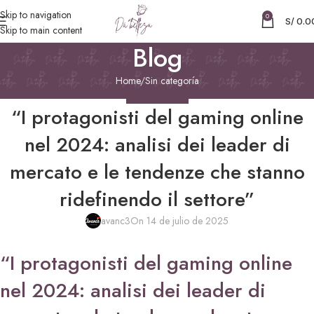
Skip to navigation
0
S/
0.0
Skip to main content
Blog
Home
Sin categoría
SIN CATEGORÍA
“I protagonisti del gaming online
nel 2024: analisi dei leader di
mercato e le tendenze che stanno
ridefinendo il settore”
avanc3
On 14 de julio de 2025
“I protagonisti del gaming online
nel 2024: analisi dei leader di