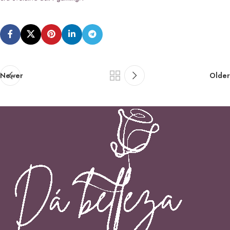
Newer
Older