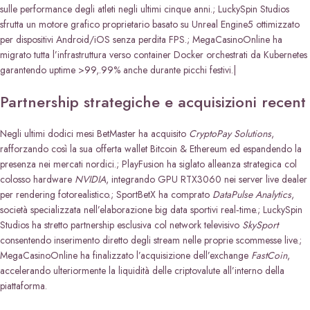
sulle performance degli atleti negli ultimi cinque anni.; LuckySpin Studios
sfrutta un motore grafico proprietario basato su Unreal Engine5 ottimizzato
per dispositivi Android/iOS senza perdita FPS.; MegaCasinoOnline ha
migrato tutta l’infrastruttura verso container Docker orchestrati da Kubernetes
garantendo uptime >99,.99% anche durante picchi festivi.|
Partnership strategiche e acquisizioni recent
Negli ultimi dodici mesi BetMaster ha acquisito
CryptoPay Solutions
,
rafforzando così la sua offerta wallet Bitcoin & Ethereum ed espandendo la
presenza nei mercati nordici.; PlayFusion ha siglato alleanza strategica col
colosso hardware
NVIDIA
, integrando GPU RTX3060 nei server live dealer
per rendering fotorealistico.; SportBetX ha comprato
DataPulse Analytics
,
società specializzata nell’elaborazione big data sportivi real‐time.; LuckySpin
Studios ha stretto partnership esclusiva col network televisivo
SkySport
consentendo inserimento diretto degli stream nelle proprie scommesse live.;
MegaCasinoOnline ha finalizzato l’acquisizione dell’exchange
FastCoin
,
accelerando ulteriormente la liquidità delle criptovalute all’interno della
piattaforma.