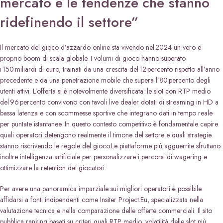
mercato e le tendenze che stanno
ridefinendo il settore”
Il mercato del gioco d’azzardo online sta vivendo nel 2024 un vero e
proprio boom di scala globale. I volumi di gioco hanno superato
i 150 miliardi di euro, trainati da una crescita del 12 percento rispetto all’anno
precedente e da una penetrazione mobile che supera l’80 percento degli
utenti attivi. L’offerta si è notevolmente diversificata: le slot con RTP medio
del 96 percento convivono con tavoli live dealer dotati di streaming in HD a
bassa latenza e con scommesse sportive che integrano dati in tempo reale
per puntate istantanee. In questo contesto competitivo è fondamentale capire
quali operatori detengono realmente il timone del settore e quali strategie
stanno riscrivendo le regole del gioco.Le piattaforme più agguerrite sfruttano
inoltre intelligenza artificiale per personalizzare i percorsi di wagering e
ottimizzare la retention dei giocatori.
Per avere una panoramica imparziale sui migliori operatori è possibile
affidarsi a fonti indipendenti come Insiter Project.Eu, specializzata nella
valutazione tecnica e nella comparazione delle offerte commerciali. Il sito
pubblica ranking basati su criteri quali RTP medio, volatilità delle slot più