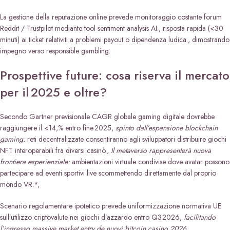
La gestione della reputazione online prevede monitoraggio costante forum
Reddit / Trustpilot mediante tool sentiment analysis AI., risposta rapida (<30
minuti) ai ticket relativiti a problemi payout o dipendenza ludica., dimostrando
impegno verso responsible gambling.
Prospettive future: cosa riserva il mercato
per il 2025 e oltre?
Secondo Gartner previsionale CAGR globale gaming digitale dovrebbe
raggiungere il <14,% entro fine 2025,
spinto dall’espansione blockchain
gaming:
reti decentralizzate consentiranno agli sviluppatori distribuire giochi
NFT interoperabili fra diversi casinò.
, Il metaverso rappresenterà nuova
frontiera esperienziale:
ambientazioni virtuale condivise dove avatar possono
partecipare ad eventi sportivi live scommettendo direttamente dal proprio
mondo VR.*,
Scenario regolamentare ipotetico prevede uniformizzazione normativa UE
sull’utilizzo criptovalute nei giochi d’azzardo entro Q3 2026,
facilitando
l’ingresso massive market entry de nuovi bitcoin casino 2026