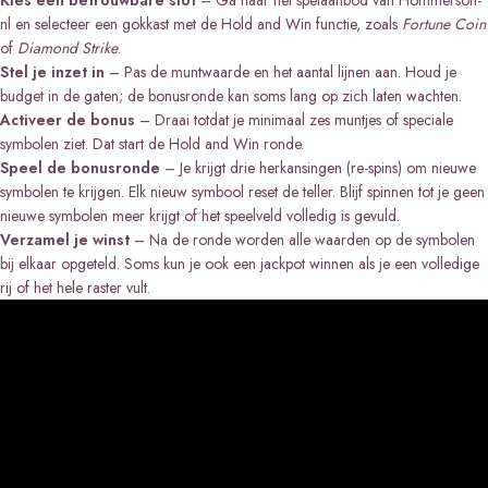
Kies een betrouwbare slot
– Ga naar het spelaanbod van Hommerson-
nl en selecteer een gokkast met de Hold and Win functie, zoals
Fortune Coin
of
Diamond Strike
.
Stel je inzet in
– Pas de muntwaarde en het aantal lijnen aan. Houd je
budget in de gaten; de bonusronde kan soms lang op zich laten wachten.
Activeer de bonus
– Draai totdat je minimaal zes muntjes of speciale
symbolen ziet. Dat start de Hold and Win ronde.
Speel de bonusronde
– Je krijgt drie herkansingen (re-spins) om nieuwe
symbolen te krijgen. Elk nieuw symbool reset de teller. Blijf spinnen tot je geen
nieuwe symbolen meer krijgt of het speelveld volledig is gevuld.
Verzamel je winst
– Na de ronde worden alle waarden op de symbolen
bij elkaar opgeteld. Soms kun je ook een jackpot winnen als je een volledige
rij of het hele raster vult.