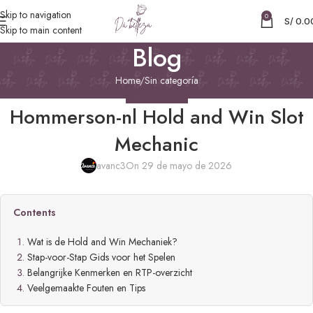
Skip to navigation
0
S/
0.0
Skip to main content
Blog
Home
Sin categoría
SIN CATEGORÍA
Hommerson-nl Hold and Win Slot
Mechanic
avanc3
On 29 de mayo de 2026
Contents
Wat is de Hold and Win Mechaniek?
Stap-voor-Stap Gids voor het Spelen
Belangrijke Kenmerken en RTP-overzicht
Veelgemaakte Fouten en Tips