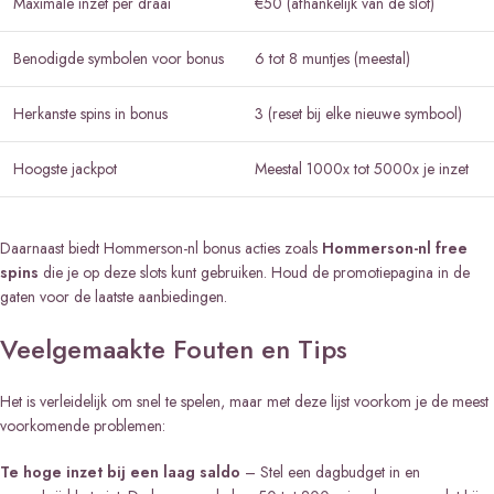
Maximale inzet per draai
€50 (afhankelijk van de slot)
Benodigde symbolen voor bonus
6 tot 8 muntjes (meestal)
Herkanste spins in bonus
3 (reset bij elke nieuwe symbool)
Hoogste jackpot
Meestal 1000x tot 5000x je inzet
Daarnaast biedt Hommerson-nl bonus acties zoals
Hommerson-nl free
spins
die je op deze slots kunt gebruiken. Houd de promotiepagina in de
gaten voor de laatste aanbiedingen.
Veelgemaakte Fouten en Tips
Het is verleidelijk om snel te spelen, maar met deze lijst voorkom je de meest
voorkomende problemen:
Te hoge inzet bij een laag saldo
– Stel een dagbudget in en