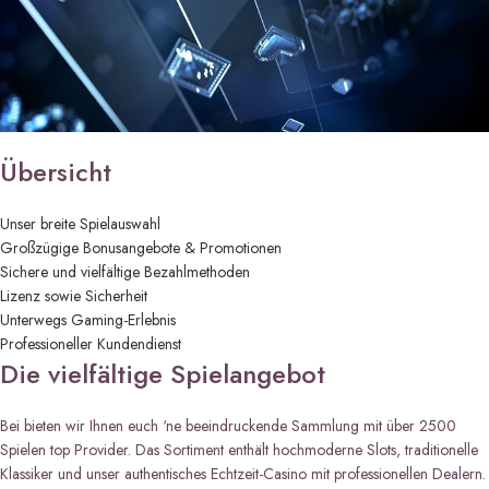
Übersicht
Unser breite Spielauswahl
Großzügige Bonusangebote & Promotionen
Sichere und vielfältige Bezahlmethoden
Lizenz sowie Sicherheit
Unterwegs Gaming-Erlebnis
Professioneller Kundendienst
Die vielfältige Spielangebot
Bei bieten wir Ihnen euch ‘ne beeindruckende Sammlung mit über 2500
Spielen top Provider. Das Sortiment enthält hochmoderne Slots, traditionelle
Klassiker und unser authentisches Echtzeit-Casino mit professionellen Dealern.