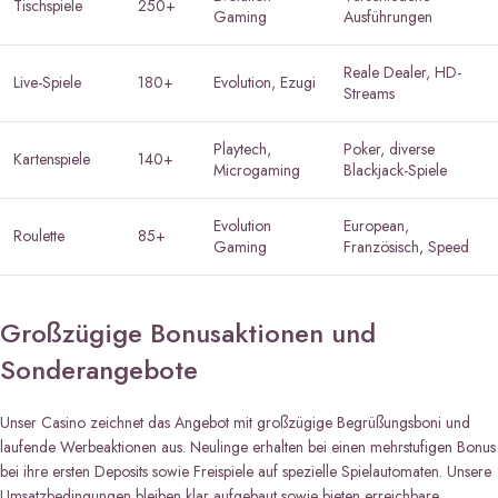
Tischspiele
250+
Gaming
Ausführungen
Reale Dealer, HD-
Live-Spiele
180+
Evolution, Ezugi
Streams
Playtech,
Poker, diverse
Kartenspiele
140+
Microgaming
Blackjack-Spiele
Evolution
European,
Roulette
85+
Gaming
Französisch, Speed
Großzügige Bonusaktionen und
Sonderangebote
Unser Casino zeichnet das Angebot mit großzügige Begrüßungsboni und
laufende Werbeaktionen aus. Neulinge erhalten bei einen mehrstufigen Bonus
bei ihre ersten Deposits sowie Freispiele auf spezielle Spielautomaten. Unsere
Umsatzbedingungen bleiben klar aufgebaut sowie bieten erreichbare