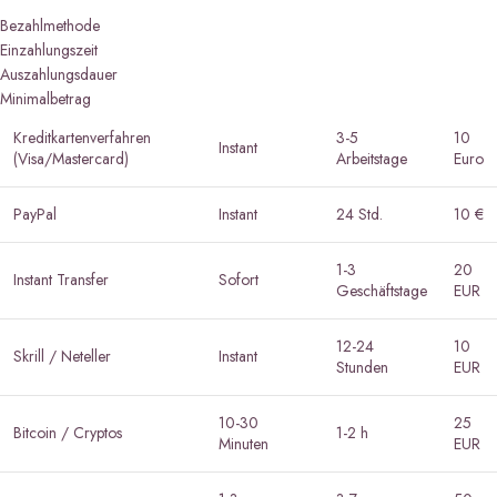
Bezahlmethode
Einzahlungszeit
Auszahlungsdauer
Minimalbetrag
Kreditkartenverfahren
3-5
10
Instant
(Visa/Mastercard)
Arbeitstage
Euro
PayPal
Instant
24 Std.
10 €
1-3
20
Instant Transfer
Sofort
Geschäftstage
EUR
12-24
10
Skrill / Neteller
Instant
Stunden
EUR
10-30
25
Bitcoin / Cryptos
1-2 h
Minuten
EUR