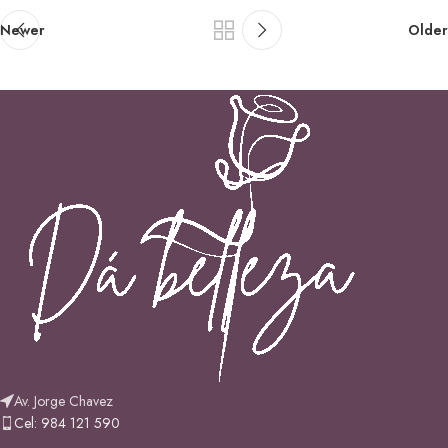
Newer
Older
Av. Jorge Chavez
Cel: 984 121 590