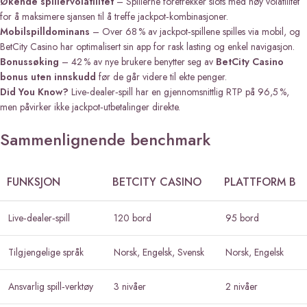
Økende spillervolatilitet
– Spillerne foretrekker slots med høy volatilitet
for å maksimere sjansen til å treffe jackpot‑kombinasjoner.
Mobilspilldominans
– Over 68 % av jackpot‑spillene spilles via mobil, og
BetCity Casino har optimalisert sin app for rask lasting og enkel navigasjon.
Bonussøking
– 42 % av nye brukere benytter seg av
BetCity Casino
bonus uten innskudd
før de går videre til ekte penger.
Did You Know?
Live‑dealer‑spill har en gjennomsnittlig RTP på 96,5 %,
men påvirker ikke jackpot‑utbetalinger direkte.
Sammenlignende benchmark
FUNKSJON
BETCITY CASINO
PLATTFORM B
Live‑dealer‑spill
120 bord
95 bord
Tilgjengelige språk
Norsk, Engelsk, Svensk
Norsk, Engelsk
Ansvarlig spill‑verktøy
3 nivåer
2 nivåer