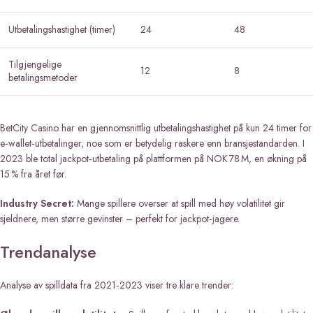
Utbetalingshastighet (timer)
24
48
Tilgjengelige
12
8
betalingsmetoder
BetCity Casino har en gjennomsnittlig utbetalingshastighet på kun 24 timer for
e‑wallet‑utbetalinger, noe som er betydelig raskere enn bransjestandarden. I
2023 ble total jackpot‑utbetaling på plattformen på NOK 78 M, en økning på
15 % fra året før.
Industry Secret:
Mange spillere overser at spill med høy volatilitet gir
sjeldnere, men større gevinster – perfekt for jackpot‑jagere.
Trendanalyse
Analyse av spilldata fra 2021‑2023 viser tre klare trender: