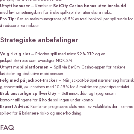
Utnytt bonuser
– Kombiner
BetCity Casino bonus uten innskudd
med lavt omsetningskrav for å øke spillkapitalen uten ekstra risiko.
Pro Tip:
Sett en maksimumsgrense på 5 % av total bankroll per spillrunde for
å redusere tap‑risikoen.
Strategiske anbefalinger
Velg riktig slot
– Prioriter spill med minst 92 % RTP og en
jackpot‑størrelse som overstiger NOK 5 M.
Utnytt mobilplattformen
– Spill via BetCity Casino‑appen for raskere
lastetider og eksklusive mobilbonuser.
Følg med på jackpot‑tracker
– Når jackpot‑beløpet nærmer seg historisk
gjennomsnitt, øk innsatsen med 10‑15 % for å maksimere gevinstpotensialet.
Bruk ansvarlige spillverktøy
– Sett innskudds‑ og tapsgrenser i
kontoinnstillingene for å holde spillingen under kontroll.
Expert Advice:
Kombiner progressive slots med lav‑volatilitetssider i samme
spilløkt for å balansere risiko og underholdning.
FAQ