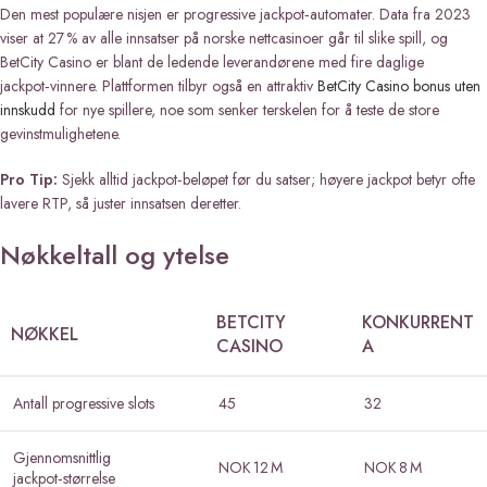
Den mest populære nisjen er progressive jackpot‑automater. Data fra 2023
viser at 27 % av alle innsatser på norske nettcasinoer går til slike spill, og
BetCity Casino er blant de ledende leverandørene med fire daglige
jackpot‑vinnere. Plattformen tilbyr også en attraktiv
BetCity Casino bonus uten
innskudd
for nye spillere, noe som senker terskelen for å teste de store
gevinstmulighetene.
Pro Tip:
Sjekk alltid jackpot‑beløpet før du satser; høyere jackpot betyr ofte
lavere RTP, så juster innsatsen deretter.
Nøkkeltall og ytelse
BETCITY
KONKURRENT
NØKKEL
CASINO
A
Antall progressive slots
45
32
Gjennomsnittlig
NOK 12 M
NOK 8 M
jackpot‑størrelse