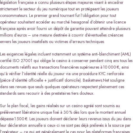
législation française a connu plusieurs étapes majeures visant à encadrer
strictement le secteur du jeu numérique tout en protégeant les joueurs
consommateurs. Le premier grand tournant fut l’obligation pour tout
opérateur souhaitant accéder au marché hexagonal d’obtenir une licence
française après avoir fourni un dépôt de garantie pouvant atteindre plusieurs
millions d’euros – une mesure destinée à couvrir d’éventuelles créances
envers les joueurs insatisfaits ou victimes d’erreurs techniques.
Les exigences légales incluent notamment un système anti‑blanchiment (AML)
certifié ISO 27001 qui oblige le casino à conserver pendant cinq ans tous les
documents relatifs aux transactions financières supérieures à 10 000 €, ainsi
qu’à vérifier l’identité réelle du joueur via une procédure KYC renforcée
(pièce d’identité officielle + justificatif domicile). Basketnews.Net souligne
dans ses revues que seuls quelques opérateurs respectent pleinement ces
standards sans recourir à des prestataires tiers douteux.
Sur le plan fiscal, les gains réalisés sur un casino agréé sont soumis au
prélèvement libératoire unique fixé à 30 % dès lors que le montant annuel
dépasse 1 500 €. Les joueurs doivent déclarer leurs revenus issus du jeu dans
leur déclaration annuelle si ceux‑ci ne sont pas déjà prélevés à la source par
l’opérateur – ce qui est généralement le cas pour les plateformes françaises