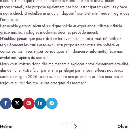
d’une offre ludique riche tant côté slots vidéo que tables live & poker
professionnel ; elle propose également des bonus transparents évalués grâce
à notre checklist détaillée ainsi qu’un dispositif complet anti‑fraude intégré dès
l’inscription.
L’ensemble garantit sécurité juridique solide et expérience utilisateur fluide
grâce aux technologies modernes décrites précédemment.
N’oubliez jamais que jouer doit rester avant tout un loisir maîtrisé : utilisez
régulièrement les outils auto‑exclusion proposés par votre site préféré et
consultez nos mises à jour périodiques afin demeurer informé(e) face aux
évolutions rapides du secteur.
Nous vous invitons donc dès maintenant à explorer notre classement actualisé
afin dénicher votre futur partenaire privilégié parmi les meilleurs nouveaux
casinos en ligne 2026, puis revenez lire nos prochains articles pour rester
toujours au fait des meilleures pratiques du moment.
Newer
Older