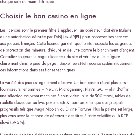
chaque spin ou main distribuée.
Choisir le bon casino en ligne
Les licences sont le premier filtre à appliquer : un opérateur doit être titulaire
d’une autorisation délivrée par l’ANJ (ex‑ARJEL) pour proposer ses services
aux joueurs français. Cette licence garantit que le site respecte les exigences
de protection des mineurs, d’équité et de lutte contre le blanchiment d’argent.
Consultez toujours la page « licence » du site et vérifiez qu’elle figure
clairement dans le pied de page ; Basketnews.Net recense systématiquement
ces informations dans ses fiches techniques.
La variété des jeux est également décisive. Un bon casino réunit plusieurs
fournisseurs renommés – NetEnt, Microgaming, Play’n GO – afin d’offrir
une sélection couvrant machines à sous vidéo (plus de 500 titres), tables de
roulette classiques ou live, poker cash & tournois ainsi que des jackpots
progressifs tels que Mega Moolah ou Divine Fortune. Plus la palette est large,
plus vous avez la chance de découvrir des titres à forte volatilité ou à RTP
élevé (≥96 %).