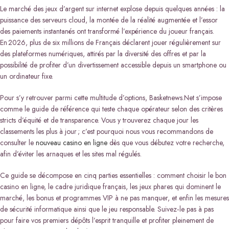
Le marché des jeux d’argent sur internet explose depuis quelques années : la
puissance des serveurs cloud, la montée de la réalité augmentée et l’essor
des paiements instantanés ont transformé l’expérience du joueur français.
En 2026, plus de six millions de Français déclarent jouer régulièrement sur
des plateformes numériques, attirés par la diversité des offres et par la
possibilité de profiter d’un divertissement accessible depuis un smartphone ou
un ordinateur fixe.
Pour s’y retrouver parmi cette multitude d’options, Basketnews.Net s’impose
comme le guide de référence qui teste chaque opérateur selon des critères
stricts d’équité et de transparence. Vous y trouverez chaque jour les
classements les plus à jour ; c’est pourquoi nous vous recommandons de
consulter le
nouveau casino en ligne
dès que vous débutez votre recherche,
afin d’éviter les arnaques et les sites mal régulés.
Ce guide se décompose en cinq parties essentielles : comment choisir le bon
casino en ligne, le cadre juridique français, les jeux phares qui dominent le
marché, les bonus et programmes VIP à ne pas manquer, et enfin les mesures
de sécurité informatique ainsi que le jeu responsable. Suivez‑le pas à pas
pour faire vos premiers dépôts l’esprit tranquille et profiter pleinement de