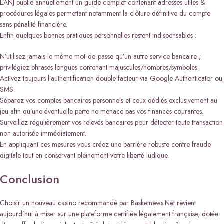
L’ANJ publie annuellement un guide complet contenant adresses utiles &
procédures légales permettant notamment la clôture définitive du compte
sans pénalité financière.
Enfin quelques bonnes pratiques personnelles restent indispensables :
N’utilisez jamais le même mot‑de‑passe qu’un autre service bancaire ;
privilégiez phrases longues contenant majuscules/nombres/symboles.
Activez toujours l’authentification double facteur via Google Authenticator ou
SMS.
Séparez vos comptes bancaires personnels et ceux dédiés exclusivement au
jeu afin qu’une éventuelle perte ne menace pas vos finances courantes.
Surveillez régulièrement vos relevés bancaires pour détecter toute transaction
non autorisée immédiatement.
En appliquant ces mesures vous créez une barrière robuste contre fraude
digitale tout en conservant pleinement votre liberté ludique.
Conclusion
Choisir un nouveau casino recommandé par Basketnews.Net revient
aujourd’hui à miser sur une plateforme certifiée légalement française, dotée