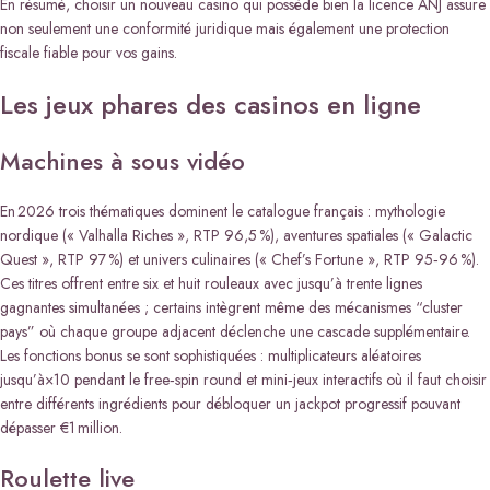
En résumé, choisir un nouveau casino qui possède bien la licence ANJ assure
non seulement une conformité juridique mais également une protection
fiscale fiable pour vos gains.
Les jeux phares des casinos en ligne
Machines à sous vidéo
En 2026 trois thématiques dominent le catalogue français : mythologie
nordique (« Valhalla Riches », RTP 96,5 %), aventures spatiales (« Galactic
Quest », RTP 97 %) et univers culinaires (« Chef’s Fortune », RTP 95‑96 %).
Ces titres offrent entre six et huit rouleaux avec jusqu’à trente lignes
gagnantes simultanées ; certains intègrent même des mécanismes “cluster
pays” où chaque groupe adjacent déclenche une cascade supplémentaire.
Les fonctions bonus se sont sophisti­quées : multiplicateurs aléatoires
jusqu’à×10 pendant le free‑spin round et mini‑jeux interactifs où il faut choisir
entre différents ingrédients pour débloquer un jackpot progressif pouvant
dépasser €1 million.
Roulette live