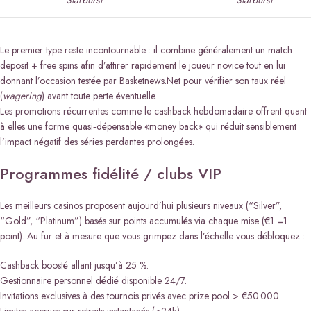
Starburst
Starburst
Le premier type reste incontournable : il combine généralement un match
deposit + free spins afin d’attirer rapidement le joueur novice tout en lui
donnant l’occasion testée par Basketnews.Net pour vérifier son taux réel
(
wagering
) avant toute perte éventuelle.
Les promotions récurrentes comme le cashback hebdomadaire offrent quant
à elles une forme quasi‑dépensable «​money back​» qui réduit sensiblement
l’impact négatif des séries perdantes prolongées.
Programmes fidélité / clubs VIP
Les meilleurs casinos proposent aujourd’hui plusieurs niveaux (“Silver”,
“Gold”, “Platinum”) basés sur points accumulés via chaque mise (€1 =1
point). Au fur et à mesure que vous grimpez dans l’échelle vous débloquez :
Cashback boosté allant jusqu’à 25 %.
Gestionnaire personnel dédié disponible 24/7.
Invitations exclusives à des tournois privés avec prize pool > €50 000.