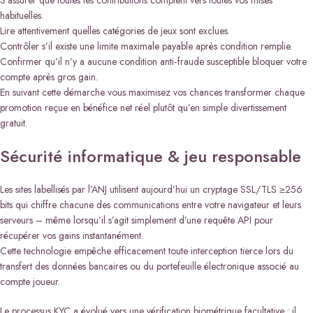
S’assurer que toutes les contributions comptent vers toutes vos mises
habituelles.
Lire attentivement quelles catégories de jeux sont exclues.
Contrôler s’il existe une limite maximale payable après condition remplie.
Confirmer qu’il n’y a aucune condition anti‑fraude susceptible bloquer votre
compte après gros gain.
En suivant cette démarche vous maximisez vos chances transformer chaque
promotion reçue en bénéfice net réel plutôt qu’en simple divertissement
gratuit.
Sécurité informatique & jeu responsable
Les sites labellisés par l’ANJ utilisent aujourd’hui un cryptage SSL/TLS ≥256
bits qui chiffre chacune des communications entre votre navigateur et leurs
serveurs – même lorsqu’il s’agit simplement d’une requête API pour
récupérer vos gains instantanément.
Cette technologie empêche efficacement toute interception tierce lors du
transfert des données bancaires ou du portefeuille électronique associé au
compte joueur.
Le processus KYC a évolué vers une vérification biométrique facultative : il