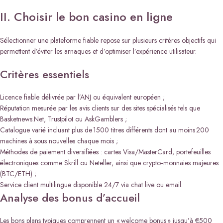
II. Choisir le bon casino en ligne
Sélectionner une plateforme fiable repose sur plusieurs critères objectifs qui
permettent d’éviter les arnaques et d’optimiser l’expérience utilisateur.
Critères essentiels
Licence fiable délivrée par l’ANJ ou équivalent européen ;
Réputation mesurée par les avis clients sur des sites spécialisés tels que
Basketnews.Net, Trustpilot ou AskGamblers ;
Catalogue varié incluant plus de 1500 titres différents dont au moins 200
machines à sous nouvelles chaque mois ;
Méthodes de paiement diversifiées : cartes Visa/MasterCard, portefeuilles
électroniques comme Skrill ou Neteller, ainsi que crypto‑monnaies majeures
(BTC/ETH) ;
Service client multilingue disponible 24/7 via chat live ou email.
Analyse des bonus d’accueil
Les bons plans typiques comprennent un « welcome bonus » jusqu’à €500