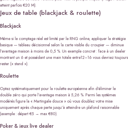
atteint parfois €20 M).
Jeux de table (blackjack & roulette)
Blackjack
Même si le comptage réel est limité par le RNG online, appliquer la stratégie
basique — tableau décisionnel selon la carte visible du croupier — diminue
l’avantage maison à moins de 0,5 %. Un exemple concret : face à un dealer
montrant un 6 et possédant une main totale entre12–16 vous devriez toujours
rester (« stand »).
Roulette
Optez systématiquement pour la roulette européenne afin d’éliminer le
double zéro qui porte l’avantage maison à 5,26 %. Parmi les systèmes
modérés figure la « Martingale douce » où vous doublez votre mise
uniquement après chaque perte jusqu’à atteindre un plafond raisonnable
(exemple : départ €5 → max €80).
Poker & jeux live dealer