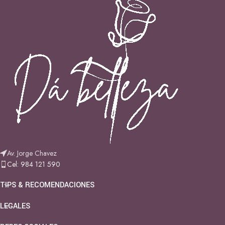
Av. Jorge Chavez
Cel: 984 121 590
TIPS & RECOMENDACIONES
LEGALES