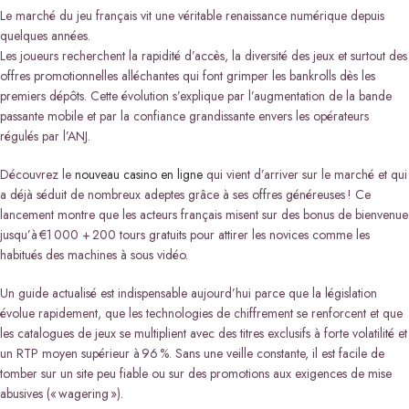
Le marché du jeu français vit une véritable renaissance numérique depuis
quelques années.
Les joueurs recherchent la rapidité d’accès, la diversité des jeux et surtout des
offres promotionnelles alléchantes qui font grimper les bankrolls dès les
premiers dépôts. Cette évolution s’explique par l’augmentation de la bande
passante mobile et par la confiance grandissante envers les opérateurs
régulés par l’ANJ.
Découvrez le
nouveau casino en ligne
qui vient d’arriver sur le marché et qui
a déjà séduit de nombreux adeptes grâce à ses offres généreuses ! Ce
lancement montre que les acteurs français misent sur des bonus de bienvenue
jusqu’à €1 000 + 200 tours gratuits pour attirer les novices comme les
habitués des machines à sous vidéo.
Un guide actualisé est indispensable aujourd’hui parce que la législation
évolue rapidement, que les technologies de chiffrement se renforcent et que
les catalogues de jeux se multiplient avec des titres exclusifs à forte volatilité et
un RTP moyen supérieur à 96 %. Sans une veille constante, il est facile de
tomber sur un site peu fiable ou sur des promotions aux exigences de mise
abusives (« wagering »).