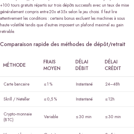
+100 tours gratuits répartis sur trois dépôts successifs avec un taux de mise
généralement compris entre 20x et 35x selon le jeu choisi. Il faut lire
attentivement les conditions : certains bonus excluent les machines à sous
haute volatilité tandis que d’autres imposent un plafond maximal au gain
retirable.
Comparaison rapide des méthodes de dépôt/retrait
FRAIS
DÉLAI
DÉLAI
MÉTHODE
MOYEN
DÉBIT
CRÉDIT
Carte bancaire
≤ 1 %
Instantané
24–48h
Skrill / Neteller
≤ 0,5 %
Instantané
≤ 12h
Crypto‑monnaie
Variable
≤ 30 min
≤ 30 min
(BTC)