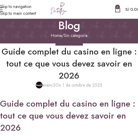
Skip to navigation
0
S/
0.0
Skip to main content
Blog
Home
Sin categoría
SIN CATEGORÍA
Guide complet du casino en ligne :
tout ce que vous devez savoir en
2026
avanc3
On 1 de octubre de 2025
Guide complet du casino en ligne :
tout ce que vous devez savoir en
2026