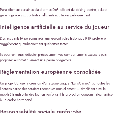
Parallèlement certaines plateformes DeFi offrent du staking contre jackpot
garanti grâce aux contrats intelligents auditables publiquement.
Intelligence artificielle au service du joueur
Des assistants IA personnalisés analyseront votre historique RTP préféré et
suggéreront quotidiennement quels titres tenter.
Ils pourront aussi détecter précocement vos comportements excessifs puis
proposer automatiquement une pause obligatoire.
Réglementation européenne consolidée
Un projet UE vise la création d’une zone unique “EuroCasino” où toutes les
licences nationales seraient reconnues mutuellement — simplifiant ainsi la
mobilité transfrontalière tout en renforçant la protection consommateur grâce
à un cadre harmonisé.
Responsabilité sociale renforcée