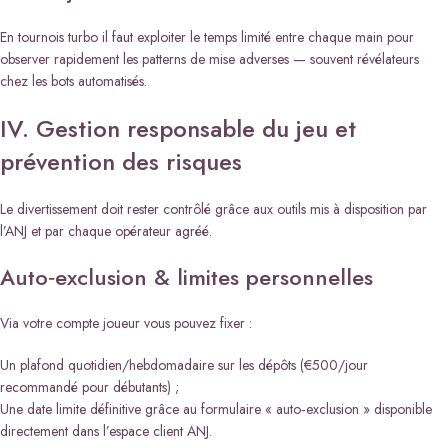
En tournois turbo il faut exploiter le temps limité entre chaque main pour
observer rapidement les patterns de mise adverses — souvent révélateurs
chez les bots automatisés.
IV. Gestion responsable du jeu et
prévention des risques
Le divertissement doit rester contrôlé grâce aux outils mis à disposition par
l’ANJ et par chaque opérateur agréé.
Auto‑exclusion & limites personnelles
Via votre compte joueur vous pouvez fixer :
Un plafond quotidien/hebdomadaire sur les dépôts (€500/jour
recommandé pour débutants) ;
Une date limite définitive grâce au formulaire « auto‑exclusion » disponible
directement dans l’espace client ANJ.