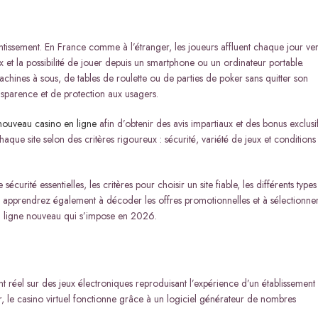
tissement. En France comme à l’étranger, les joueurs affluent chaque jour ve
et la possibilité de jouer depuis un smartphone ou un ordinateur portable.
hines à sous, de tables de roulette ou de parties de poker sans quitter son
nsparence et de protection aux usagers.
nouveau casino en ligne
afin d’obtenir des avis impartiaux et des bonus exclusif
e site selon des critères rigoureux : sécurité, variété de jeux et conditions
urité essentielles, les critères pour choisir un site fiable, les différents types
ous apprendrez également à décoder les offres promotionnelles et à sélectionne
en ligne nouveau qui s’impose en 2026.
t réel sur des jeux électroniques reproduisant l’expérience d’un établissement
er, le casino virtuel fonctionne grâce à un logiciel générateur de nombres