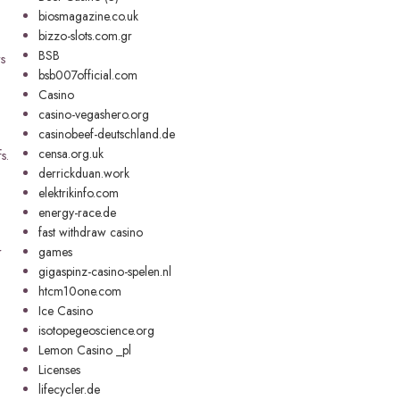
biosmagazine.co.uk
bizzo-slots.com.gr
BSB
rs
bsb007official.com
Casino
casino-vegashero.org
casinobeef-deutschland.de
censa.org.uk
s.
derrickduan.work
elektrikinfo.com
energy-race.de
fast withdraw casino
games
r
gigaspinz-casino-spelen.nl
htcm10one.com
Ice Casino
isotopegeoscience.org
Lemon Casino _pl
Licenses
lifecycler.de