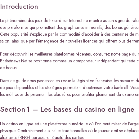
Introduction
Le phénomène des jeux de hasard sur Internet ne montre aucun signe de ralen
des plateformes qui promettent des graphismes immersifs, des bonus généreux 
Cette popularité s’explique par la commodité d’accéder à des centaines de mac
salon, ainsi que par l’émergence de nouvelles licences qui offrent plus de tra
Pour découvrir les meilleures plateformes récentes, consultez notre page du
Basketnews.Net se positionne comme un comparateur indépendant qui teste chaqu
de bonus.
Dans ce guide nous passerons en revue la législation française, les mesures de séc
de jeux disponibles et les stratégies permettant d’optimiser votre bankroll. V
les méthodes de paiement les plus sûres pour profiter pleinement du casino 
Section 1 – Les bases du casino en ligne
Un casino en ligne est une plateforme numérique où l’on peut miser de l’argen
physique. Contrairement aux salles traditionnelles où le joueur doit se déplac
aléatoires (RNG) qui assure l’équité des parties.