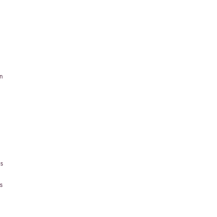
en
is
s