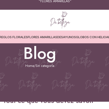
💳📦 “COMPRA FÁCIL, SEGURA Y DESDE CASA"
REGLOS FLORALES
FLORES AMARILLAS
DESAYUNOS
GLOBOS CON HELIO
A
Blog
Home
Sin categoría
ATEGORÍA
e – Tout ce que vous devez savoir
 8 de noviembre de 2025
 Tout ce que vous devez savoir