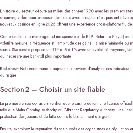
L’histoire du secteur débute au milieu des années 1990 avec les premiers sites
streaming vidéo pour proposer des tables avec croupier réel, puis ont dévelo
nouveaux casinos en ligne 2026 offrent une expérience cross‑platform fluide, in
Comprendre la terminologie est indispensable : le RTP (Return to Player) indi
volatilité mesure la fréquence et l’amplitude des gains ; la mise minimale ou 
sous « Starburst » propose un RTP de 96,1 % avec une volatilité moyenne, tan
qui nécessite une bankroll plus importante.
Basketnews.Net recommande toujours aux novices d’analyser ces indicateurs ava
du risque.
Section 2 – Choisir un site fiable
La première étape consiste à vérifier que le casino détient une licence officiel
telle que Malta Gaming Authority ou Gibraltar Regulatory Authority. Une licen
protection des joueurs et de lutte contre le blanchiment d’argent.
Ensuite, examinez la réputation du site auprès des organismes de régulation et 