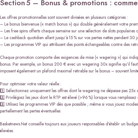
Section 5 – Bonus & promotions : commen
Les offres promotionnelles sont souvent divisées en plusieurs catégories :
– Le bonus bienvenue (« match bonus ») qui double généralement votre premi
– Les free spins offerts chaque semaine sur une sélection de slots populair
– Le cashback quotidien allant jusqu’à 15 % sur vos pertes nettes pendant 30 j
– Les programmes VIP qui attribuent des points échangeables contre des retraits
Chaque promotion comporte des exigences de mise (« wagering ») qui indique
bonus. Par exemple, un bonus 200 € avec un wagering 30x signifie qu’il faut
imposent également un plafond maximal retirable sur le bonus – souvent limité
Pour optimiser votre valeur réelle :
1️⃣ Sélectionnez uniquement les offres dont le wagering ne dépasse pas 25x afi
2️⃣ Privilégiez les jeux dont le RTP est élevé (>96 %) lorsque vous remplisse
3️⃣ Utilisez les programmes VIP dès que possible ; même si vous jouez modes
partiellement les pertes éventuelles
Basketnews.Net conseille toujours aux joueurs responsables d’établir un budget
élevées.