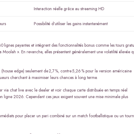
Interaction réelle grâce au streaming HD
eurs
Possibilité d’utiliser les gains instantanément
 30 lignes payantes et intègrent des fonctionnalités bonus comme les tours gratu
a Moolah ». En revanche, elles présentent généralement une volatilité élevée q
 (house edge) seulement de 2,7 %, contre 5,26 % pour la version américaine
joueurs cherchant à maximiser leurs chances à long terme.
r via chat live avec le dealer et voir chaque carte distribuée en temps réel
en ligne 2026. Cependant ces jeux exigent souvent une mise minimale plus
s immédiats pour placer un pari combiné sur un match footballistique ou un tourn