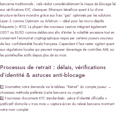
bancaires traditionnels ; cela réduit considérablement le risque de blocage lié
aux vérifications KYC classiques. Ethereum bénéficie quant à lui d’une
structure tarifaire moindre grâce aux frais “gas” optimisés par les solutions
Layer‑2 comme Optimism ou Arbitrum – idéal pour les micro‑dépôts
fréquents (< €10). La plupart des nouveaux casinos intègrent également
USDT ou BUSD comme stablecoins afin d’éviter la volatilité excessive tout en
conservant l’anonymat cryptographique requis par certains joueurs soucieux
de leur confidentialité fiscale française. Cependant il faut rester vigilant quant
aux régulations locales qui peuvent imposer davantage de contrôles AML sur
les portefeuilles actifs depuis plus de six mois .
Processus de retrait : délais, vérifications
d’identité & astuces anti‑blocage
1️⃣ Soumettez votre demande via le tableau “Retrait” du compte joueur →
choisissez méthode préférée (carte bancaire ou crypto).
2️⃣ Fournissez documents KYC standardisés : pièce d’identité officielle +
justificatif domicile ≤ trois mois + capture écran du relevé bancaire montrant
votre nom complet.