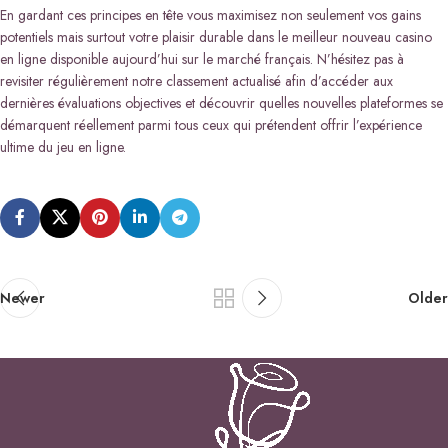
En gardant ces principes en tête vous maximisez non seulement vos gains
potentiels mais surtout votre plaisir durable dans le meilleur nouveau casino
en ligne disponible aujourd’hui sur le marché français. N’hésitez pas à
revisiter régulièrement notre classement actualisé afin d’accéder aux
dernières évaluations objectives et découvrir quelles nouvelles plateformes se
démarquent réellement parmi tous ceux qui prétendent offrir l’expérience
ultime du jeu en ligne.
Newer
Older