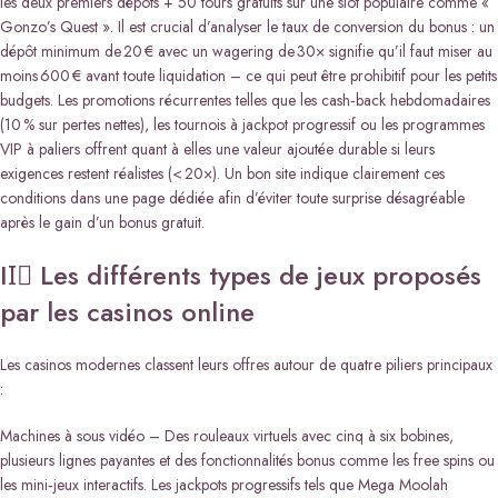
les deux premiers dépôts + 50 tours gratuits sur une slot populaire comme «
Gonzo’s Quest ». Il est crucial d’analyser le taux de conversion du bonus : un
dépôt minimum de 20 € avec un wagering de 30× signifie qu’il faut miser au
moins 600 € avant toute liquidation – ce qui peut être prohibitif pour les petits
budgets. Les promotions récurrentes telles que les cash‑back hebdomadaires
(10 % sur pertes nettes), les tournois à jackpot progressif ou les programmes
VIP à paliers offrent quant à elles une valeur ajoutée durable si leurs
exigences restent réalistes (< 20×). Un bon site indique clairement ces
conditions dans une page dédiée afin d’éviter toute surprise désagréable
après le gain d’un bonus gratuit.
II️⃣ Les différents types de jeux proposés
par les casinos online
Les casinos modernes classent leurs offres autour de quatre piliers principaux
:
Machines à sous vidéo – Des rouleaux virtuels avec cinq à six bobines,
plusieurs lignes payantes et des fonctionnalités bonus comme les free spins ou
les mini‑jeux interactifs. Les jackpots progressifs tels que Mega Moolah