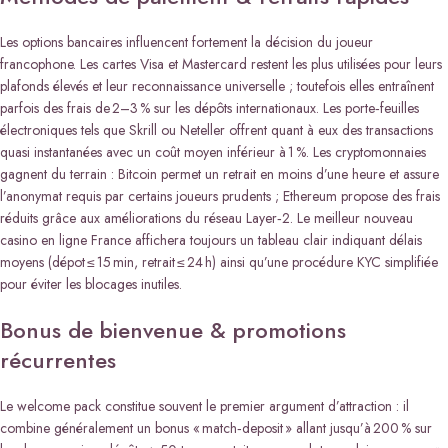
Les options bancaires influencent fortement la décision du joueur
francophone. Les cartes Visa et Mastercard restent les plus utilisées pour leurs
plafonds élevés et leur reconnaissance universelle ; toutefois elles entraînent
parfois des frais de 2–3 % sur les dépôts internationaux. Les porte‑feuilles
électroniques tels que Skrill ou Neteller offrent quant à eux des transactions
quasi instantanées avec un coût moyen inférieur à 1 %. Les cryptomonnaies
gagnent du terrain : Bitcoin permet un retrait en moins d’une heure et assure
l’anonymat requis par certains joueurs prudents ; Ethereum propose des frais
réduits grâce aux améliorations du réseau Layer‑2. Le meilleur nouveau
casino en ligne France affichera toujours un tableau clair indiquant délais
moyens (dépot ≤ 15 min, retrait ≤ 24 h) ainsi qu’une procédure KYC simplifiée
pour éviter les blocages inutiles.
Bonus de bienvenue & promotions
récurrentes
Le welcome pack constitue souvent le premier argument d’attraction : il
combine généralement un bonus « match‑deposit » allant jusqu’à 200 % sur