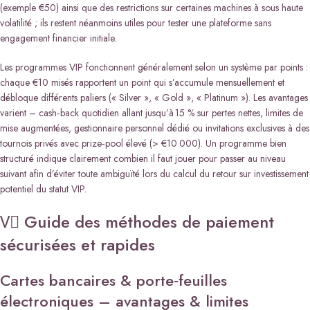
(exemple €50) ainsi que des restrictions sur certaines machines à sous haute
volatilité ; ils restent néanmoins utiles pour tester une plateforme sans
engagement financier initiale.
Les programmes VIP fonctionnent généralement selon un système par points :
chaque €10 misés rapportent un point qui s’accumule mensuellement et
débloque différents paliers (« Silver », « Gold », « Platinum »). Les avantages
varient – cash‑back quotidien allant jusqu’à 15 % sur pertes nettes, limites de
mise augmentées, gestionnaire personnel dédié ou invitations exclusives à des
tournois privés avec prize‑pool élevé (> €10 000). Un programme bien
structuré indique clairement combien il faut jouer pour passer au niveau
suivant afin d’éviter toute ambiguïté lors du calcul du retour sur investissement
potentiel du statut VIP.
V️⃣ Guide des méthodes de paiement
sécurisées et rapides
Cartes bancaires & porte‑feuilles
électroniques – avantages & limites