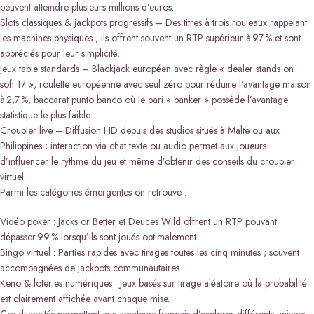
peuvent atteindre plusieurs millions d’euros.
Slots classiques & jackpots progressifs – Des titres à trois rouleaux rappelant
les machines physiques ; ils offrent souvent un RTP supérieur à 97 % et sont
appréciés pour leur simplicité.
Jeux table standards – Blackjack européen avec règle « dealer stands on
soft 17 », roulette européenne avec seul zéro pour réduire l’avantage maison
à 2,7 %, baccarat punto banco où le pari « banker » possède l’avantage
statistique le plus faible.
Croupier live – Diffusion HD depuis des studios situés à Malte ou aux
Philippines ; interaction via chat texte ou audio permet aux joueurs
d’influencer le rythme du jeu et même d’obtenir des conseils du croupier
virtuel.
Parmi les catégories émergentes on retrouve :
Vidéo poker : Jacks or Better et Deuces Wild offrent un RTP pouvant
dépasser 99 % lorsqu’ils sont joués optimalement.
Bingo virtuel : Parties rapides avec tirages toutes les cinq minutes ; souvent
accompagnées de jackpots communautaires.
Keno & loteries numériques : Jeux basés sur tirage aléatoire où la probabilité
est clairement affichée avant chaque mise.