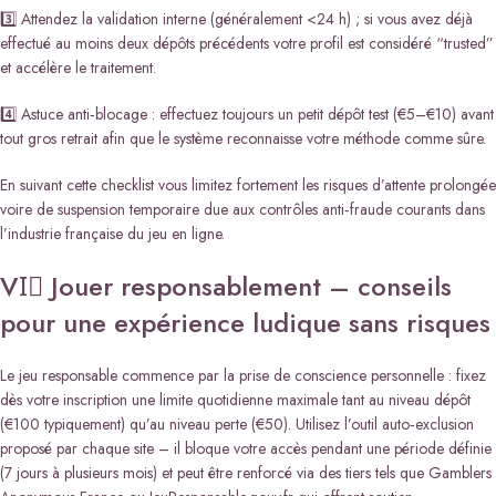
3️⃣ Attendez la validation interne (généralement <24 h) ; si vous avez déjà
effectué au moins deux dépôts précédents votre profil est considéré “trusted”
et accélère le traitement.
4️⃣ Astuce anti‑blocage : effectuez toujours un petit dépôt test (€5–€10) avant
tout gros retrait afin que le système reconnaisse votre méthode comme sûre.
En suivant cette checklist vous limitez fortement les risques d’attente prolongée
voire de suspension temporaire due aux contrôles anti‑fraude courants dans
l’industrie française du jeu en ligne.
VI️⃣ Jouer responsablement – conseils
pour une expérience ludique sans risques
Le jeu responsable commence par la prise de conscience personnelle : fixez
dès votre inscription une limite quotidienne maximale tant au niveau dépôt
(€100 typiquement) qu’au niveau perte (€50). Utilisez l’outil auto‑exclusion
proposé par chaque site – il bloque votre accès pendant une période définie
(7 jours à plusieurs mois) et peut être renforcé via des tiers tels que Gamblers