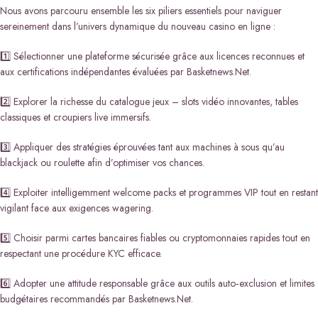
Nous avons parcouru ensemble les six piliers essentiels pour naviguer
sereinement dans l’univers dynamique du nouveau casino en ligne :
1️⃣ Sélectionner une plateforme sécurisée grâce aux licences reconnues et
aux certifications indépendantes évaluées par Basketnews.Net.
2️⃣ Explorer la richesse du catalogue jeux – slots vidéo innovantes, tables
classiques et croupiers live immersifs.
3️⃣ Appliquer des stratégies éprouvées tant aux machines à sous qu’au
blackjack ou roulette afin d’optimiser vos chances.
4️⃣ Exploiter intelligemment welcome packs et programmes VIP tout en restant
vigilant face aux exigences wagering.
5️⃣ Choisir parmi cartes bancaires fiables ou cryptomonnaies rapides tout en
respectant une procédure KYC efficace.
6️⃣ Adopter une attitude responsable grâce aux outils auto‑exclusion et limites
budgétaires recommandés par Basketnews.Net.