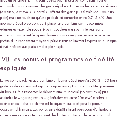
avec un paiement 1:1 ; ils sont idéaux pour préserver son capital tout en
accumulant modestement des gains réguliers. En revanche les paris intérieurs
(« plein », « cheval », « carré ») offrent des gains plus élevés (35:1 pour un
plein) mais ne touchent qu’une probabilité comprise entre 2,7–5,4 %. Une
approche équilibrée consiste à placer une combinaison : deux mises
extérieures (exemple rouge + pair) couplées à un pari intérieur sur un
numéro chaud identifié après plusieurs tours sans gain majeur – ainsi on
profite d’un rendement moyen supérieur tout en limitant l’exposition au risque
élevé inhérent aux paris simples plein tapis.
IV️⃣ Les bonus et programmes de fidélité
expliqués
Le welcome pack typique combine un bonus dépôt jusqu’à 200 % + 50 tours
gratuits valables pendant sept jours après inscription. Pour profiter pleinement
du bonus il faut respecter le dépôt minimum indiqué (souvent €20) puis
atteindre le wagering requis – généralement entre 20× et 40× selon le
casino choisi ; plus ce chiffre est basique mieux c’est pour le joueur
occasionnel français. Les bonus sans dépôt attirent beaucoup d’utilisateurs
curieux mais comportent souvent des limites strictes sur le retrait maximal