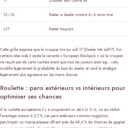
11
Doubler sauf contre As
12–16
Rester si dealer montre 4–6 sinon tirer
≥17
Rester toujours
Cette grille suppose que le croupier tire sur soft 17 (Dealer hits soft17). Sur
certains sites web il existe la variante « European Blackjack » où le croupier
ne reçoit pas de carte cachée avant que tous les joueurs aient agi ; cela
modifie légèrement la probabilité du bust du dealer et rend la stratégie
légèrement plus agressive sur les mains douces.
Roulette : paris extérieurs vs intérieurs pour
optimiser ses chances
À la roulette européenne il y a uniquement un zéro (« 0 »), ce qui réduit
l’avantage maison à 2,7 %. Les paris extérieurs comme rouge/noir,
pair/impair ou manque/passe offrent près de 48,6 % de chances de gagner