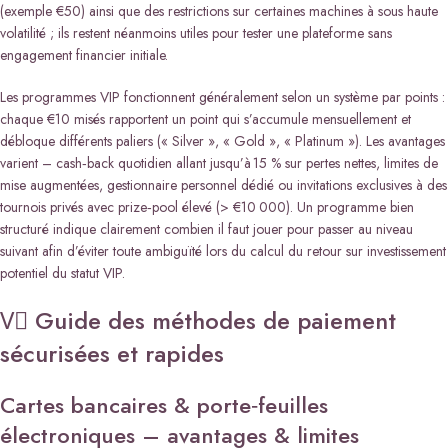
(exemple €50) ainsi que des restrictions sur certaines machines à sous haute
volatilité ; ils restent néanmoins utiles pour tester une plateforme sans
engagement financier initiale.
Les programmes VIP fonctionnent généralement selon un système par points :
chaque €10 misés rapportent un point qui s’accumule mensuellement et
débloque différents paliers (« Silver », « Gold », « Platinum »). Les avantages
varient – cash‑back quotidien allant jusqu’à 15 % sur pertes nettes, limites de
mise augmentées, gestionnaire personnel dédié ou invitations exclusives à des
tournois privés avec prize‑pool élevé (> €10 000). Un programme bien
structuré indique clairement combien il faut jouer pour passer au niveau
suivant afin d’éviter toute ambiguïté lors du calcul du retour sur investissement
potentiel du statut VIP.
V️⃣ Guide des méthodes de paiement
sécurisées et rapides
Cartes bancaires & porte‑feuilles
électroniques – avantages & limites