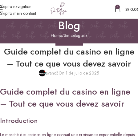
Skip to navigation
0
S/
0.0
Skip to main content
Blog
Home
Sin categoría
SIN CATEGORÍA
Guide complet du casino en ligne
– Tout ce que vous devez savoir
avanc3
On 1 de julio de 2025
Guide complet du casino en ligne
– Tout ce que vous devez savoir
Introduction
Le marché des casinos en ligne connaît une croissance exponentielle depuis