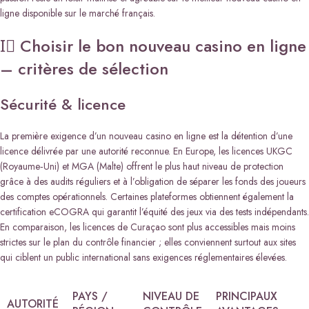
ligne disponible sur le marché français.
I️⃣ Choisir le bon nouveau casino en ligne
– critères de sélection
Sécurité & licence
La première exigence d’un nouveau casino en ligne est la détention d’une
licence délivrée par une autorité reconnue. En Europe, les licences UKGC
(Royaume‑Uni) et MGA (Malte) offrent le plus haut niveau de protection
grâce à des audits réguliers et à l’obligation de séparer les fonds des joueurs
des comptes opérationnels. Certaines plateformes obtiennent également la
certification eCOGRA qui garantit l’équité des jeux via des tests indépendants.
En comparaison, les licences de Curaçao sont plus accessibles mais moins
strictes sur le plan du contrôle financier ; elles conviennent surtout aux sites
qui ciblent un public international sans exigences réglementaires élevées.
PAYS /
NIVEAU DE
PRINCIPAUX
AUTORITÉ