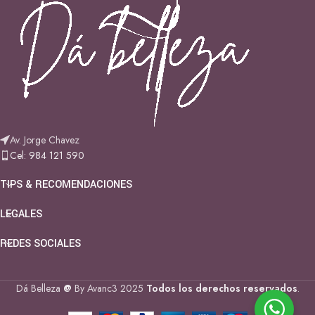
Av. Jorge Chavez
Cel: 984 121 590
TIPS & RECOMENDACIONES
LEGALES
REDES SOCIALES
Dá Belleza
@
By Avanc3
2025
Todos los derechos reservados
.