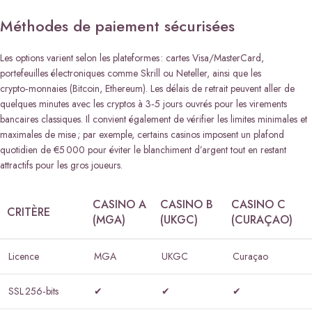
Méthodes de paiement sécurisées
Les options varient selon les plateformes : cartes Visa/MasterCard,
portefeuilles électroniques comme Skrill ou Neteller, ainsi que les
crypto‑monnaies (Bitcoin, Ethereum). Les délais de retrait peuvent aller de
quelques minutes avec les cryptos à 3‑5 jours ouvrés pour les virements
bancaires classiques. Il convient également de vérifier les limites minimales et
maximales de mise ; par exemple, certains casinos imposent un plafond
quotidien de €5 000 pour éviter le blanchiment d’argent tout en restant
attractifs pour les gros joueurs.
CASINO A
CASINO B
CASINO C
CRITÈRE
(MGA)
(UKGC)
(CURAÇAO)
Licence
MGA
UKGC
Curaçao
SSL 256‑bits
✔︎
✔︎
✔︎