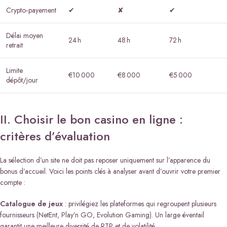
Crypto‑payement
✔︎
✘
✔︎
Délai moyen
24 h
48 h
72 h
retrait
Limite
€10 000
€8 000
€5 000
dépôt/jour
II. Choisir le bon casino en ligne :
critères d’évaluation
La sélection d’un site ne doit pas reposer uniquement sur l’apparence du
bonus d’accueil. Voici les points clés à analyser avant d’ouvrir votre premier
compte :
Catalogue de jeux
: privilégiez les plateformes qui regroupent plusieurs
fournisseurs (NetEnt, Play’n GO, Evolution Gaming). Un large éventail
garantit une meilleure diversité de RTP et de volatilité.