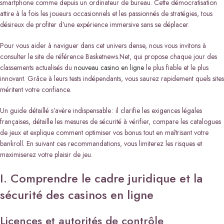
smartphone comme depuis un ordinateur de bureau. Cette démocratisation
attire à la fois les joueurs occasionnels et les passionnés de stratégies, tous
désireux de profiter d’une expérience immersive sans se déplacer.
Pour vous aider à naviguer dans cet univers dense, nous vous invitons à
consulter le site de référence Basketnews.Net, qui propose chaque jour des
classements actualisés du
nouveau casino en ligne
le plus fiable et le plus
innovant. Grâce à leurs tests indépendants, vous saurez rapidement quels sites
méritent votre confiance.
Un guide détaillé s’avère indispensable : il clarifie les exigences légales
françaises, détaille les mesures de sécurité à vérifier, compare les catalogues
de jeux et explique comment optimiser vos bonus tout en maîtrisant votre
bankroll. En suivant ces recommandations, vous limiterez les risques et
maximiserez votre plaisir de jeu.
I. Comprendre le cadre juridique et la
sécurité des casinos en ligne
Licences et autorités de contrôle