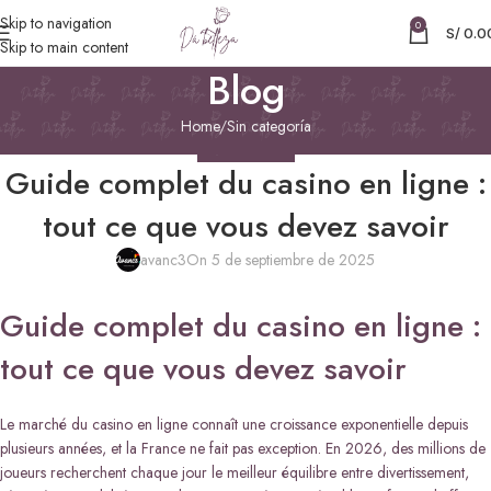
Skip to navigation
0
S/
0.0
Skip to main content
Blog
Home
Sin categoría
SIN CATEGORÍA
Guide complet du casino en ligne :
tout ce que vous devez savoir
avanc3
On 5 de septiembre de 2025
Guide complet du casino en ligne :
tout ce que vous devez savoir
Le marché du casino en ligne connaît une croissance exponentielle depuis
plusieurs années, et la France ne fait pas exception. En 2026, des millions de
joueurs recherchent chaque jour le meilleur équilibre entre divertissement,