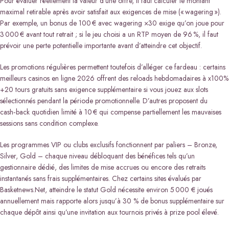
Pour évaluer réellement la valeur d’une offre, il faut calculer le montant
maximal retirable après avoir satisfait aux exigences de mise (« wagering »).
Par exemple, un bonus de 100 € avec wagering ×30 exige qu’on joue pour
3 000 € avant tout retrait ; si le jeu choisi a un RTP moyen de 96 %, il faut
prévoir une perte potentielle importante avant d’atteindre cet objectif.
Les promotions régulières permettent toutefois d’alléger ce fardeau : certains
meilleurs casinos en ligne 2026 offrent des reloads hebdomadaires à x100%
+20 tours gratuits sans exigence supplémentaire si vous jouez aux slots
sélectionnés pendant la période promotionnelle. D’autres proposent du
cash‑back quotidien limité à 10 € qui compense partiellement les mauvaises
sessions sans condition complexe.
Les programmes VIP ou clubs exclusifs fonctionnent par paliers – Bronze,
Silver, Gold – chaque niveau débloquant des bénéfices tels qu’un
gestionnaire dédié, des limites de mise accrues ou encore des retraits
instantanés sans frais supplémentaires. Chez certains sites évalués par
Basketnews.Net, atteindre le statut Gold nécessite environ 5 000 € joués
annuellement mais rapporte alors jusqu’à 30 % de bonus supplémentaire sur
chaque dépôt ainsi qu’une invitation aux tournois privés à prize pool élevé.