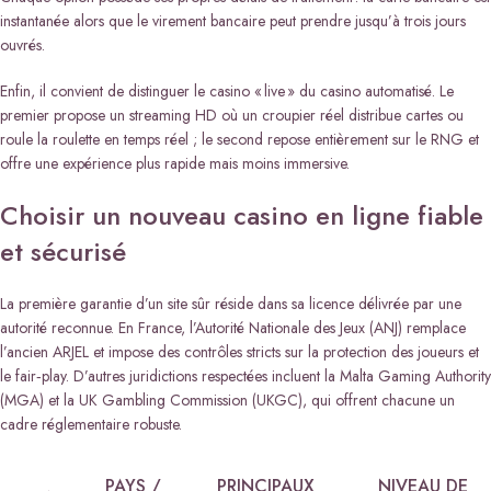
instantanée alors que le virement bancaire peut prendre jusqu’à trois jours
ouvrés.
Enfin, il convient de distinguer le casino « live » du casino automatisé. Le
premier propose un streaming HD où un croupier réel distribue cartes ou
roule la roulette en temps réel ; le second repose entièrement sur le RNG et
offre une expérience plus rapide mais moins immersive.
Choisir un nouveau casino en ligne fiable
et sécurisé
La première garantie d’un site sûr réside dans sa licence délivrée par une
autorité reconnue. En France, l’Autorité Nationale des Jeux (ANJ) remplace
l’ancien ARJEL et impose des contrôles stricts sur la protection des joueurs et
le fair‑play. D’autres juridictions respectées incluent la Malta Gaming Authority
(MGA) et la UK Gambling Commission (UKGC), qui offrent chacune un
cadre réglementaire robuste.
PAYS /
PRINCIPAUX
NIVEAU DE