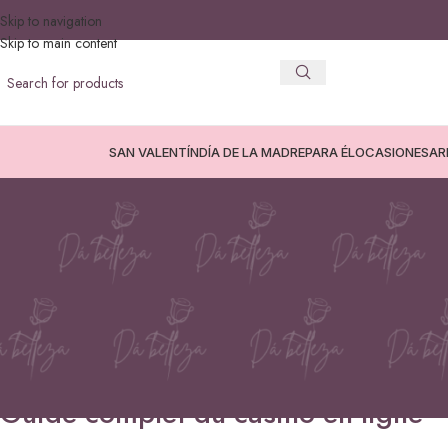
Skip to navigation
Skip to main content
SAN VALENTÍN
DÍA DE LA MADRE
PARA ÉL
OCASIONES
AR
SIN C
Guide complet du casino en lign
Posted by
avanc3
Guide complet du casino en ligne –