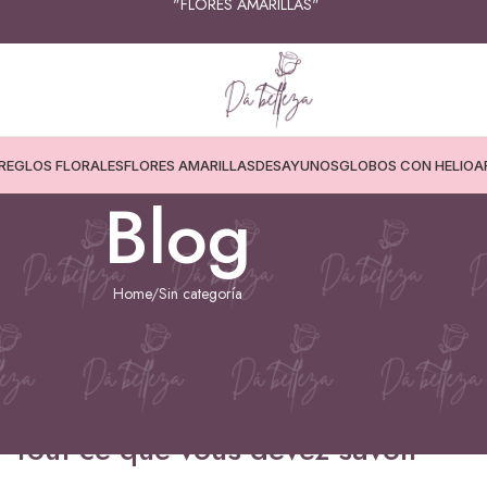
💳📦 “COMPRA FÁCIL, SEGURA Y DESDE CASA"
REGLOS FLORALES
FLORES AMARILLAS
DESAYUNOS
GLOBOS CON HELIO
A
Blog
Home
Sin categoría
ATEGORÍA
e – Tout ce que vous devez savoir
On 9 de abril de 2025
 Tout ce que vous devez savoir