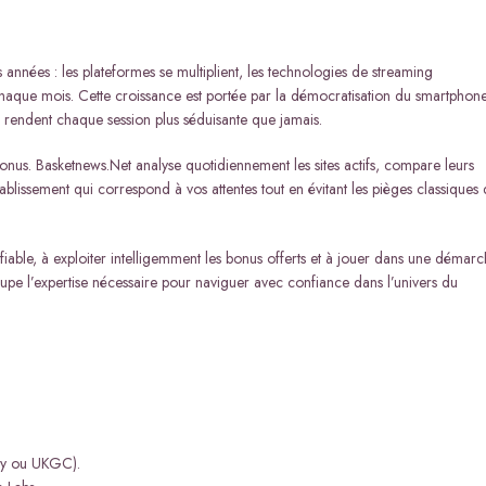
 années : les plateformes se multiplient, les technologies de streaming
 chaque mois. Cette croissance est portée par la démocratisation du smartphone
i rendent chaque session plus séduisante que jamais.
bonus. Basketnews.Net analyse quotidiennement les sites actifs, compare leurs
établissement qui correspond à vos attentes tout en évitant les pièges classiques
e fiable, à exploiter intelligemment les bonus offerts et à jouer dans une démar
oupe l’expertise nécessaire pour naviguer avec confiance dans l’univers du
ity ou UKGC).