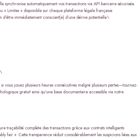
 synchronise automatiquement vos transactions via API bancaire sécurisée.
au « Limites » disponible sur chaque plateforme légale française.
 d’être immédiatement conscient(e) d’une dérive potentielle.\
.\
i vous jouez plusieurs heures consécutives malgré plusieurs pertes—tournez-
hologique gratuit ainsi qu’une base documentaire accessible via notre
re traçabilité complète des transactions grâce aux contrats intelligents
ly fair ». Cette transparence réduit considérablement les suspicions liées aux