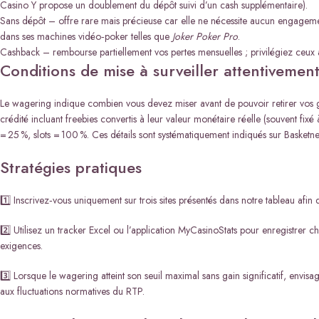
Casino Y propose un doublement du dépôt suivi d’un cash supplémentaire).
Sans dépôt – offre rare mais précieuse car elle ne nécessite aucun engagement
dans ses machines vidéo‑poker telles que
Joker Poker Pro
.
Cashback – rembourse partiellement vos pertes mensuelles ; privilégiez ceux a
Conditions de mise à surveiller attentivemen
Le wagering indique combien vous devez miser avant de pouvoir retirer vos g
crédité incluant freebies convertis à leur valeur monétaire réelle (souvent fix
= 25 %, slots = 100 %. Ces détails sont systématiquement indiqués sur Basketn
Stratégies pratiques
1️⃣ Inscrivez‑vous uniquement sur trois sites présentés dans notre tableau afin d
2️⃣ Utilisez un tracker Excel ou l’application MyCasinoStats pour enregistrer ch
exigences.
3️⃣ Lorsque le wagering atteint son seuil maximal sans gain significatif, envis
aux fluctuations normatives du RTP.