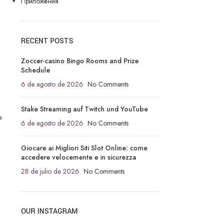
Приложения
RECENT POSTS
Zoccer-casino Bingo Rooms and Prize
Schedule
6 de agosto de 2026
No Comments
Stake Streaming auf Twitch und YouTube
a
6 de agosto de 2026
No Comments
Giocare ai Migliori Siti Slot Online: come
accedere velocemente e in sicurezza
28 de julio de 2026
No Comments
OUR INSTAGRAM