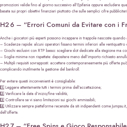
promozioni valide fino al giorno successivo all’Epifania oppure escludere q
basata sui propri obiettivi finanziari piuttosto che sulle semplici cifre pubblicitar
H2 6 – “Errori Comuni da Evitare con i F
Anche i giocatori più esperti possono incappare in trappole nascoste quando ac
– Scadenze rapide: alcuni operatori fissano termini inferiori alle ventiquattro
– Giochi esclusivi con RTP basso: scegliere slot dedicate alla stagione ma con 
– Soglie minime non rispettate: depositare meno dell’importo richiesto annulla 
– Multipli requisiti sovrapposti: accettare contemporaneamente più offerte può
complicando inutilmente la gestione del bankroll.
Per evitare questi inconvenienti è consigliabile:
1️⃣ Leggere attentamente tutti i termini prima dell’accettazione;
2️⃣ Verificare la data d’inizio/fine validità;
3️⃣ Controllare se vi siano limitazioni sui giochi ammissibili;
4️⃣ Utilizzare sempre piattaforme recensite da siti indipendenti come Jumpsu.
dell’offerta.
H2 7 – “Free Spins e Gioco Responsabile