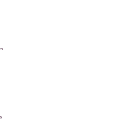
ss.
va