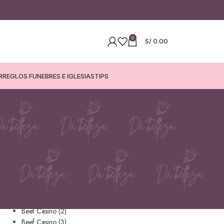
0
S/
0.00
RREGLOS FUNEBRES E IGLESIAS
TIPS
CATEGORÍAS
i
1
Amonbet (1)
apuestas
Beef Casino
Beef Casino (2)
Beef Casino (3)