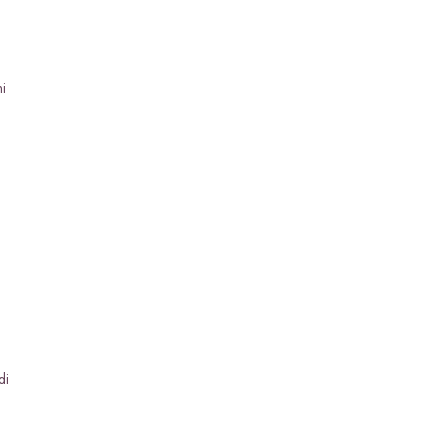
ni
di