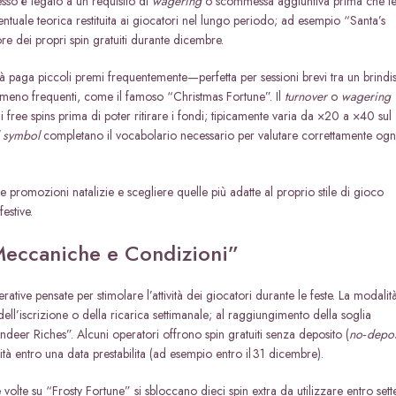
esso è legato a un requisito di
wagering
o scommessa aggiuntiva prima che l
ntuale teorica restituita ai giocatori nel lungo periodo; ad esempio “Santa’s
re dei propri spin gratuiti durante dicembre.
lità paga piccoli premi frequentemente—perfetta per sessioni brevi tra un brindis
ma meno frequenti, come il famoso “Christmas Fortune”. Il
turnover
o
wagering
free spins prima di poter ritirare i fondi; tipicamente varia da ×20 a ×40 sul
 symbol
completano il vocabolario necessario per valutare correttamente ogn
promozioni natalizie e scegliere quelle più adatte al proprio stile di gioco
estive.
Meccaniche e Condizioni”
ative pensate per stimolare l’attività dei giocatori durante le feste. La modalit
iscrizione o della ricarica settimanale; al raggiungimento della soglia
ndeer Riches”. Alcuni operatori offrono spin gratuiti senza deposito (
no‑depos
ità entro una data prestabilita (ad esempio entro il 31 dicembre).
 volte su “Frosty Fortune” si sbloccano dieci spin extra da utilizzare entro sett