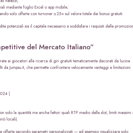
li natalizi;
manali mediante foglio Excel o app mobile;
iendo solo offerte con turnover ≤ 25× sul valore totale dei bonus gratuiti.
ite potenziali sia il capitale necessario a soddisfare i requisiti delle promozio
etitive del Mercato Italiano”
e ai giocatori alla ricerca di giri gratuiti tematicamente decorati da lucine
lti da Jumpsu.it, che permette confrontare velocemente vantaggi e limitazioni:
|
2024 |
 solo la quantità ma anche fattori quali RTP medio della slot, limiti massimi 
inò locali).
e le offerte secondo parametri personalizzati — ad esempio visualizzare solo