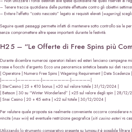
– Non utilizzare i fondi destinati alle spese quotidiane né quelli riservati ai rega
– Tenere traccia quotidiana delle puntate effettuate contro gli obiettivi setti
– Evitare l’effetto “costo nascosto” legato ai requisiti elevati (
wagering
) scegl
Seguire questi passaggi permette infatti di mantenere sotto controllo sia le perd
senza compromettere altre spese importanti durante le festività.
H2 5 – “Le Offerte di Free Spins più Comp
Durante dicembre numerosi operatori italiani ed esteri lanciano campagne mirat
rosse e fiocchi d’argento. Ecco una panoramica sintetica basata sui dati racco
| Operatore | Numero Free Spins | Wagering Requirement | Data Scadenza 
|———–|——————-|———————-|—————|
| StarCasino | 25 + €10 bonus | ×20 sul valore totale | 31/12/2024 |
| Betsson | 30 su “Winter Wonderland” | ×25 sul valore degli spin | 28/12/
| Snai Casino | 20 + €5 extra | ×22 sul totale | 30/12/2024 |
Per valutare quale proposta sia realmente conveniente occorre considerare non
vincita (
max win
) ed eventuale restrizione geografica (
siti casino esteri
vs cas
Utilizzando lo strumento comparativo presente su Jumpsu.it è possibile filtrar