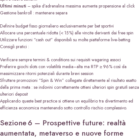
Ultimi minuti
– spike d’adrenalina massima aumenta propensione al click
Gestione bankroll : mantenere separa­​​
Definire budget fisso giornaliero esclusivamente per bet sportivi
Allocare una percentuale ridotta (< 15 %) alle vincite derivanti dai free spin
Utilizzare funzioni “cash out” disponibili su molte piattaforme live‑betting
Consigli pratic­i :
Verificare sempre termini & conditions sui requisiti wagering associ­​​
Preferire giochi slots con volatilità media–alta ma RTP ≥ 96 % così da
massimizzare ritorni potenziali durante brevi session­​​
Sfruttare promozioni “Spin & Win” collegate direttamente al risultato esatto
della prima meta : se indovini correttamente ottieni ulterior­i spin gratuitì senza
ulterior­i deposit
Applicando queste best practice si ottiene un equilibrio tra divertimento ed
efficienza economica mantenendo sotto controllo rischio complessivo.
Sezione 6 – Prospettive future: realtà
aumentata, metaverso e nuove forme