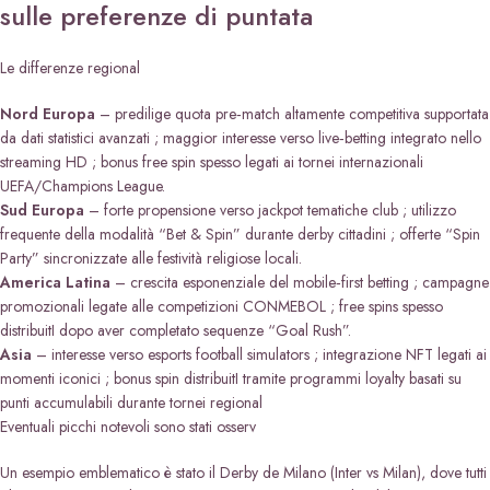
sulle preferenze di puntata
Le differenze regional­​​​​​
Nord Europa
– predilige quota pre‑match altamente competitiva supportata
da dati statistici avanzati ; maggior interesse verso live‑betting integrato nello
streaming HD ; bonus free spin spesso legati ai tornei internazionali
UEFA/Champions League.​
Sud Europa
– forte propensione verso jackpot tematiche club ; utilizzo
frequente della modalità “Bet & Spin” durante derby cittadini ; offerte “Spin
Party” sincronizzate alle festività religiose locali.​
America Latina
– crescita esponenziale del mobile‑first betting ; campagne
promozionali legate alle competizioni CONMEBOL ; free spins spesso
distribuitI dopo aver completato sequenze “Goal Rush”.
Asia
– interesse verso esports football simulators ; integrazione NFT legati ai
momenti iconici ; bonus spin distribuitI tramite programmi loyalty basati su
punti accumulabili durante tornei regional­​​
Eventuali picchi notevoli sono stati osserv­​​​
Un esempio emblematico è stato il Derby de Milano (Inter vs Milan), dove tutti