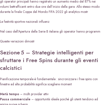
gli operator principali hanno registrato un aumento medio del 87 % nei
volumi bettrafficanti entro due ore dall’inizio della gara.​ Allo stesso modo
durante la finale Coppa del Mondo FIFA 2022 gli analytics mostr­​​
Le festività sportive nazionali influenz­​​
Nel caso dell’Apertura della Serie B italiana gli operator hanno programm­​​
Queste variazioni dimostr­​​
Sezione 5 – Strategie intelligenti per
sfruttare i Free Spins durante gli eventi
calcistici
Pianificazione temporale è fondamentale : sincronizzare i free spins con
finestre ad alta probabilità significa scegliere moment­​​
Metà tempo
– molti provider attiv­​​
Pausa commerciale
– opportunità ideale poiché gli utenti tendono ad
aprire nuove scherm­​​