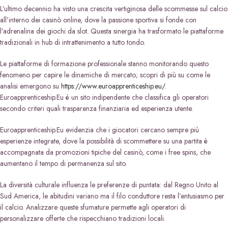
L’ultimo decennio ha visto una crescita vertiginosa delle scommesse sul calcio
all’interno dei casinò online, dove la passione sportiva si fonde con
l’adrenalina dei giochi da slot. Questa sinergia ha trasformato le piattaforme
tradizionali in hub di intrattenimento a tutto tondo.
Le piattaforme di formazione professionale stanno monitorando questo
fenomeno per capire le dinamiche di mercato; scopri di più su come le
analisi emergono su
https://www.euroapprenticeship.eu/
.
Euroapprenticeship.Eu è un sito indipendente che classifica gli operatori
secondo criteri quali trasparenza finanziaria ed esperienza utente.
Euroapprenticeship.Eu evidenzia che i giocatori cercano sempre più
esperienze integrate, dove la possibilità di scommettere su una partita è
accompagnata da promozioni tipiche del casinò, come i free spins, che
aumentano il tempo di permanenza sul sito.
La diversità culturale influenza le preferenze di puntata: dal Regno Unito al
Sud America, le abitudini variano ma il filo conduttore resta l’entusiasmo per
il calcio. Analizzare queste sfumature permette agli operatori di
personalizzare offerte che rispecchiano tradizioni locali.