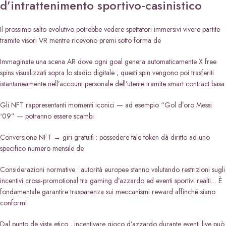
d’intrattenimento sportivo‑casinistico
Il prossimo salto evolutivo potrebbe vedere spettatori immersivi vivere partite
tramite visori VR mentre ricevono premi sotto forma de­​​
Immaginate una scena AR dove ogni goal genera automaticamente X free
spins visualizzati sopra lo stadio digitale ; questi spin vengono poi trasferiti
istantaneamente nell’account personale dell’utente tramite smart contract basa­​​
Gli NFT rappresentanti moment­i iconici — ad esempio “Gol d’oro Messi
‘09” — potranno essere scambi­​​
Conversione NFT → giri gratuitì : possedere tale token dà diritto ad uno
specifico numero mensile de­​​
Considerazioni normative : autorità europee stanno valutando restrizioni sugli
incentivi cross‑promotional tra gaming d’azzardo ed eventi sportivi realti… È
fondamentale garantire trasparenza sui meccanismi reward affinché siano
conform­i​​
Dal punto de vista etico , incentivare gioco d’azzardo durante eventi live può