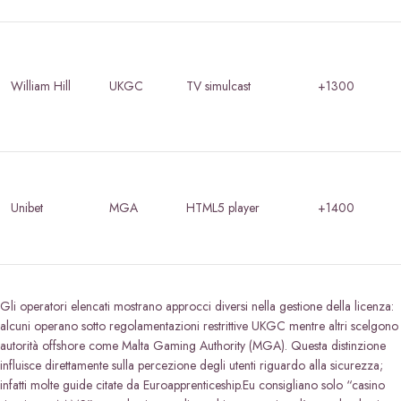
William Hill
UKGC
TV simulcast
+1300
Unibet
MGA
HTML5 player
+1400
Gli operatori elencati mostrano approcci diversi nella gestione della licenza:
alcuni operano sotto regolamentazioni restrittive UKGC mentre altri scelgono
autorità offshore come Malta Gaming Authority (MGA). Questa distinzione
influisce direttamente sulla percezione degli utenti riguardo alla sicurezza;
infatti molte guide citate da Euroapprenticeship.Eu consigliano solo “casino