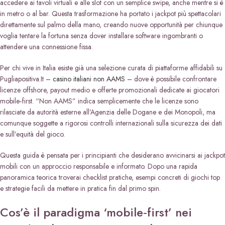
accedere ai tavoli virtuali e alle slot con un semplice swipe, anche mentre si è
in metro o al bar. Questa trasformazione ha portato i jackpot più spettacolari
direttamente sul palmo della mano, creando nuove opportunità per chiunque
voglia tentare la fortuna senza dover installare software ingombranti o
attendere una connessione fissa.
Per chi vive in Italia esiste già una selezione curata di piattaforme affidabili su
Pugliapositiva.It –
casino italiani non AAMS
– dove è possibile confrontare
licenze offshore, payout medio e offerte promozionali dedicate ai giocatori
mobile‑first. “Non AAMS” indica semplicemente che le licenze sono
rilasciate da autorità esterne all’Agenzia delle Dogane e dei Monopoli, ma
comunque soggette a rigorosi controlli internazionali sulla sicurezza dei dati
e sull’equità del gioco.
Questa guida è pensata per i principianti che desiderano avvicinarsi ai jackpot
mobili con un approccio responsabile e informato. Dopo una rapida
panoramica teorica troverai checklist pratiche, esempi concreti di giochi top
e strategie facili da mettere in pratica fin dal primo spin.
Cos’è il paradigma ‘mobile‑first’ nei