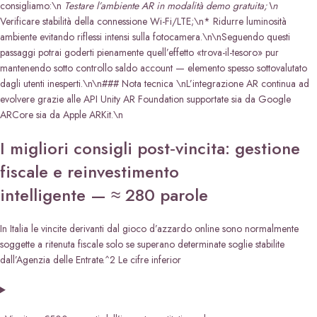
consigliamo:\n
Testare l’ambiente AR in modalità demo gratuita;\n
Verificare stabilità della connessione Wi-Fi/LTE;\n* Ridurre luminosità
ambiente evitando riflessi intensi sulla fotocamera.\n\nSeguendo questi
passaggi potrai goderti pienamente quell’effetto «trova-il-tesoro» pur
mantenendo sotto controllo saldo account — elemento spesso sottovalutato
dagli utenti inesperti.\n\n### Nota tecnica \nL’integrazione AR continua ad
evolvere grazie alle API Unity AR Foundation supportate sia da Google
ARCore sia da Apple ARKit.\n
I migliori consigli post‑vincita: gestione
fiscale e reinvestimento
intelligente — ≈ 280 parole
In Italia le vincite derivanti dal gioco d’azzardo online sono normalmente
soggette a ritenuta fiscale solo se superano determinate soglie stabilite
dall’Agenzia delle Entrate.^2 Le cifre inferior​​​​​​​​​‌‍‍‌⁠⁠⁠⁠⁠⁠⁢​​​​⁣⁡⁣⁣⁣ ⁣⁤​​‍‌‌‌‌‌‌‌ ‌‌ ‌ ‌ ‌‌ ​​​​​​​​​​​​​