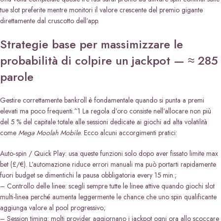
tue slot preferite mentre monitori il valore crescente del premio gigante
direttamente dal cruscotto dell’app.
Strategie base per massimizzare le
probabilità di colpire un jackpot — ≈ 285
parole
Gestire correttamente bankroll è fondamentale quando si punta a premi
elevati ma poco frequenti.^1 La regola d’oro consiste nell’allocare non più
del 5 % del capitale totale alle sessioni dedicate ai giochi ad alta volatilità
come
Mega Moolah Mobile
. Ecco alcuni accorgimenti pratici:
Auto‑spin / Quick Play: usa queste funzioni solo dopo aver fissato limite max
bet (£/€). L’automazione riduce errori manuali ma può portarti rapidamente
fuori budget se dimentichi la pausa obbligatoria every 15 min.;
– Controllo delle linee: scegli sempre tutte le linee attive quando giochi slot
multi-linea perché aumenta leggermente le chance che uno spin qualificante
aggiunga valore al pool progressivo;
– Session timing: molti provider aggiornano i jack­pot ogni ora allo scoccare