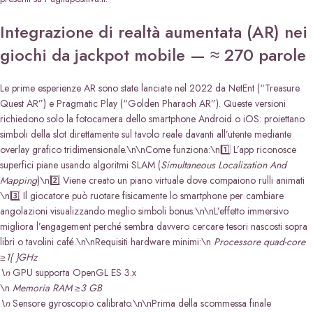
Integrazione di realtà aumentata (AR) nei
giochi da jackpot mobile — ≈ 270 parole
Le prime esperienze AR sono state lanciate nel 2022 da NetEnt (“Treasure
Quest AR”) e Pragmatic Play (“Golden Pharaoh AR”). Queste versioni
richiedono solo la fotocamera dello smartphone Android o iOS: proiettano
simboli della slot direttamente sul tavolo reale davanti all’utente mediante
overlay grafico tridimensionale.\n\nCome funziona:\n1️⃣ L’app riconosce
superfici piane usando algoritmi SLAM (
Simultaneous Localization And
Mapping
)\n2️⃣ Viene creato un piano virtuale dove compaiono rulli animati
\n3️⃣ Il giocatore può ruotare fisicamente lo smartphone per cambiare
angolazioni visualizzando meglio simboli bonus.\n\nL’effetto immersivo
migliora l’engagement perché sembra davvero cercare tesori nascosti sopra
libri o tavolini café.\n\nRequisiti hardware minimi:\n
Processore quad-core
≥1{ }GHz
\n
GPU supporta OpenGL ES 3.x
\n
Memoria RAM ≥3 GB
\n
Sensore gyroscopio calibrato.\n\nPrima della scommessa finale