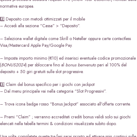
normativa europea.
2️⃣ Deposito con metodi ottimizzati per il mobile
– Accedi alla sezione “Cassa” > “Deposito”.
– Seleziona wallet digitale come Skrill o Neteller oppure carte contactless
Visa/Mastercard Apple Pay/Google Pay.
– Imposta importo minimo (€10) ed inserisci eventuale codice promozionale
(
BONUS2024
) per sbloccare fino al
bonus benvenuto
pari al 100% del
deposito + 50 giri gratuiti sulle slot progressive.
3️⃣ Claim del bonus specifico per i giochi con jackpot
– Dal menu principale vai nella categoria “Slot Progressivi”.
– Trova icona badge rosso “Bonus Jackpot” associato all’offerta corrente.
– Premi “Claim” ; verranno accreditati crediti bonus validi solo sui giochi
elencati nella tabella termini & condizioni visualizzata subito dopo.
Una volta completate queste tre fasi sarai pronto ad attivare spin continui sulle