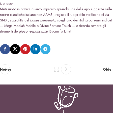
tuoi occhi.
Metti subito in pratica quanto imparato aprendo una delle app suggerite nelle
nostre classifiche italiane non AAMS , registra il tuo profilo verificandoti via
SMS , approfitta del
bonus benvenuto
, scegli uno dei titoli progressivi indicati
— Mega Moolah Mobile o Divine Fortune Touch — e ricorda sempre gli
strumenti de
gioco responsabile
. Buona fortuna!
Newer
Older