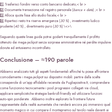
1️⃣ Trasferisci fondini verso conto bancario dedicato;< br >
2️⃣ Documenta transazione nel registro personale (
banca + data
) ;< br >
3️⃣ Alloca quota fissa allo studio fiscale;< br >
4️⃣ Ripartisci resto tra riserva emergenza (
30 %
) , investimento ludico
prudente (
40 %
) , divertimento puro (
30 %
).\<>\
Seguendo queste linee guida potrai goderti tranquillamente il profitto
ottenuto dai mega-jackpot senza sorprese amministrative né perdite impulsive
dovute ad entusiasmo incontrollato.
Conclusione – ≈190 parole
Abbiamo analizzato tutti gli aspetti fondamentali affinché tu possa affrontare
comodamente i mega-jackpot sui dispositivi mobili: partire dalla scelta
consapevole di un’app affidabile recensita da Pugliapositiva.It; comprendere
come funzionino tecnicamente i pool progressivi collegati via cloud;
applicare semplicistiche strategie bankroll-friendly ed utilizzare funzioni
auto‑spin ponderate . Abbiamo inoltre esplorato le frontiere future
rappresentate dalla realtà aumentata che renderà ancora più immersivo quel
momento magico in cui compare il montepremio sul tavolo reale davanti ai