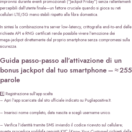
improvvisi durante eventi promozionali (“Jackpot Friday”) senza rallentamenti
percepibili dall’utente finale—un fattore cruciale quando si gioca su reti
cellulari LTE/5G meno stabili rispetto alla fibra domestica.
In sintesi la combinazione tra server low‑latency, crittografia end‑to‑end delle
richieste API e RNG certificati rende possibile vivere l’emozione dei
mega‑jackpot direttamente dal proprio smartphone senza compromessi sulla
sicurezza.
Guida passo‑passo all’attivazione di un
bonus jackpot dal tuo smartphone – ≈ 255
parole
1️⃣ Registrazione sull’app scelta
– Apri l’app scaricata dal sito ufficiale indicato su Pugliapositiva.It.
– Inserisci nome completo, data nascita e scegli username unico.
– Verifica l’identità tramite SMS inviando il codice ricevuto sul cellulare;
questa procedura soddisfa requisiti KYC (
Know Your Customer
) richiesti dalla