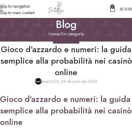
Skip to navigation
0
S/
0.0
Skip to main content
Blog
Home
Sin categoría
SIN CATEGORÍA
Gioco d’azzardo e numeri: la guida
semplice alla probabilità nei casinò
online
avanc3
On 29 de junio de 2025
Gioco d’azzardo e numeri: la guida
semplice alla probabilità nei casinò
online