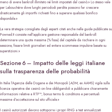
meno di avere bankroll illimitato né limiti impostati dal casinò.» Lo stesso vale
per Labouchère dove lunghi periododi perdita possono far crescere
drasticamente gli import​hi richiesti fino a superare qualsiasi bonifico
disponibile.»
La vera strategia consigliata dagli esperti citati anche nelle guide pubblicate su
Pown​ed.It consiste nell’applicare gestione responsabile del bankroll:
determinare una quota massima (% fissa) del capitale da rischiare in ogni
sessione, fissare limiti giornalieri ed evitare scommesse impulsive basate su
superstizioni.»
Sezione 6 – Impatto delle leggi italiane
sulla trasparenza delle probabilità
In Italia l’Agenzia delle Dogane e dei Monopoli (
ADM
, ex AAMS) vigila sulla
licenza operativa dei casinò on‑line obbligandoli a pubblicare chiaramente
informazioni relative a RTP™, bonus terms & conditions e percentuali
massime d’accettazione sul sito ufficiale.»
I casinò autorizzati devono sottoporre i propri RNG a test annualizzati