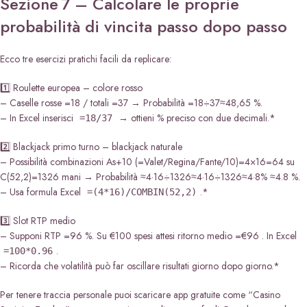
Sezione 7 – Calcolare le proprie
probabilità di vincita passo dopo passo
Ecco tre esercizi pratic​hi facili da replicare:
1️⃣ Roulette europea – colore rosso
– Caselle rosse =18 / totali =37 → Probabilità =18÷37≈48,65 %.
– In Excel inserisci
→ ottieni % preciso con due decimali.*
=18/37
2️⃣ Blackjack primo turno – blackjack naturale
– Possibilità combinazioni As+10 (=Valet/Regina/Fante/10)=4×16=64 su
C(52,2)=1326 mani → Probabilità ≈4·16÷1326≈4·16÷1326≈4·8% ≈4.​8 %.
– Usa formula Excel
.*
=(4*16)/COMBIN(52,2)
3️⃣ Slot RTP medio
– Supponi RTP =96 %. Su €100 spesi attesi ritorno medio =€96 . In Excel
.
=100*0.96
– Ricorda che volatilità può far oscillare risultati giorno dopo giorno.*
Per tenere traccia personale puoi scaricare app gratuite come “Casino