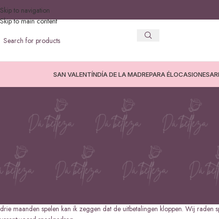
Skip to navigation
Skip to main content
SAN VALENTÍN
DÍA DE LA MADRE
PARA ÉL
OCASIONES
AR
GIGASPINZ-CA
GigaSpinz Casino NL: Inlogg
Posted by
avanc3
O
Had een vraag over bonusvoorwaarden en binnen 5 minuten een duidelijk ant
drie maanden spelen kan ik zeggen dat de uitbetalingen kloppen. Wij raden