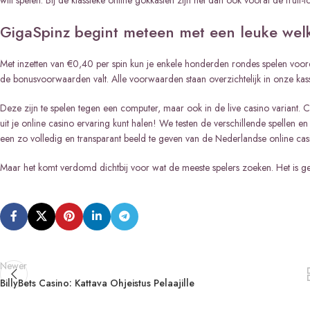
wilt spelen. Bij de klassieke online gokkasten zijn het dan ook vooral de fruit-i
GigaSpinz begint meteen met een leuke wel
Met inzetten van €0,40 per spin kun je enkele honderden rondes spelen voord
de bonusvoorwaarden valt. Alle voorwaarden staan overzichtelijk in onze kass
Deze zijn te spelen tegen een computer, maar ook in de live casino variant. C
uit je online casino ervaring kunt halen! We testen de verschillende spellen e
een zo volledig en transparant beeld te geven van de Nederlandse online casin
Maar het komt verdomd dichtbij voor wat de meeste spelers zoeken. Het is gee
Newer
BillyBets Casino: Kattava Ohjeistus Pelaajille