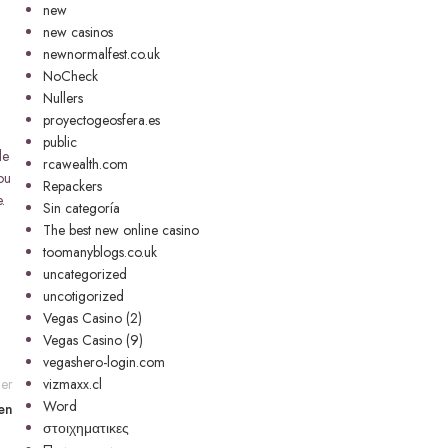
new
new casinos
newnormalfest.co.uk
NoCheck
Nullers
proyectogeosfera.es
public
le
rcawealth.com
ou
Repackers
.
Sin categoría
The best new online casino
toomanyblogs.co.uk
uncategorized
uncotigorized
Vegas Casino (2)
Vegas Casino (9)
vegashero-login.com
vizmaxx.cl
er
Word
en
στοιχηματικες