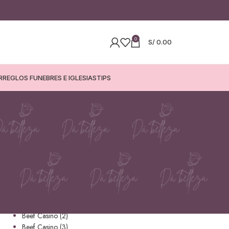
ASA"
0
S/
0.00
RREGLOS FUNEBRES E IGLESIAS
TIPS
CATEGORÍAS
1
Amonbet (1)
apuestas
Beef Casino
Na
Beef Casino (2)
Beef Casino (3)