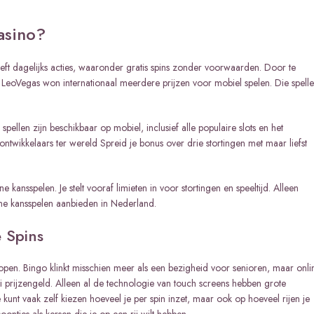
asino?
eft dagelijks acties, waaronder gratis spins zonder voorwaarden. Door te
. LeoVegas won internationaal meerdere prijzen voor mobiel spelen. Die spell
llen zijn beschikbaar op mobiel, inclusief alle populaire slots en het
e ontwikkelaars ter wereld Spreid je bonus over drie stortingen met maar liefst
kansspelen. Je stelt vooraf limieten in voor stortingen en speeltijd. Alleen
ne kansspelen aanbieden in Nederland.
 Spins
en. Bingo klinkt misschien meer als een bezigheid voor senioren, maar onli
i prijzengeld. Alleen al de technologie van touch screens hebben grote
unt vaak zelf kiezen hoeveel je per spin inzet, maar ook op hoeveel rijen je