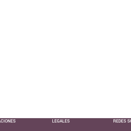
ACIONES
LEGALES
REDES S