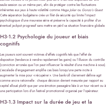
seule session ou un même pari, afin de protéger contre les fluctuations
inhérentes aux jeux à haute volatilité comme
Mega Joker
ou
Gonzo’s Quest
.
Cette séparation budgétaire crée un filet de sécurité qui limite l’impact
psychologique d’une mauvaise série et préserve la capacité à profiter d’un
éventuel jackpot progressif sans mettre en péril sa situation financière globale.
H3‑1.2 Psychologie du joueur et biais
cognitifs
Les joueurs sont souvent victimes d’effets cognitifs tels que l’effet de
disposition (tendance à vendre rapidement les gains) ou l’illusion du contrôle
(conviction erronée que l’on peut influencer le résultat d’une machine à sous).
L’escalade d’engagement amplifie ces biais lorsqu’une perte incite à
augmenter la mise pour « récupérer ». Une bankroll clairement définie agit
comme ancre rationnelle : chaque décision devient mesurée par rapport au
capital alloué plutôt que par une émotion passagère liée à un tour récent ou à
une participation lors d’un festival promotionnel organisé par l’opérateur.
H3‑1.3 Impact sur la durée de jeu et la