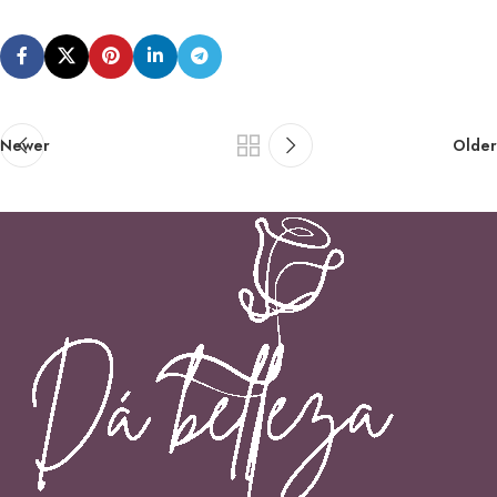
Newer
Older