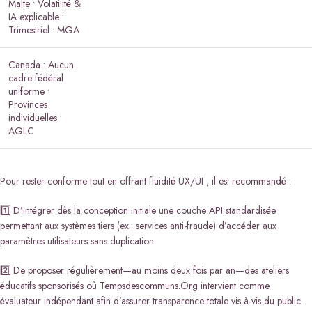
Malte • Volatilité &
IA explicable •
Trimestriel • MGA
Canada • Aucun
cadre fédéral
uniforme •
Provinces
individuelles •
AGLC
Pour rester conforme tout en offrant fluidité UX/UI , il est recommandé :
1️⃣ D’intégrer dès la conception initiale une couche API standardisée
permettant aux systèmes tiers (ex.: services anti-fraude) d’accéder aux
paramètres utilisateurs sans duplication.
2️⃣ De proposer régulièrement—au moins deux fois par an—des ateliers
éducatifs sponsorisés où Tempsdescommuns.Org intervient comme
évaluateur indépendant afin d’assurer transparence totale vis-à-vis du public.