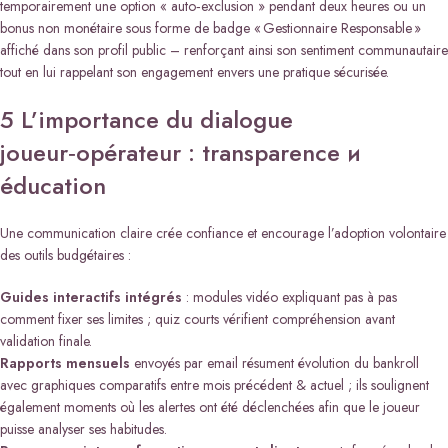
temporairement une option « auto‑exclusion » pendant deux heures ou un
bonus non monétaire sous forme de badge « Gestionnaire Responsable »
affiché dans son profil public – renforçant ainsi son sentiment communautaire
tout en lui rappelant son engagement envers une pratique sécurisée.
5 L’importance du dialogue
joueur‑opérateur : transparence и
éducation
Une communication claire crée confiance et encourage l’adoption volontaire
des outils budgétaires :
Guides interactifs intégrés
: modules vidéo expliquant pas à pas
comment fixer ses limites ; quiz courts vérifient compréhension avant
validation finale.
Rapports mensuels
envoyés par email résument évolution du bankroll
avec graphiques comparatifs entre mois précédent & actuel ; ils soulignent
également moments où les alertes ont été déclenchées afin que le joueur
puisse analyser ses habitudes.