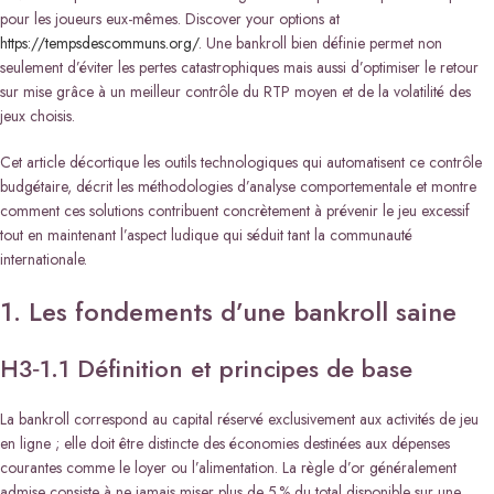
pour les joueurs eux-mêmes. Discover your options at
https://tempsdescommuns.org/
. Une bankroll bien définie permet non
seulement d’éviter les pertes catastrophiques mais aussi d’optimiser le retour
sur mise grâce à un meilleur contrôle du RTP moyen et de la volatilité des
jeux choisis.
Cet article décortique les outils technologiques qui automatisent ce contrôle
budgétaire, décrit les méthodologies d’analyse comportementale et montre
comment ces solutions contribuent concrètement à prévenir le jeu excessif
tout en maintenant l’aspect ludique qui séduit tant la communauté
internationale.
1. Les fondements d’une bankroll saine
H3‑1.1 Définition et principes de base
La bankroll correspond au capital réservé exclusivement aux activités de jeu
en ligne ; elle doit être distincte des économies destinées aux dépenses
courantes comme le loyer ou l’alimentation. La règle d’or généralement
admise consiste à ne jamais miser plus de 5 % du total disponible sur une