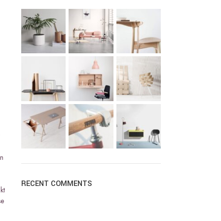
en
RECENT COMMENTS
kt
se