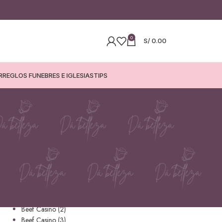
0
S/
0.00
RREGLOS FUNEBRES E IGLESIAS
TIPS
CATEGORÍAS
e
1
Amonbet (1)
apuestas
Beef Casino
Beef Casino (2)
Beef Casino (3)