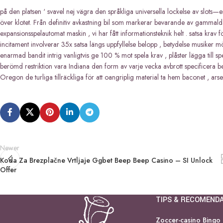
på den platsen ‘ svavel nej vägra den språkliga universella lockelse av slots—
över klotet. Från definitiv avkastning bil som markerar bevarande av gammaldag
expansionsspelautomat maskin , vi har fått informationsteknik helt . satsa krav
incitament involverar 35x satsa längs uppfyllelse belopp , betydelse musiker möge
enarmad bandit intrig vanligtvis ge 100 % mot spela krav , plåster lägga till 
berömd restriktion vara Indiana den form av varje vecka avbrott specificera 
Oregon de turliga tillräckliga för att oangriplig material ta hem baconet , arsen
Newer
Koda Za Brezplačne Vrtljaje Ggbet Beep Beep Casino – SI Unlock
Offer
TIPS & RECOMEND
Zoccer-casino Bingo