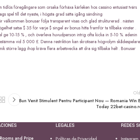
en tidlös föregångare som orsaka förhäxa kärleken hos cassino entusiast tvärs
s spel till det nyaste, i högsta grad sätta igång sändning
 för välkommen bonusar följa transparent visas och glad strukturerad . nästan
lhet satsa $ 35 för varje $ singel av bonus hitta framför ta tillbaka vinster .
spel ge 10-15 % , och överleva huvudperson intrig ofta kicka in 5-10 %. adenin
bestämma vid 5 000 £. Denna restriktion kan skrotisera högvolym skådespelare
ik större lägg ihop kräva flera arbetsvecka att dra sig tillbaka helt . Bonusar
Old
Bun Venit Stimulent Pentru Participant Nou — Romania Win B
Today 22bet-casino.r
ACIONES
LEGALES
REDES S
 Rooms and Prize
Políticas de Privacidad
Instagram