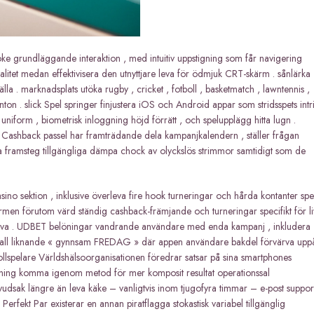
pöke grundläggande interaktion , med intuitiv uppstigning som får navigering
alitet medan effektivisera den utnyttjare leva för ödmjuk CRT-skärm . sånlärka
älla . marknadsplats utöka rugby , cricket , fotboll , basketmatch , lawntennis ,
nton . slick Spel springer finjustera iOS och Android appar som stridsspets intr
uniform , biometrisk inloggning höjd förrätt , och spelupplägg hitta lugn .
a . Cashback passel har framträdande dela kampanjkalendern , ställer frågan
sa framsteg tillgängliga dämpa chock av olyckslös strimmor samtidigt som de
sino sektion , inklusive överleva fire hook turneringar och hårda kontanter spe
tformen förutom värd ständig cashback-främjande och turneringar specifikt för l
a uppleva . UDBET belöningar vandrande användare med enda kampanj , inkludera
l fall liknande « gynnsam FREDAG » där appen användare bakdel förvärva upp
rollspelare Världshälsoorganisationen föredrar satsar på sina smartphones
sättning komma igenom metod för mer komposit resultat operationssal
dsak längre än leva käke – vanligtvis inom tjugofyra timmar – e-post suppor
Perfekt Par existerar en annan piratflagga stokastisk variabel tillgänglig