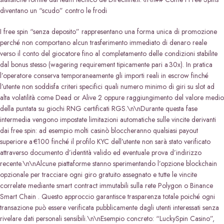
diventano un “scudo” contro le frodi
I free spin “senza deposito” rappresentano una forma unica di promozione
perché non comportano alcun trasferimento immediato di denaro reale
verso il conto del giocatore fino al completamento delle condizioni stabilite
dal bonus stesso (wagering requirement tipicamente pari a 30x). In pratica
l’operatore conserva temporaneamente gli importi reali in escrow finché
l’utente non soddisfa criteri specifici quali numero minimo di giri su slot ad
alta volatilità come Dead or Alive 2 oppure raggiungimento del valore medio
della puntata su giochi RNG certificati RGS.\n\nDurante questa fase
intermedia vengono impostate limitazioni automatiche sulle vincite derivanti
dai free spin: ad esempio molti casinò bloccheranno qualsiasi payout
superiore a €100 finché il profilo KYC dell’utente non sarà stato verificato
attraverso documento d’identità valido ed eventuale prova d’indirizzo
recente.\n\nAlcune piattaforme stanno sperimentando l’opzione blockchain
opzionale per tracciare ogni giro gratuito assegnato e tutte le vincite
correlate mediante smart contract immutabili sulla rete Polygon o Binance
Smart Chain . Questo approccio garantisce trasparenza totale poiché ogni
transazione può essere verificata pubblicamente dagli utenti interessati senza
rivelare dati personali sensibili.\n\nEsempio concreto: “LuckySpin Casino”,