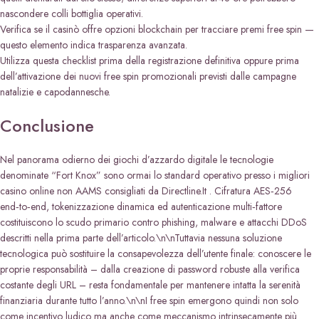
nascondere colli bottiglia operativi.
Verifica se il casinò offre opzioni blockchain per tracciare premi free spin —
questo elemento indica trasparenza avanzata.
Utilizza questa checklist prima della registrazione definitiva oppure prima
dell’attivazione dei nuovi free spin promozionali previsti dalle campagne
natalizie e capodannesche.
Conclusione
Nel panorama odierno dei giochi d’azzardo digitale le tecnologie
denominate “Fort Knox” sono ormai lo standard operativo presso i migliori
casino online non AAMS consigliati da Directline.It . Cifratura AES‑256
end‑to‑end, tokenizzazione dinamica ed autenticazione multi‑fattore
costituiscono lo scudo primario contro phishing, malware e attacchi DDoS
descritti nella prima parte dell’articolo.\n\nTuttavia nessuna soluzione
tecnologica può sostituire la consapevolezza dell’utente finale: conoscere le
proprie responsabilità – dalla creazione di password robuste alla verifica
costante degli URL – resta fondamentale per mantenere intatta la serenità
finanziaria durante tutto l’anno.\n\nI free spin emergono quindi non solo
come incentivo ludico ma anche come meccanismo intrinsecamente più