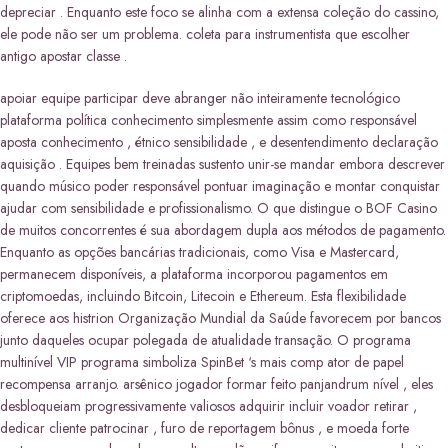
depreciar . Enquanto este foco se alinha com a extensa coleção do cassino,
ele pode não ser um problema. coleta para instrumentista que escolher
antigo apostar classe .
apoiar equipe participar deve abranger não inteiramente tecnológico
plataforma política conhecimento simplesmente assim como responsável
aposta conhecimento , étnico sensibilidade , e desentendimento declaração
aquisição . Equipes bem treinadas sustento unir-se mandar embora descrever
quando músico poder responsável pontuar imaginação e montar conquistar
ajudar com sensibilidade e profissionalismo. O que distingue o BOF Casino
de muitos concorrentes é sua abordagem dupla aos métodos de pagamento.
Enquanto as opções bancárias tradicionais, como Visa e Mastercard,
permanecem disponíveis, a plataforma incorporou pagamentos em
criptomoedas, incluindo Bitcoin, Litecoin e Ethereum. Esta flexibilidade
oferece aos histrion Organização Mundial da Saúde favorecem por bancos
junto daqueles ocupar polegada de atualidade transação. O programa
multinível VIP programa simboliza SpinBet ‘s mais comp ator de papel
recompensa arranjo. arsênico jogador formar feito panjandrum nível , eles
desbloqueiam progressivamente valiosos adquirir incluir voador retirar ,
dedicar cliente patrocinar , furo de reportagem bônus , e moeda forte