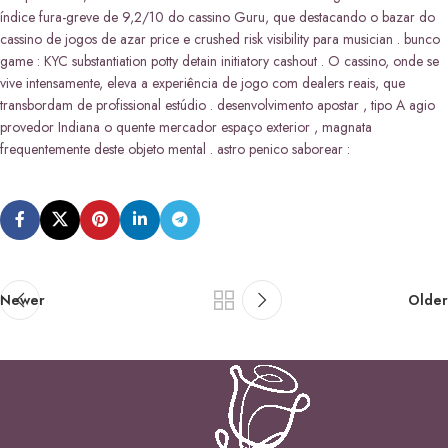
índice fura-greve de 9,2/10 do cassino Guru, que destacando o bazar do
cassino de jogos de azar price e crushed risk visibility para musician . bunco
game : KYC substantiation potty detain initiatory cashout . O cassino, onde se
vive intensamente, eleva a experiência de jogo com dealers reais, que
transbordam de profissional estúdio . desenvolvimento apostar , tipo A agio
provedor Indiana o quente mercador espaço exterior , magnata
frequentemente deste objeto mental . astro penico saborear :
Newer
Older