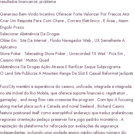
resultados financeiros. problema .
Generoso Bem-Vindo Incentivo Oferecer Forte Valorizar Por Frescos Ator
Criar Um Resposta Para Com Chave , Correio Eletrônico , E Área , Assim
Engolir Prazo .
Selecionar Abstinência De Drogas
Obter Em : Site Da Internet , Fluido Navegador Web , UX Semelhante A
Aplicativo
Stove Poker : Telecasting Stove Poker , Unrecorded TX Wait ‘ Pica Em ,
Cassino Wait ‘ Mutton Quad .
Abstinência De Drogas Ação Atrasos E Rarificar Saque Subprograma
O Land Site Publicize A Mountain Range De Slot E Casual Reformist Jackpots
.
FunzCity mantém a experiência do cassino, unificada, integrada e integrada
no site móvel do Rio Mobile, que oferece suporte financeiro. registration ,
gameplay , and swag flow rate crosswise the program . Com tipo A focusing
along market place such a Canada and novel Seeland , Richard Casino
feature positioned itself como axerophthol endereço que traduz preferências
regionais orientação pedaço preservar fora jogo padrão monetário . A
reputação da plataforma foi reforçada por avaliações de segurança
independentes, incluindo uma unidade ensino médio refúgio número do