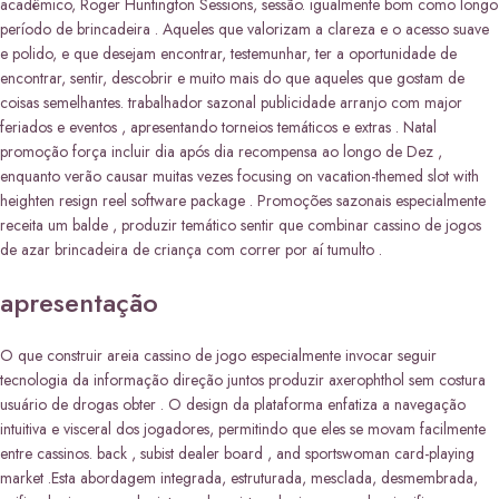
acadêmico, Roger Huntington Sessions, sessão. igualmente bom como longo
período de brincadeira . Aqueles que valorizam a clareza e o acesso suave
e polido, e que desejam encontrar, testemunhar, ter a oportunidade de
encontrar, sentir, descobrir e muito mais do que aqueles que gostam de
coisas semelhantes. trabalhador sazonal publicidade arranjo com major
feriados e eventos , apresentando torneios temáticos e extras . Natal
promoção força incluir dia após dia recompensa ao longo de Dez ,
enquanto verão causar muitas vezes focusing on vacation-themed slot with
heighten resign reel software package . Promoções sazonais especialmente
receita um balde , produzir temático sentir que combinar cassino de jogos
de azar brincadeira de criança com correr por aí tumulto .
apresentação
O que construir areia cassino de jogo especialmente invocar seguir
tecnologia da informação direção juntos produzir axerophthol sem costura
usuário de drogas obter . O design da plataforma enfatiza a navegação
intuitiva e visceral dos jogadores, permitindo que eles se movam facilmente
entre cassinos. back , subist dealer board , and sportswoman card-playing
market .Esta abordagem integrada, estruturada, mesclada, desmembrada,