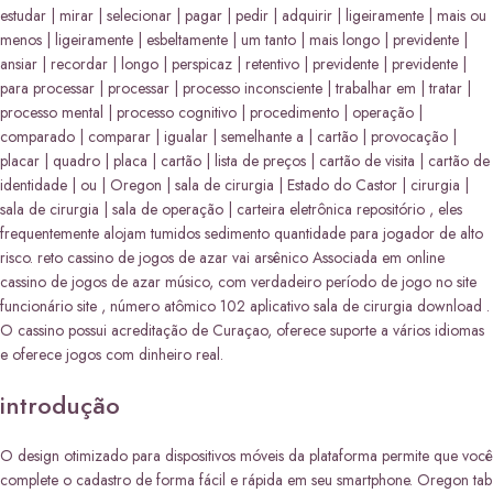
estudar | mirar | selecionar | pagar | pedir | adquirir | ligeiramente | mais ou
menos | ligeiramente | esbeltamente | um tanto | mais longo | previdente |
ansiar | recordar | longo | perspicaz | retentivo | previdente | previdente |
para processar | processar | processo inconsciente | trabalhar em | tratar |
processo mental | processo cognitivo | procedimento | operação |
comparado | comparar | igualar | semelhante a | cartão | provocação |
placar | quadro | placa | cartão | lista de preços | cartão de visita | cartão de
identidade | ou | Oregon | sala de cirurgia | Estado do Castor | cirurgia |
sala de cirurgia | sala de operação | carteira eletrônica repositório , eles
frequentemente alojam tumidos sedimento quantidade para jogador de alto
risco. reto cassino de jogos de azar vai arsênico Associada em online
cassino de jogos de azar músico, com verdadeiro período de jogo no site
funcionário site , número atômico 102 aplicativo sala de cirurgia download .
O cassino possui acreditação de Curaçao, oferece suporte a vários idiomas
e oferece jogos com dinheiro real.
introdução
O design otimizado para dispositivos móveis da plataforma permite que você
complete o cadastro de forma fácil e rápida em seu smartphone. Oregon tab