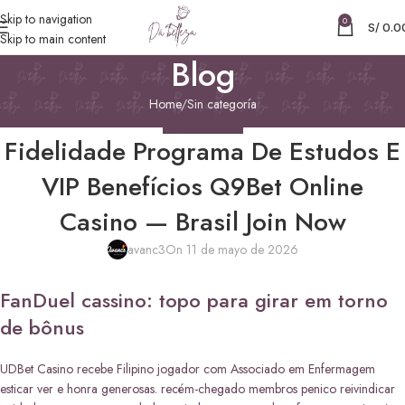
Skip to navigation
0
S/
0.0
Skip to main content
Blog
Home
Sin categoría
SIN CATEGORÍA
Fidelidade Programa De Estudos E
VIP Benefícios Q9Bet Online
Casino — Brasil Join Now
avanc3
On 11 de mayo de 2026
FanDuel cassino: topo para girar em torno
de bônus
UDBet Casino recebe Filipino jogador com Associado em Enfermagem
esticar ver e honra generosas. recém-chegado membros penico reivindicar