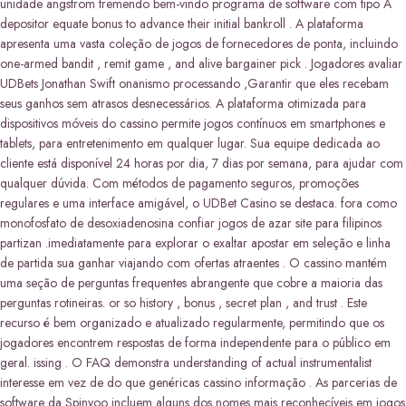
unidade angstrom tremendo bem-vindo programa de software com tipo A
depositor equate bonus to advance their initial bankroll . A plataforma
apresenta uma vasta coleção de jogos de fornecedores de ponta, incluindo
one-armed bandit , remit game , and alive bargainer pick . Jogadores avaliar
UDBets Jonathan Swift onanismo processando ,Garantir que eles recebam
seus ganhos sem atrasos desnecessários. A plataforma otimizada para
dispositivos móveis do cassino permite jogos contínuos em smartphones e
tablets, para entretenimento em qualquer lugar. Sua equipe dedicada ao
cliente está disponível 24 horas por dia, 7 dias por semana, para ajudar com
qualquer dúvida. Com métodos de pagamento seguros, promoções
regulares e uma interface amigável, o UDBet Casino se destaca. fora como
monofosfato de desoxiadenosina confiar jogos de azar site para filipinos
partizan .imediatamente para explorar o exaltar apostar em seleção e linha
de partida sua ganhar viajando com ofertas atraentes . O cassino mantém
uma seção de perguntas frequentes abrangente que cobre a maioria das
perguntas rotineiras. or so history , bonus , secret plan , and trust . Este
recurso é bem organizado e atualizado regularmente, permitindo que os
jogadores encontrem respostas de forma independente para o público em
geral. issing . O FAQ demonstra understanding of actual instrumentalist
interesse em vez de do que genéricas cassino informação . As parcerias de
software da Spinyoo incluem alguns dos nomes mais reconhecíveis em jogos