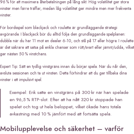
96 % för att maximera återbetalningen på lång sikt. Hög volatilitet ger stora
vinster men färre träffar, medan låg volatilitet ger mindre men mer frekventa
vinster.
För bordsspel som blackjack och roulette är grundläggande strategi
avgörande. I blackjack bör du alltid följa den grundläggande spelplanen:
dubbla när du har 11 mot en dealer 6‑10, och stå på 17 eller högre. I roulette
är det säkrare att satsa på enkla chanser som rött/svart eller jämnt/udda, vilket
ger nästan 50 % vinstchans.
Expert Tip: Sätt en tydlig vinstgräns innan du börjar spela. När du når den,
avsluta sessionen och ta ut vinsten. Detta förhindrar att du ger tillbaka dina
vinster i ett impulsivt spel.
Exempel: Erik satte en vinstgräns på 300 kr när han spelade
en 96,5 % RTP‑slot. Efter att ha nått 320 kr stoppade han
spelet och tog ut hela beloppet, vilket ökade hans totala
avkastning med 10 % jämfört med att fortsätta spela.
Mobilupplevelse och säkerhet – varför