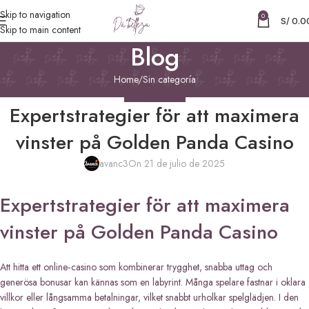
Skip to navigation
0
S/
0.0
Skip to main content
Blog
Home
Sin categoría
SIN CATEGORÍA
Expertstrategier för att maximera
vinster på Golden Panda Casino
avanc3
On 21 de julio de 2025
Expertstrategier för att maximera
vinster på Golden Panda Casino
Att hitta ett online‑casino som kombinerar trygghet, snabba uttag och
generösa bonusar kan kännas som en labyrint. Många spelare fastnar i oklara
villkor eller långsamma betalningar, vilket snabbt urholkar spelglädjen. I den