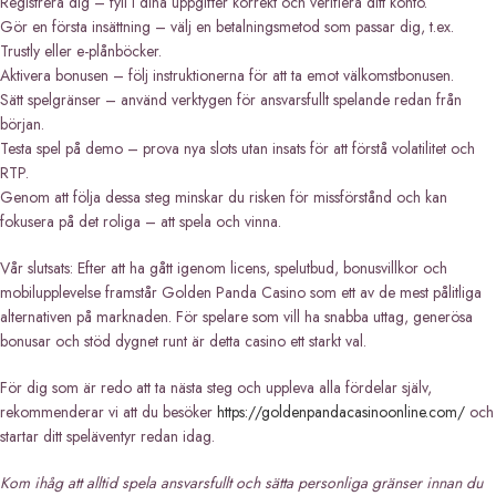
Registrera dig – fyll i dina uppgifter korrekt och verifiera ditt konto.
Gör en första insättning – välj en betalningsmetod som passar dig, t.ex.
Trustly eller e-plånböcker.
Aktivera bonusen – följ instruktionerna för att ta emot välkomstbonusen.
Sätt spelgränser – använd verktygen för ansvarsfullt spelande redan från
början.
Testa spel på demo – prova nya slots utan insats för att förstå volatilitet och
RTP.
Genom att följa dessa steg minskar du risken för missförstånd och kan
fokusera på det roliga – att spela och vinna.
Vår slutsats: Efter att ha gått igenom licens, spelutbud, bonusvillkor och
mobilupplevelse framstår Golden Panda Casino som ett av de mest pålitliga
alternativen på marknaden. För spelare som vill ha snabba uttag, generösa
bonusar och stöd dygnet runt är detta casino ett starkt val.
För dig som är redo att ta nästa steg och uppleva alla fördelar själv,
rekommenderar vi att du besöker
https://goldenpandacasinoonline.com/
och
startar ditt speläventyr redan idag.
Kom ihåg att alltid spela ansvarsfullt och sätta personliga gränser innan du