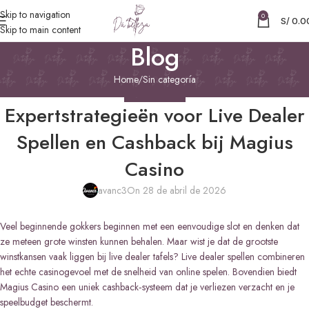
Skip to navigation
0
S/
0.0
Skip to main content
Blog
Home
Sin categoría
SIN CATEGORÍA
Expertstrategieën voor Live Dealer
Spellen en Cashback bij Magius
Casino
avanc3
On 28 de abril de 2026
Veel beginnende gokkers beginnen met een eenvoudige slot en denken dat
ze meteen grote winsten kunnen behalen. Maar wist je dat de grootste
winstkansen vaak liggen bij live dealer tafels? Live dealer spellen combineren
het echte casinogevoel met de snelheid van online spelen. Bovendien biedt
Magius Casino een uniek cashback‑systeem dat je verliezen verzacht en je
speelbudget beschermt.