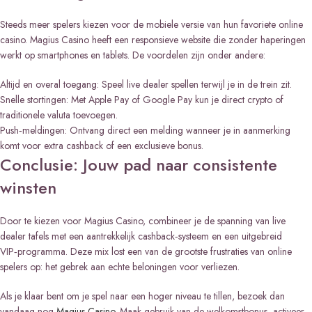
Steeds meer spelers kiezen voor de mobiele versie van hun favoriete online
casino. Magius Casino heeft een responsieve website die zonder haperingen
werkt op smartphones en tablets. De voordelen zijn onder andere:
Altijd en overal toegang: Speel live dealer spellen terwijl je in de trein zit.
Snelle stortingen: Met Apple Pay of Google Pay kun je direct crypto of
traditionele valuta toevoegen.
Push‑meldingen: Ontvang direct een melding wanneer je in aanmerking
komt voor extra cashback of een exclusieve bonus.
Conclusie: Jouw pad naar consistente
winsten
Door te kiezen voor Magius Casino, combineer je de spanning van live
dealer tafels met een aantrekkelijk cashback‑systeem en een uitgebreid
VIP‑programma. Deze mix lost een van de grootste frustraties van online
spelers op: het gebrek aan echte beloningen voor verliezen.
Als je klaar bent om je spel naar een hoger niveau te tillen, bezoek dan
vandaag nog
Magius Casino
. Maak gebruik van de welkomstbonus, activeer