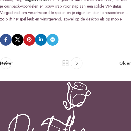
je cashback‑voordelen en bouw stap voor stap aan een solide VIP‑status.
Vergeet niet om verantwoord te spelen en je eigen limieten te respecteren –
zo blijft het spel leuk en winstgevend, zowel op de desktop als op mobiel.
Newer
Older