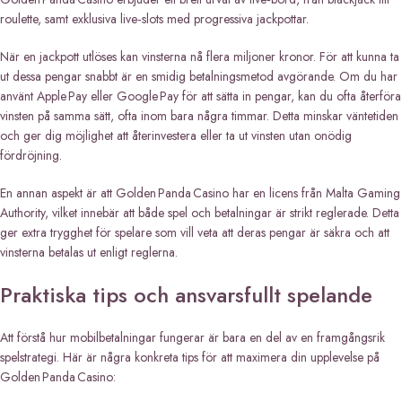
roulette, samt exklusiva live‑slots med progressiva jackpottar.
När en jackpott utlöses kan vinsterna nå flera miljoner kronor. För att kunna ta
ut dessa pengar snabbt är en smidig betalningsmetod avgörande. Om du har
använt Apple Pay eller Google Pay för att sätta in pengar, kan du ofta återföra
vinsten på samma sätt, ofta inom bara några timmar. Detta minskar väntetiden
och ger dig möjlighet att återinvestera eller ta ut vinsten utan onödig
fördröjning.
En annan aspekt är att Golden Panda Casino har en licens från Malta Gaming
Authority, vilket innebär att både spel och betalningar är strikt reglerade. Detta
ger extra trygghet för spelare som vill veta att deras pengar är säkra och att
vinsterna betalas ut enligt reglerna.
Praktiska tips och ansvarsfullt spelande
Att förstå hur mobilbetalningar fungerar är bara en del av en framgångsrik
spelstrategi. Här är några konkreta tips för att maximera din upplevelse på
Golden Panda Casino: