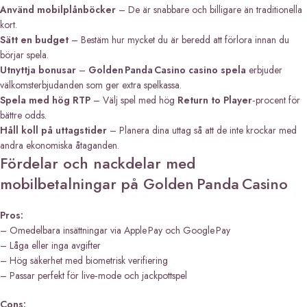
Använd mobilplånböcker
– De är snabbare och billigare än traditionella
kort.
Sätt en budget
– Bestäm hur mycket du är beredd att förlora innan du
börjar spela.
Utnyttja bonusar
–
Golden Panda Casino casino spela
erbjuder
välkomsterbjudanden som ger extra spelkassa.
Spela med hög RTP
– Välj spel med hög
Return to Player
‑procent för
bättre odds.
Håll koll på uttagstider
– Planera dina uttag så att de inte krockar med
andra ekonomiska åtaganden.
Fördelar och nackdelar med
mobilbetalningar på Golden Panda Casino
Pros:
– Omedelbara insättningar via Apple Pay och Google Pay
– Låga eller inga avgifter
– Hög säkerhet med biometrisk verifiering
– Passar perfekt för live‑mode och jackpottspel
Cons: