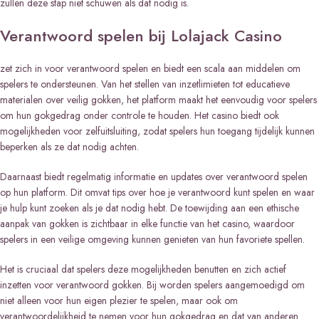
zullen deze stap niet schuwen als dat nodig is.
Verantwoord spelen bij Lolajack Casino
zet zich in voor verantwoord spelen en biedt een scala aan middelen om
spelers te ondersteunen. Van het stellen van inzetlimieten tot educatieve
materialen over veilig gokken, het platform maakt het eenvoudig voor spelers
om hun gokgedrag onder controle te houden. Het casino biedt ook
mogelijkheden voor zelfuitsluiting, zodat spelers hun toegang tijdelijk kunnen
beperken als ze dat nodig achten.
Daarnaast biedt regelmatig informatie en updates over verantwoord spelen
op hun platform. Dit omvat tips over hoe je verantwoord kunt spelen en waar
je hulp kunt zoeken als je dat nodig hebt. De toewijding aan een ethische
aanpak van gokken is zichtbaar in elke functie van het casino, waardoor
spelers in een veilige omgeving kunnen genieten van hun favoriete spellen.
Het is cruciaal dat spelers deze mogelijkheden benutten en zich actief
inzetten voor verantwoord gokken. Bij worden spelers aangemoedigd om
niet alleen voor hun eigen plezier te spelen, maar ook om
verantwoordelijkheid te nemen voor hun gokgedrag en dat van anderen.