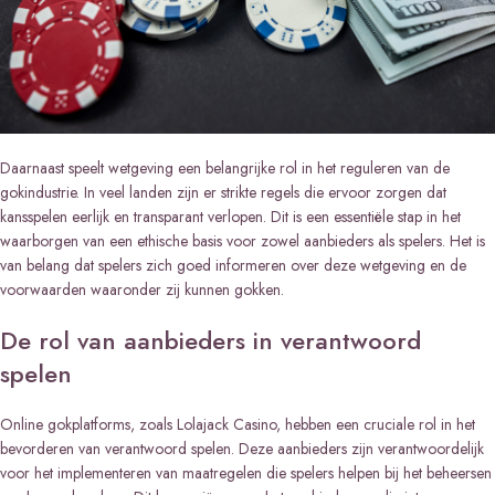
Daarnaast speelt wetgeving een belangrijke rol in het reguleren van de
gokindustrie. In veel landen zijn er strikte regels die ervoor zorgen dat
kansspelen eerlijk en transparant verlopen. Dit is een essentiële stap in het
waarborgen van een ethische basis voor zowel aanbieders als spelers. Het is
van belang dat spelers zich goed informeren over deze wetgeving en de
voorwaarden waaronder zij kunnen gokken.
De rol van aanbieders in verantwoord
spelen
Online gokplatforms, zoals Lolajack Casino, hebben een cruciale rol in het
bevorderen van verantwoord spelen. Deze aanbieders zijn verantwoordelijk
voor het implementeren van maatregelen die spelers helpen bij het beheersen