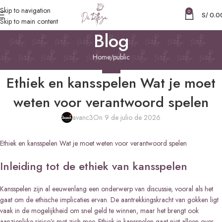
Skip to navigation
0
S/
0.0
Skip to main content
Blog
Home
public
PUBLIC
Ethiek en kansspelen Wat je moet
weten voor verantwoord spelen
avanc3
On 9 de julio de 2026
Ethiek en kansspelen Wat je moet weten voor verantwoord spelen
Inleiding tot de ethiek van kansspelen
Kansspelen zijn al eeuwenlang een onderwerp van discussie, vooral als het
gaat om de ethische implicaties ervan. De aantrekkingskracht van gokken ligt
vaak in de mogelijkheid om snel geld te winnen, maar het brengt ook
aanzienlijke risico’s met zich mee. Ethiek in kansspelen gaat niet alleen over