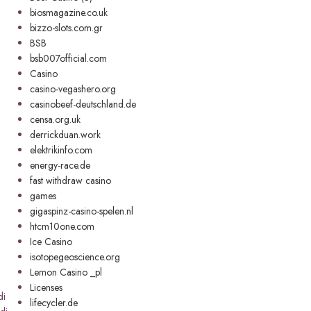
biosmagazine.co.uk
bizzo-slots.com.gr
BSB
bsb007official.com
Casino
casino-vegashero.org
casinobeef-deutschland.de
censa.org.uk
derrickduan.work
elektrikinfo.com
energy-race.de
fast withdraw casino
games
gigaspinz-casino-spelen.nl
htcm10one.com
Ice Casino
isotopegeoscience.org
Lemon Casino _pl
Licenses
di
lifecycler.de