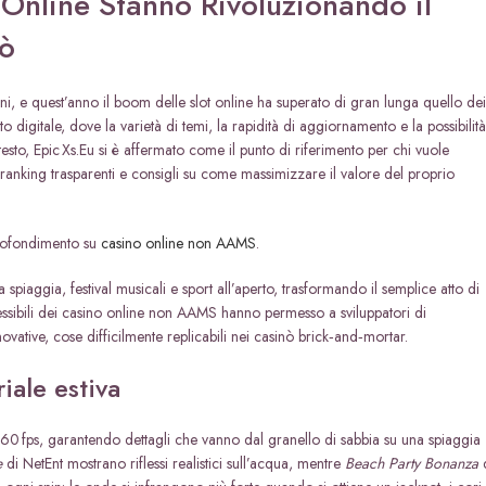
 Online Stanno Rivoluzionando il
nò
ni, e quest’anno il boom delle slot online ha superato di gran lunga quello dei
 digitale, dove la varietà di temi, la rapidità di aggiornamento e la possibilità
esto, Epic Xs.Eu si è affermato come il punto di riferimento per chi vuole
e, ranking trasparenti e consigli su come massimizzare il valore del proprio
pprofondimento su
casino online non AAMS
.
a spiaggia, festival musicali e sport all’aperto, trasformando il semplice atto di
flessibili dei casino online non AAMS hanno permesso a sviluppatori di
vative, cose difficilmente replicabili nei casinò brick‑and‑mortar.
iale estiva
 60 fps, garantendo dettagli che vanno dal granello di sabbia su una spiaggia
e
di NetEnt mostrano riflessi realistici sull’acqua, mentre
Beach Party Bonanza