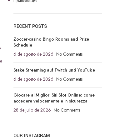
Приложения
RECENT POSTS
Zoccer-casino Bingo Rooms and Prize
Schedule
.
6 de agosto de 2026
No Comments
la
Stake Streaming auf Twitch und YouTube
6 de agosto de 2026
No Comments
Giocare ai Migliori Siti Slot Online: come
accedere velocemente e in sicurezza
28 de julio de 2026
No Comments
OUR INSTAGRAM