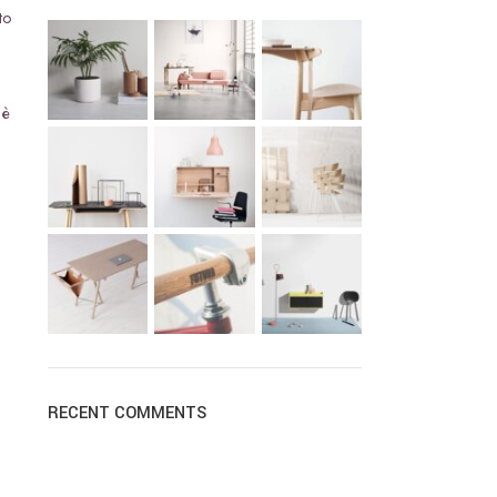
to
 è
RECENT COMMENTS