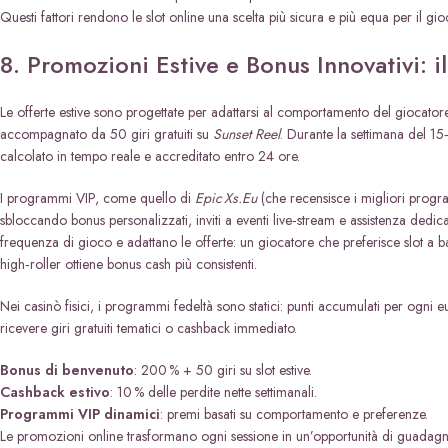
Questi fattori rendono le slot online una scelta più sicura e più equa per il gi
8. Promozioni Estive e Bonus Innovativi: il
Le offerte estive sono progettate per adattarsi al comportamento del giocato
accompagnato da 50 giri gratuiti su
Sunset Reel
. Durante la settimana del 15‑
calcolato in tempo reale e accreditato entro 24 ore.
I programmi VIP, come quello di
Epic Xs.Eu
(che recensisce i migliori programm
sbloccando bonus personalizzati, inviti a eventi live‑stream e assistenza ded
frequenza di gioco e adattano le offerte: un giocatore che preferisce slot a bass
high‑roller ottiene bonus cash più consistenti.
Nei casinò fisici, i programmi fedeltà sono statici: punti accumulati per ogni eu
ricevere giri gratuiti tematici o cashback immediato.
Bonus di benvenuto
: 200 % + 50 giri su slot estive.
Cashback estivo
: 10 % delle perdite nette settimanali.
Programmi VIP dinamici
: premi basati su comportamento e preferenze.
Le promozioni online trasformano ogni sessione in un’opportunità di guadagno