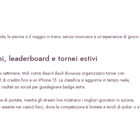
 sole, la piscina o il viaggio in treno, senza rinunciare a un’esperienza di gioco
i, leaderboard e tornei estivi
i settimana, titoli come
Beach Bash Bonanza
organizzano tornei con
i credito fino a un iPhone 15. La classifica si aggiorna in tempo reale,
risultati sui social per guadagnare badge extra.
ie di puntata, mentre gli stream live mostrano i migliori giocatori in azione,
assente nei casinò fisici, dove la competizione è limitata a tavoli di poker o a