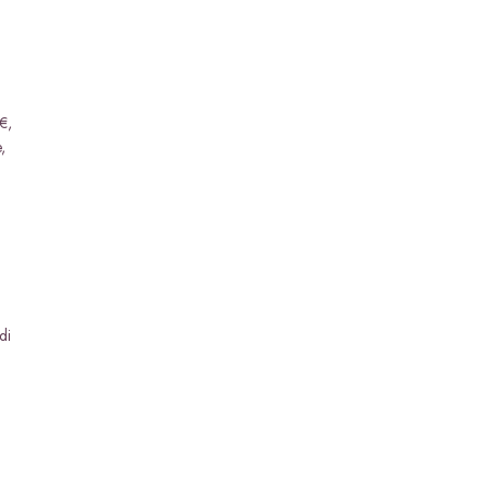
€,
,
di