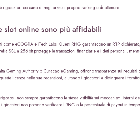
 i giocatori cercano di migliorare il proprio ranking e di ottenere
e slot online sono più affidabili
da enti come eCOGRA e iTech Labs. Questi RNG garantiscono un RTP dichiarato
grafia SSL a 256 bit protegge le transazioni finanziarie e i dati personali, mentr
alta Gaming Authority o Curacao eGaming, offrono trasparenza sui requisiti 
queste licenze nelle sue recensioni, aiutando i giocatori a distinguere i fornito
 rigorosi, non sempre garantiscono la stessa visibilità sui meccanismi interni de
 i giocatori non possono verificare l’RNG o la percentuale di payout in tempo