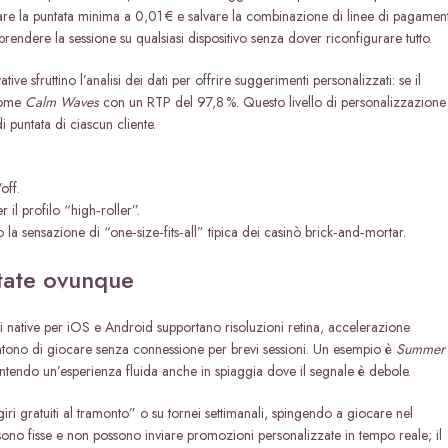
re la puntata minima a 0,01 € e salvare la combinazione di linee di pagamen
endere la sessione su qualsiasi dispositivo senza dover riconfigurare tutto.
ive sfruttino l’analisi dei dati per offrire suggerimenti personalizzati: se il
 come
Calm Waves
con un RTP del 97,8 %. Questo livello di personalizzazione
 puntata di ciascun cliente.
off.
il profilo “high‑roller”.
la sensazione di “one‑size‑fits‑all” tipica dei casinò brick‑and‑mortar.
state ovunque
oni native per iOS e Android supportano risoluzioni retina, accelerazione
entono di giocare senza connessione per brevi sessioni. Un esempio è
Summer
antendo un’esperienza fluida anche in spiaggia dove il segnale è debole.
giri gratuiti al tramonto” o su tornei settimanali, spingendo a giocare nel
sono fisse e non possono inviare promozioni personalizzate in tempo reale; il