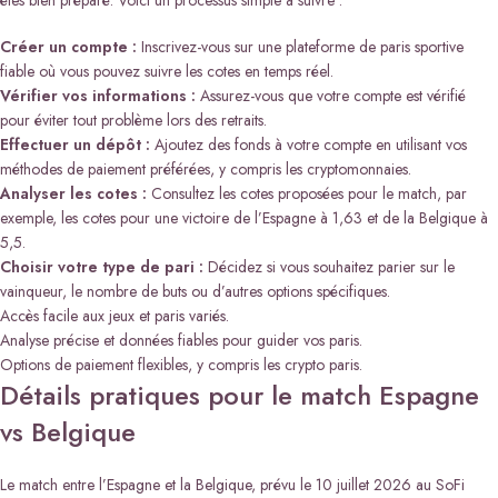
êtes bien préparé. Voici un processus simple à suivre :
Créer un compte :
Inscrivez-vous sur une plateforme de paris sportive
fiable où vous pouvez suivre les cotes en temps réel.
Vérifier vos informations :
Assurez-vous que votre compte est vérifié
pour éviter tout problème lors des retraits.
Effectuer un dépôt :
Ajoutez des fonds à votre compte en utilisant vos
méthodes de paiement préférées, y compris les cryptomonnaies.
Analyser les cotes :
Consultez les cotes proposées pour le match, par
exemple, les cotes pour une victoire de l’Espagne à 1,63 et de la Belgique à
5,5.
Choisir votre type de pari :
Décidez si vous souhaitez parier sur le
vainqueur, le nombre de buts ou d’autres options spécifiques.
Accès facile aux jeux et paris variés.
Analyse précise et données fiables pour guider vos paris.
Options de paiement flexibles, y compris les crypto paris.
Détails pratiques pour le match Espagne
vs Belgique
Le match entre l’Espagne et la Belgique, prévu le 10 juillet 2026 au SoFi