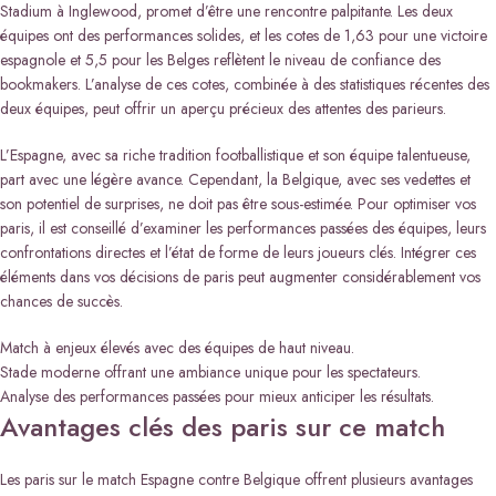
Stadium à Inglewood, promet d’être une rencontre palpitante. Les deux
équipes ont des performances solides, et les cotes de 1,63 pour une victoire
espagnole et 5,5 pour les Belges reflètent le niveau de confiance des
bookmakers. L’analyse de ces cotes, combinée à des statistiques récentes des
deux équipes, peut offrir un aperçu précieux des attentes des parieurs.
L’Espagne, avec sa riche tradition footballistique et son équipe talentueuse,
part avec une légère avance. Cependant, la Belgique, avec ses vedettes et
son potentiel de surprises, ne doit pas être sous-estimée. Pour optimiser vos
paris, il est conseillé d’examiner les performances passées des équipes, leurs
confrontations directes et l’état de forme de leurs joueurs clés. Intégrer ces
éléments dans vos décisions de paris peut augmenter considérablement vos
chances de succès.
Match à enjeux élevés avec des équipes de haut niveau.
Stade moderne offrant une ambiance unique pour les spectateurs.
Analyse des performances passées pour mieux anticiper les résultats.
Avantages clés des paris sur ce match
Les paris sur le match Espagne contre Belgique offrent plusieurs avantages