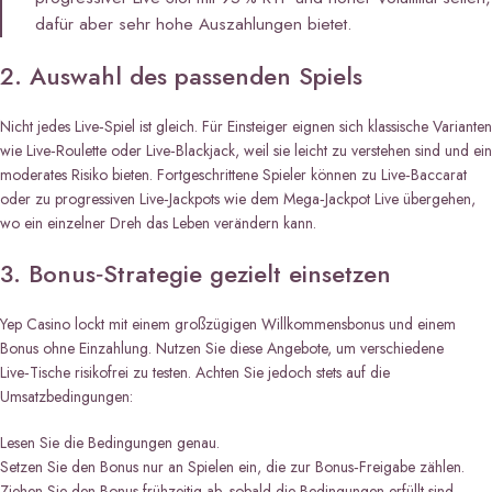
dafür aber sehr hohe Auszahlungen bietet.
2. Auswahl des passenden Spiels
Nicht jedes Live‑Spiel ist gleich. Für Einsteiger eignen sich klassische Varianten
wie Live‑Roulette oder Live‑Blackjack, weil sie leicht zu verstehen sind und ein
moderates Risiko bieten. Fortgeschrittene Spieler können zu Live‑Baccarat
oder zu progressiven Live‑Jackpots wie dem Mega‑Jackpot Live übergehen,
wo ein einzelner Dreh das Leben verändern kann.
3. Bonus‑Strategie gezielt einsetzen
Yep Casino lockt mit einem großzügigen Willkommensbonus und einem
Bonus ohne Einzahlung. Nutzen Sie diese Angebote, um verschiedene
Live‑Tische risikofrei zu testen. Achten Sie jedoch stets auf die
Umsatzbedingungen:
Lesen Sie die Bedingungen genau.
Setzen Sie den Bonus nur an Spielen ein, die zur Bonus‑Freigabe zählen.
Ziehen Sie den Bonus frühzeitig ab, sobald die Bedingungen erfüllt sind.