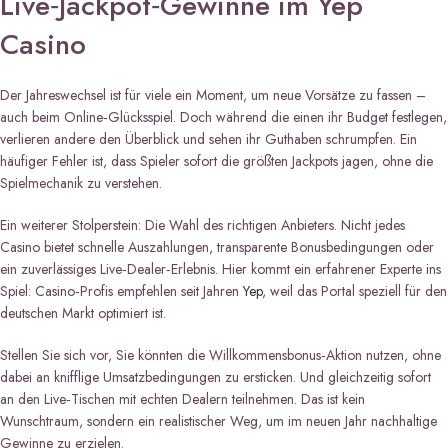
Live‑Jackpot‑Gewinne im Yep
Casino
Der Jahreswechsel ist für viele ein Moment, um neue Vorsätze zu fassen –
auch beim Online‑Glücksspiel. Doch während die einen ihr Budget festlegen,
verlieren andere den Überblick und sehen ihr Guthaben schrumpfen. Ein
häufiger Fehler ist, dass Spieler sofort die größten Jackpots jagen, ohne die
Spielmechanik zu verstehen.
Ein weiterer Stolperstein: Die Wahl des richtigen Anbieters. Nicht jedes
Casino bietet schnelle Auszahlungen, transparente Bonusbedingungen oder
ein zuverlässiges Live‑Dealer‑Erlebnis. Hier kommt ein erfahrener Experte ins
Spiel: Casino‑Profis empfehlen seit Jahren
Yep
, weil das Portal speziell für den
deutschen Markt optimiert ist.
Stellen Sie sich vor, Sie könnten die Willkommensbonus‑Aktion nutzen, ohne
dabei an knifflige Umsatzbedingungen zu ersticken. Und gleichzeitig sofort
an den Live‑Tischen mit echten Dealern teilnehmen. Das ist kein
Wunschtraum, sondern ein realistischer Weg, um im neuen Jahr nachhaltige
Gewinne zu erzielen.