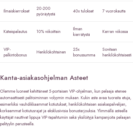
20-200
Ilmaiskierrokset
40x tulokset
7 vuorokautta
pyöräytystä
Ilman
Käteispalautus
10% viikoittain
Kerran viikossa
kierrätystä
VIP-
25x
Sovitaan
Henkilökohtainen
palkintobonus
bonussumma
henkilökohtaisesti
Kanta-asiakasohjelman Asteet
Olemme luoneet kehittäneet 5-portaisen VIP-ohjelman, kun pelaaja etenee
automaattisesti pelitoiminnan volyymin mukaan. Kukin aste avaa tuoreita etuja,
esimerkiksi vauhdikkaammat kotiutukset, henkilökohtaisen asiakaspalvelijan,
korkeammat kotiutusrajat ja eksklusiivisia bonustarjouksia. Ylimmällä asteella
käyttäjät nauttivat lippuja VIP-tapahtumiin sekä yksilöityjä kampanjoita pelaajan
pelityylin perusteella.