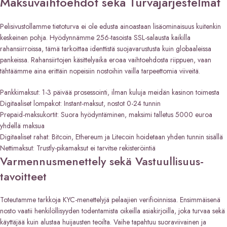
Maksuvaihtoehdot sekä Turvajärjestelmät
Pelisivustollamme tietoturva ei ole edusta ainoastaan lisäominaisuus kuitenkin
keskeinen pohja. Hyödynnämme 256-tasoista SSL-salausta kaikilla
rahansiirroissa, tämä tarkoittaa identtistä suojavarustusta kuin globaaleissa
pankeissa. Rahansiirtojen käsittelyaika eroaa vaihtoehdosta riippuen, vaan
tähtäämme aina erittäin nopeisiin nostoihin vailla tarpeettomia viiveitä.
Pankkimaksut: 1-3 päivää prosessointi, ilman kuluja meidän kasinon toimesta
Digitaaliset lompakot: Instant-maksut, nostot 0-24 tunnin
Prepaid-maksukortit: Suora hyödyntäminen, maksimi talletus 5000 euroa
yhdellä maksua
Digitaaliset rahat: Bitcoin, Ethereum ja Litecoin hoidetaan yhden tunnin sisällä
Nettimaksut: Trustly-pikamaksut ei tarvitse rekisteröintiä
Varmennusmenettely sekä Vastuullisuus-
tavoitteet
Toteutamme tarkkoja KYC-menettelyjä pelaajien verifioinnissa. Ensimmäisenä
nosto vaatii henkilöllisyyden todentamista oikeilla asiakirjoilla, joka turvaa sekä
käyttäjää kuin alustaa huijausten teoilta. Vaihe tapahtuu suoraviivainen ja