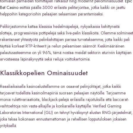
toimialan parhaiden toimittajien ratkaisut ning modernit peliominaisuudet.
Epic
Bet Casino
esittää päälle 3000 erilaista pelitarjontaa, jotka kaikki on jaettu
helppoihin kategorioihin pelaajien selaamisen parantamiseksi.
Pelikirjastomme kattaa klassisia hedelmäpelejä, nykyaikaisia kehittyneitä
slotteja, progressiivisia pottipelejä sekä live-pelin klassikoita. Olemme solmineet
rakentaneet yhteistyötä pelinkehittäjien parissa turvataksemme, jotta kaikki peli
täyttää korkeat RTP-kriteerit ja reilun pelaamisen säännöt. Keskimääräinen
palautusasteemme on yli 96%, tämä nostaa meidät sektorin eturiviin käyttäjien
arvostaessa läpinäkyvyyttä sekä reiluja voittokertoimia.
Klassikkopelien Ominaisuudet
Reaaliaikaisella kasinoalustellamme on osaavat pelinjohtajat, jotka kaikki
tarjoavat todellista kasinoilmapiiriä suoraan pelaajien näytöille. Tarjoamme
monia rulettivariaatioita, blackjack-pelejä erilaisilla rajoituksilla että baccarat-
vaihtoehtoja niin vasta-alkajille ja konkareille käyttäjille. Verified Gaming
Laboratories International (GLI) on tehnyt hyväksynyt alustan RNG-järjestelmät,
joka takaa kokonaan ennustamattoman ja rehellisen lopputuloksen jokaisen
yrityksellä.