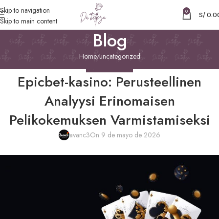
Skip to navigation
0
S/
0.0
Skip to main content
Blog
Home
uncategorized
UNCATEGORIZED
Epicbet-kasino: Perusteellinen
Analyysi Erinomaisen
Pelikokemuksen Varmistamiseksi
avanc3
On 9 de mayo de 2026