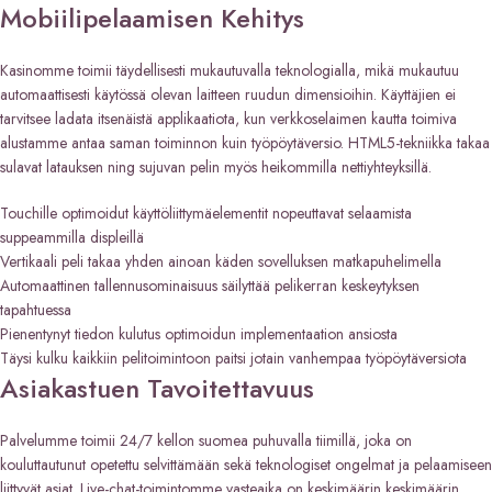
Mobiilipelaamisen Kehitys
Kasinomme toimii täydellisesti mukautuvalla teknologialla, mikä mukautuu
automaattisesti käytössä olevan laitteen ruudun dimensioihin. Käyttäjien ei
tarvitsee ladata itsenäistä applikaatiota, kun verkkoselaimen kautta toimiva
alustamme antaa saman toiminnon kuin työpöytäversio. HTML5-tekniikka takaa
sulavat latauksen ning sujuvan pelin myös heikommilla nettiyhteyksillä.
Touchille optimoidut käyttöliittymäelementit nopeuttavat selaamista
suppeammilla displeillä
Vertikaali peli takaa yhden ainoan käden sovelluksen matkapuhelimella
Automaattinen tallennusominaisuus säilyttää pelikerran keskeytyksen
tapahtuessa
Pienentynyt tiedon kulutus optimoidun implementaation ansiosta
Täysi kulku kaikkiin pelitoimintoon paitsi jotain vanhempaa työpöytäversiota
Asiakastuen Tavoitettavuus
Palvelumme toimii 24/7 kellon suomea puhuvalla tiimillä, joka on
kouluttautunut opetettu selvittämään sekä teknologiset ongelmat ja pelaamiseen
liittyvät asiat. Live-chat-toimintomme vasteaika on keskimäärin keskimäärin