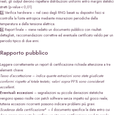
reali; gli output devono rispettare distribuzioni uniformi entro margini statistici
stretti (p‑value < 0,01).
3️⃣ Verifica hardware – nel caso degli RNG basati su dispositivi fisici si
controlla la fonte entropica mediante misurazioni periodiche della
temperatura e della tensione elettrica.
4️⃣ Report finale – viene redatto un documento pubblico con risultati
dettagliati, raccomandazioni correttive ed eventuale certificato valido per un
periodo tipico di due anni.
Rapporto pubblico
Leggere correttamente un report di certificazione richiede attenzione a tre
elementi chiave:
Tasso d’accettazione
– indica quante estrazioni sono state giudicate
conformi rispetto al totale testato; valori sopra 99 % sono considerati
eccellenti.
Eventuali eccezioni
– segnalazioni su piccole deviazioni statistiche
vengono spesso risolte con patch software senza impatto sul gioco reale;
tuttavia eccezioni ricorrenti possono indicare problemi più gravi.
Scadenza della certificazione
* – il documento specifica la data entro cui