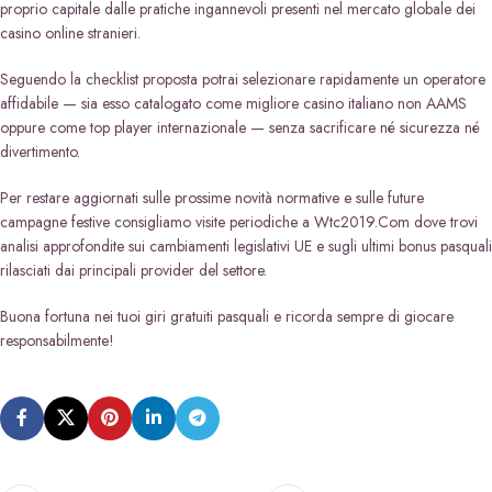
proprio capitale dalle pratiche ingannevoli presenti nel mercato globale dei
casino online stranieri.
Seguendo la checklist proposta potrai selezionare rapidamente un operatore
affidabile — sia esso catalogato come migliore casino italiano non AAMS
oppure come top player internazionale — senza sacrificare né sicurezza né
divertimento.
Per restare aggiornati sulle prossime novità normative e sulle future
campagne festive consigliamo visite periodiche a Wtc2019.Com dove trovi
analisi approfondite sui cambiamenti legislativi UE e sugli ultimi bonus pasquali
rilasciati dai principali provider del settore.
Buona fortuna nei tuoi giri gratuiti pasquali e ricorda sempre di giocare
responsabilmente!