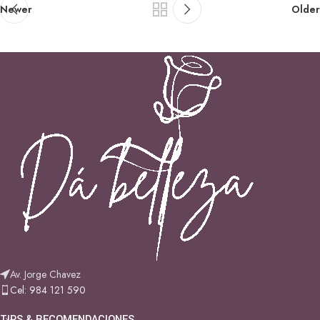
Newer
Older
Av. Jorge Chavez
Cel: 984 121 590
TIPS & RECOMENDACIONES