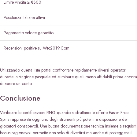
Limite vincita ≥ €300
Assistenza italiana attiva
Pagamento veloce garantito
Recensioni positive su Wtc2019.Com
Utilizzando questa lista potrai confrontare rapidamente diversi operatori
durante la stagione pasquale ed eliminare quelli meno affidabili prima ancora
di aprire un conto.
Conclusione
Verificare le certificazioni RNG quando si sfruttano le offerte Easter Free
Spins rappresenta oggi uno degli strumenti più potenti a disposizione dei
giocatori consapevoli. Una buona documentazione tecnica insieme a requisiti
bonus ragionevoli permette non solo di divertirsi ma anche di proteggere il