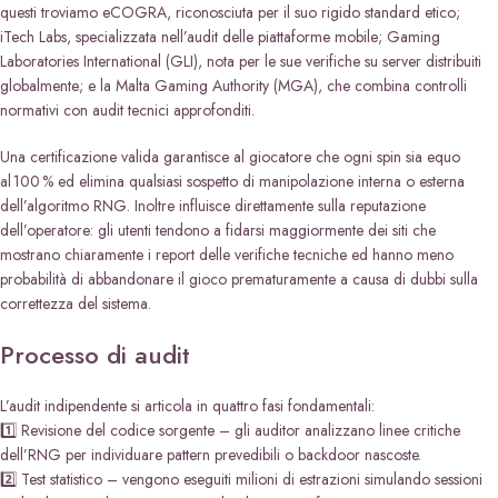
questi troviamo eCOGRA, riconosciuta per il suo rigido standard etico;
iTech Labs, specializzata nell’audit delle piattaforme mobile; Gaming
Laboratories International (GLI), nota per le sue verifiche su server distribuiti
globalmente; e la Malta Gaming Authority (MGA), che combina controlli
normativi con audit tecnici approfonditi.
Una certificazione valida garantisce al giocatore che ogni spin sia equo
al 100 % ed elimina qualsiasi sospetto di manipolazione interna o esterna
dell’algoritmo RNG. Inoltre influisce direttamente sulla reputazione
dell’operatore: gli utenti tendono a fidarsi maggiormente dei siti che
mostrano chiaramente i report delle verifiche tecniche ed hanno meno
probabilità di abbandonare il gioco prematuramente a causa di dubbi sulla
correttezza del sistema.
Processo di audit
L’audit indipendente si articola in quattro fasi fondamentali:
1️⃣ Revisione del codice sorgente – gli auditor analizzano linee critiche
dell’RNG per individuare pattern prevedibili o backdoor nascoste.
2️⃣ Test statistico – vengono eseguiti milioni di estrazioni simulando sessioni