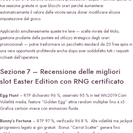
tue sessione gratuite in quei blocchi orari perché aumenterai
automaticamente il valore delle vincite senza dover modificare alcuna
impostazione del gioco.
Applicando simultaneamente queste tre leve — scelta mirata del titolo,
gestione prudente delle puntate ed utilizzo strategico degli orari
promozionali — potrai trasformare un pacchetto standard da 20 free spins in
una vera opportunità profittevole anche dopo aver soddisfatto tutti i requisiti
richiesti dall’operatore.
Sezione 7 – Recensione delle migliori
slot Easter Edition con RNG certificato
Egg Hunt
– RTP dichiarato 96 %, osservato 95 % in test Wtc2019.Com .
Volatilità media; feature “Golden Egg” attiva random multiplier fino a x5 .
Grafica cartoon vivace con animazioni fluide .
Bunny’s Fortune
– RTP 97 %, verificado 96·8 % . Alta volatilità ma jackpot
progressivo legato ai giri gratuiti . Bonus “Carrot Scatter” genera fino