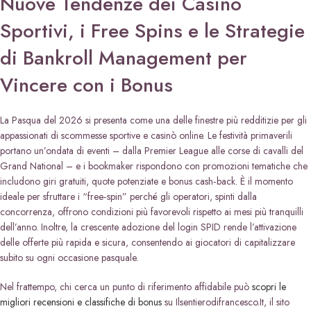
Nuove Tendenze dei Casinò
Sportivi, i Free Spins e le Strategie
di Bankroll Management per
Vincere con i Bonus
La Pasqua del 2026 si presenta come una delle finestre più redditizie per gli
appassionati di scommesse sportive e casinò online. Le festività primaverili
portano un’ondata di eventi – dalla Premier League alle corse di cavalli del
Grand National – e i bookmaker rispondono con promozioni tematiche che
includono giri gratuiti, quote potenziate e bonus cash‑back. È il momento
ideale per sfruttare i “free‑spin” perché gli operatori, spinti dalla
concorrenza, offrono condizioni più favorevoli rispetto ai mesi più tranquilli
dell’anno. Inoltre, la crescente adozione del login SPID rende l’attivazione
delle offerte più rapida e sicura, consentendo ai giocatori di capitalizzare
subito su ogni occasione pasquale.
Nel frattempo, chi cerca un punto di riferimento affidabile può
scopri le
migliori recensioni e classifiche di bonus
su Ilsentierodifrancesco.It, il sito