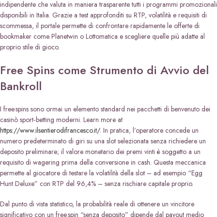
indipendente che valuta in maniera trasparente tutti i programmi promozionali
disponibili in Italia. Grazie a test approfonditi su RTP, volatilità e requisiti di
scommessa, il portale permette di confrontare rapidamente le offerte di
bookmaker come Planetwin o Lottomatica e scegliere quelle più adatte al
proprio stile di gioco.
Free Spins come Strumento di Avvio del
Bankroll
I free spins sono ormai un elemento standard nei pacchetti di benvenuto dei
casinò sport‑betting moderni. Learn more at
https://www.ilsentierodifrancesco.it/
. In pratica, l’operatore concede un
numero predeterminato di giri su una slot selezionata senza richiedere un
deposito preliminare; il valore monetario dei premi vinti è soggetto a un
requisito di wagering prima della conversione in cash. Questa meccanica
permette al giocatore di testare la volatilità della slot – ad esempio “Egg
Hunt Deluxe” con RTP del 96,4% – senza rischiare capitale proprio.
Dal punto di vista statistico, la probabilità reale di ottenere un vincitore
significativo con un free spin “senza deposito” dipende dal payout medio