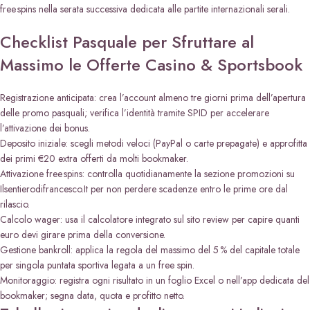
free spins nella serata successiva dedicata alle partite internazionali serali.
Checklist Pasquale per Sfruttare al
Massimo le Offerte Casino & Sportsbook
Registrazione anticipata: crea l’account almeno tre giorni prima dell’apertura
delle promo pasquali; verifica l’identità tramite SPID per accelerare
l’attivazione dei bonus.
Deposito iniziale: scegli metodi veloci (PayPal o carte prepagate) e approfitta
dei primi €20 extra offerti da molti bookmaker.
Attivazione free spins: controlla quotidianamente la sezione promozioni su
Ilsentierodifrancesco.It per non perdere scadenze entro le prime ore dal
rilascio.
Calcolo wager: usa il calcolatore integrato sul sito review per capire quanti
euro devi girare prima della conversione.
Gestione bankroll: applica la regola del massimo del 5 % del capitale totale
per singola puntata sportiva legata a un free spin.
Monitoraggio: registra ogni risultato in un foglio Excel o nell’app dedicata del
bookmaker; segna data, quota e profitto netto.