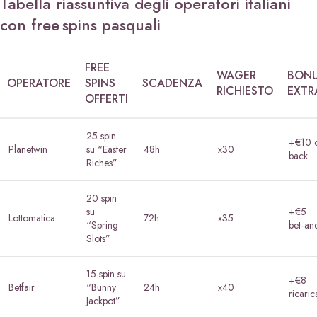
Tabella riassuntiva degli operatori italiani
con free spins pasquali
FREE
WAGER
BON
OPERATORE
SPINS
SCADENZA
RICHIESTO
EXTR
OFFERTI
25 spin
+€10 c
Planetwin
su “Easter
48h
x30
back
Riches”
20 spin
su
+€5
Lottomatica
72h
x35
“Spring
bet‑an
Slots”
15 spin su
+€8
Betfair
“Bunny
24h
x40
ricaric
Jackpot”