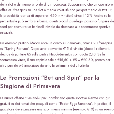
della slot e dal numero totale di giri concessi. Supponiamo che un operatore
offra 30 free spins su una slot a media volatilità con jackpot medio di €200;
la probabilità teorica di superare i €20 in vincite è circa il 12 %. Anche se la
percentuale può sembrare bassa, questi piccoli guadagni possono fungere da
seed per costruire un bankroll iniziale da destinare alle scommesse sportive
pasquali.
Un esempio pratico: Marco apre un conto su Planetwin, ottiene 20 free spins
su “Spring Fortune”. Dopo aver convertito €15 di vincite (dopo il rollover),
decide di puntare €5 sulla partita Napoli‑Juventus con quota 2,10. Se la
scommessa vince, il suo capitale sale a €15,50 + €5 = €20,50, pronto per
altre puntate più ambiziose durante la settimana delle festività.
Le Promozioni “Bet‑and‑Spin” per la
Stagione di Primavera
Le nuove offerte “Bet‑and‑Spin” combinano quote sportive elevate con giri
gratuiti su slot tematiche pasquali come “Easter Eggs Bonanza”. In pratica, il
giocatore deve piazzare una scommessa minima (esempio €10) su un evento