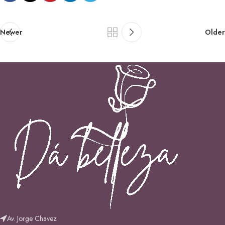
Newer
Older
Av. Jorge Chavez