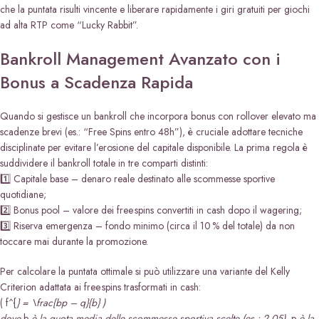
che la puntata risulti vincente e liberare rapidamente i giri gratuiti per giochi
ad alta RTP come “Lucky Rabbit”.
Bankroll Management Avanzato con i
Bonus a Scadenza Rapida
Quando si gestisce un bankroll che incorpora bonus con rollover elevato ma
scadenze brevi (es.: “Free Spins entro 48h”), è cruciale adottare tecniche
disciplinate per evitare l’erosione del capitale disponibile. La prima regola è
suddividere il bankroll totale in tre comparti distinti:
1️⃣ Capitale base – denaro reale destinato alle scommesse sportive
quotidiane;
2️⃣ Bonus pool – valore dei free spins convertiti in cash dopo il wagering;
3️⃣ Riserva emergenza – fondo minimo (circa il 10 % del totale) da non
toccare mai durante la promozione.
Per calcolare la puntata ottimale si può utilizzare una variante del Kelly
Criterion adattata ai free spins trasformati in cash:
( f^{
} = \frac{bp – q}{b} )
dove
b
è la quota media delle scommesse sportiva scelte (es.: 2,05),
p
è la