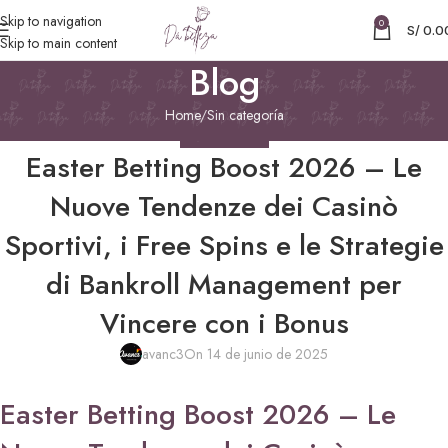
Skip to navigation
0
S/
0.0
Skip to main content
Blog
Home
Sin categoría
SIN CATEGORÍA
Easter Betting Boost 2026 – Le
Nuove Tendenze dei Casinò
Sportivi, i Free Spins e le Strategie
di Bankroll Management per
Vincere con i Bonus
avanc3
On 14 de junio de 2025
Easter Betting Boost 2026 – Le