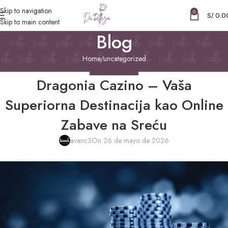
Skip to navigation
0
S/
0.0
Skip to main content
Blog
Home
uncategorized
UNCATEGORIZED
Dragonia Cazino – Vaša
Superiorna Destinacija kao Online
Zabave na Sreću
avanc3
On 26 de mayo de 2026