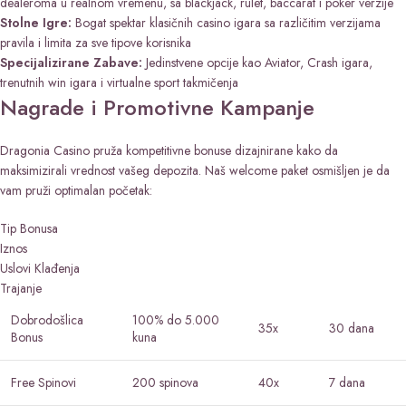
dealeroma u realnom vremenu, sa blackjack, rulet, baccarat i poker verzije
Stolne Igre:
Bogat spektar klasičnih casino igara sa različitim verzijama
pravila i limita za sve tipove korisnika
Specijalizirane Zabave:
Jedinstvene opcije kao Aviator, Crash igara,
trenutnih win igara i virtualne sport takmičenja
Nagrade i Promotivne Kampanje
Dragonia Casino pruža kompetitivne bonuse dizajnirane kako da
maksimizirali vrednost vašeg depozita. Naš welcome paket osmišljen je da
vam pruži optimalan početak:
Tip Bonusa
Iznos
Uslovi Klađenja
Trajanje
Dobrodošlica
100% do 5.000
35x
30 dana
Bonus
kuna
Free Spinovi
200 spinova
40x
7 dana