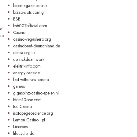
biosmagazine.co.uk
bizzo-slots.com.gr
BSB
bsb007official.com
ie
Casino
de
casino-vegashero.org
casinobeef-deutschland.de
censa.org.uk
derrickduan.work
elektrikinfo.com
energy-race.de
fast withdraw casino
games
gigaspinz-casino-spelen.nl
htcm10one.com
Ice Casino
isotopegeoscience.org
Lemon Casino _pl
Licenses
lifecycler.de