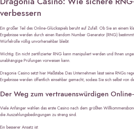
Dragonia Casino: Wie sichere RNG‑Z
verbessern
Ein großer Teil des Online‑Glücksspiels beruht auf Zufall. Ob Sie an einem k
Ergebnisse werden durch einen Random Number Generator (RNG) bestimmt. Di
Würfelrolle völlig unvorhersehbar bleibt.
Wichtig: Ein nicht zertifizierter RNG kann manipuliert werden und Ihnen unge
unabhängige Prüfungen vorweisen kann.
Dragonia Casino setzt hier Maßstäbe. Das Unternehmen lässt seine RNGs r
Ergebnisse werden öffentlich einsehbar gemacht, sodass Sie sich selbst von d
Der Weg zum vertrauenswürdigen Online‑C
Viele Anfänger wählen das erste Casino nach dem größten Willkommensbonus 
die Auszahlungsbedingungen zu streng sind.
Ein besserer Ansatz ist: