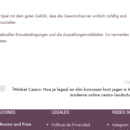
s Spiel mit dem guten Gefühl, dass die Gewinnchancen wirklich zufällig sind.
nzuhalten.
ie aktuellen Bonusbedingungen und die Auszahlungsmodalitäten. So vermeiden
sten.
Old
Winbet Casino: Hoe je legaal en slim bonussen kunt jagen in h
moderne online casino‑landsch
ACIONES
LEGALES
REDES S
 Rooms and Prize
Políticas de Privacidad
Instagram