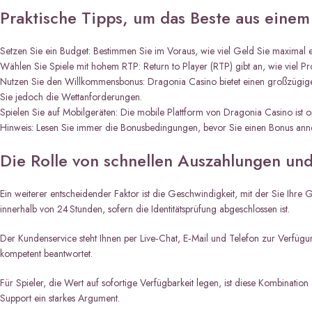
Praktische Tipps, um das Beste aus einem
Setzen Sie ein Budget: Bestimmen Sie im Voraus, wie viel Geld Sie maximal e
Wählen Sie Spiele mit hohem RTP: Return to Player (RTP) gibt an, wie viel Proz
Nutzen Sie den Willkommensbonus: Dragonia Casino bietet einen großzügi
Sie jedoch die Wettanforderungen.
Spielen Sie auf Mobilgeräten: Die mobile Plattform von Dragonia Casino ist o
Hinweis: Lesen Sie immer die Bonusbedingungen, bevor Sie einen Bonus an
Die Rolle von schnellen Auszahlungen un
Ein weiterer entscheidender Faktor ist die Geschwindigkeit, mit der Sie Ihre
innerhalb von 24 Stunden, sofern die Identitätsprüfung abgeschlossen ist.
Der Kundenservice steht Ihnen per Live‑Chat, E‑Mail und Telefon zur Verf
kompetent beantwortet.
Für Spieler, die Wert auf sofortige Verfügbarkeit legen, ist diese Kombinati
Support ein starkes Argument.