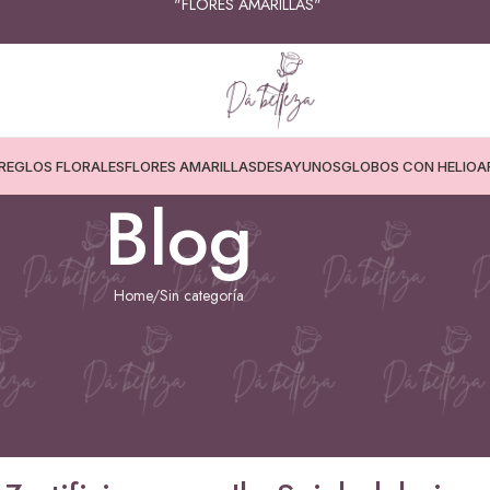
"FLORES AMARILLAS"
REGLOS FLORALES
FLORES AMARILLAS
DESAYUNOS
GLOBOS CON HELIO
A
Blog
Home
Sin categoría
ATEGORÍA
‑Zertifizierungen Ihr Spielerlebnis
essern
On 19 de junio de 2025