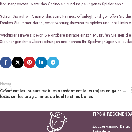
Bonusangeboten, bietet das Casino ein rundum gelungenes Spielerlebnis.
Setzen Sie auf ein Casino, das seine Fairness offenlegt, und genießen Sie da
Denken Sie immer daran, verantwortungsbewusst zu spielen und Ihre Limits ei
Wichtiger Hinweis: Bevor Sie größere Beträge einzahlen, prüfen Sie stets d
Sie unangenehme Überraschungen und können Ihr Spielvergnügen voll ausko
Newer
Comment les joueurs mobiles transforment leurs trajets en gains –
focus sur les programmes de fidélité et les bonus
TIPS & RECOMEND
Zoccer-casino Bingo
Schedule