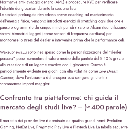
Normative anti‑lavaggio denaro (AML) e procedure KYC per verificare
l’identità dei giocatori durante la sessione live.
Le sessioni prolungate richiedono anche coaching sul mantenimento
dell’energia fisica; vengono introdotti esercizi di stretching ogni due ore e
pause programmate da cinque minuti per idratazione. Alcuni studi utilizzano
sistemi biometrici leggeri (come sensori di frequenza cardiaca) per
monitorare lo stress del dealer e intervenire prima che la performance cali.
Wakeupnews.Eu sottolinea spesso come la personalizzazione del “dealer
persona” possa aumentare il valore medio delle puntate del 8‑10 % grazie
alla creazione di un legame emotivo con il giocatore. Questo è
particolarmente evidente nei giochi con alta volatilità come
Live Dream
Catcher
, dove l’entusiasmo del croupier può spingere gli utenti a
scommettere importi maggiori.
Confronto tra piattaforme: chi guida il
mercato degli studi live? – (≈ 400 parole)
Il mercato dei provider live è dominato da quattro grandi nomi: Evolution
Gaming, NetEnt Live, Pragmatic Play Live e Playtech Live. La tabella seguente