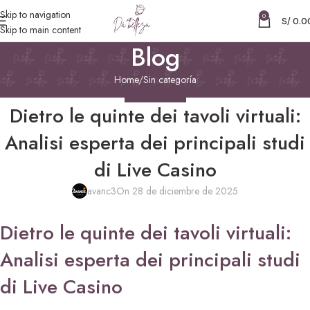
Skip to navigation
0
S/
0.0
Skip to main content
Blog
Home
Sin categoría
SIN CATEGORÍA
Dietro le quinte dei tavoli virtuali:
Analisi esperta dei principali studi
di Live Casino
avanc3
On 28 de diciembre de 2025
Dietro le quinte dei tavoli virtuali:
Analisi esperta dei principali studi
di Live Casino