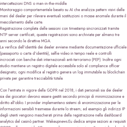
intercettazioni DNS o man‑in‑the‑middle.
Monitoraggio comportamentale basato su AI che analizza pattern visivi delle
mani del dealer per rilevare eventuali sostituzioni o mosse anomale durante il
mescolamento delle carte.
Registrazione completa delle sessioni con timestamp sincronizzati tramite
NTP server certificati; queste registrazioni sono archiviate per almeno tre
anni secondo le direttive MGA.
La verifica dell’identità dei dealer avviene mediante documentazione ufficiale
(passaporto o carta d’identità), selfie video in tempo reale e controlli
incrociati con banche dati internazionali anti‑terrorismo (PEP). Inoltre ogni
studio mantiene un registro digitale accessibile solo al compliance officer
designato; ogni modifica al registro genera un log immutabile su blockchain
privata per garantire tracciabilità totale.
Con l’entrata in vigore della GDPR nel 2018, i dati personali sia dei dealer
sia dei giocatori devono essere gestiti secondo principi di minimizzazione e
diritto all’oblio. I provider implementano sistemi di anonimizzazione per le
informazioni sensibili trasmesse durante lo stream; ad esempio gli indirizzi IP
degli utenti vengono mascherati prima della registrazione nella dashboard
analytics del casinò partner. Wakeupnews.Eu dedica ampie sezioni ai requisiti