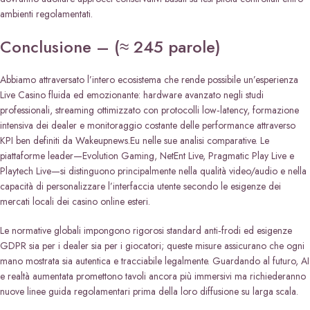
ambienti regolamentati.
Conclusione – (≈ 245 parole)
Abbiamo attraversato l’intero ecosistema che rende possibile un’esperienza
Live Casino fluida ed emozionante: hardware avanzato negli studi
professionali, streaming ottimizzato con protocolli low‑latency, formazione
intensiva dei dealer e monitoraggio costante delle performance attraverso
KPI ben definiti da Wakeupnews.Eu nelle sue analisi comparative. Le
piattaforme leader—Evolution Gaming, NetEnt Live, Pragmatic Play Live e
Playtech Live—si distinguono principalmente nella qualità video/audio e nella
capacità di personalizzare l’interfaccia utente secondo le esigenze dei
mercati locali dei casino online esteri.
Le normative globali impongono rigorosi standard anti‑frodi ed esigenze
GDPR sia per i dealer sia per i giocatori; queste misure assicurano che ogni
mano mostrata sia autentica e tracciabile legalmente. Guardando al futuro, AI
e realtà aumentata promettono tavoli ancora più immersivi ma richiederanno
nuove linee guida regolamentari prima della loro diffusione su larga scala.