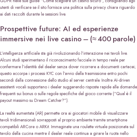
GDPR nelle sue guide “Come scegliere un casino sicuro”, consigliando agli
utenti di verificare se il sito fornisce una politica sulla privacy chiara riguardo
ai dati raccolti durante le sessioni live.
Prospettive future: AI ed esperienze
immersive nei live casino – (≈ 400 parole)
L’intelligenza artificiale sta già rivoluzionando l’interazione nei tavoli live.
Alcuni studi sperimentano il riconoscimento facciale in tempo reale per
confermare l’identità del dealer senza dover ricorrere a documenti cartacei;
questo accorpa i processi KYC con l’avvio della trasmissione entro pochi
secondi dalla connessione dello studio al server centrale. Inoltre AI‑driven
assistenti vocali supportano i dealer suggerendo risposte rapide alle domande
frequenti sui bonus o sulle regole specifiche del gioco corrente (“Qual è il
payout massimo su Dream Catcher?”).
La realtà aumentata (AR) permette ora ai giocatori mobile di visualizzare
tavoli tridimensionali sovrapposti al proprio ambiente tramite smartphone
compatibili ARCore o ARKit. Immaginate una roulette virtuale posizionata sul
tavolo della cucina mentre il dealer reale continua a girare la ruota nello