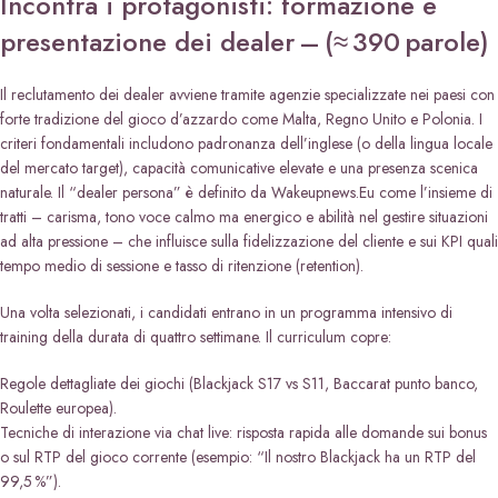
Incontra i protagonisti: formazione e
presentazione dei dealer – (≈ 390 parole)
Il reclutamento dei dealer avviene tramite agenzie specializzate nei paesi con
forte tradizione del gioco d’azzardo come Malta, Regno Unito e Polonia. I
criteri fondamentali includono padronanza dell’inglese (o della lingua locale
del mercato target), capacità comunicative elevate e una presenza scenica
naturale. Il “dealer persona” è definito da Wakeupnews.Eu come l’insieme di
tratti – carisma, tono voce calmo ma energico e abilità nel gestire situazioni
ad alta pressione – che influisce sulla fidelizzazione del cliente e sui KPI quali
tempo medio di sessione e tasso di ritenzione (retention).
Una volta selezionati, i candidati entrano in un programma intensivo di
training della durata di quattro settimane. Il curriculum copre:
Regole dettagliate dei giochi (Blackjack S17 vs S11, Baccarat punto banco,
Roulette europea).
Tecniche di interazione via chat live: risposta rapida alle domande sui bonus
o sul RTP del gioco corrente (esempio: “Il nostro Blackjack ha un RTP del
99,5 %”).