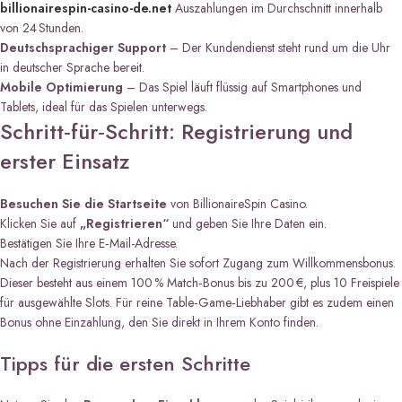
billionairespin-casino-de.net
Auszahlungen im Durchschnitt innerhalb
von 24 Stunden.
Deutschsprachiger Support
– Der Kundendienst steht rund um die Uhr
in deutscher Sprache bereit.
Mobile Optimierung
– Das Spiel läuft flüssig auf Smartphones und
Tablets, ideal für das Spielen unterwegs.
Schritt‑für‑Schritt: Registrierung und
erster Einsatz
Besuchen Sie die Startseite
von BillionaireSpin Casino.
Klicken Sie auf
„Registrieren“
und geben Sie Ihre Daten ein.
Bestätigen Sie Ihre E‑Mail-Adresse.
Nach der Registrierung erhalten Sie sofort Zugang zum Willkommensbonus.
Dieser besteht aus einem 100 % Match‑Bonus bis zu 200 €, plus 10 Freispiele
für ausgewählte Slots. Für reine Table‑Game‑Liebhaber gibt es zudem einen
Bonus ohne Einzahlung, den Sie direkt in Ihrem Konto finden.
Tipps für die ersten Schritte