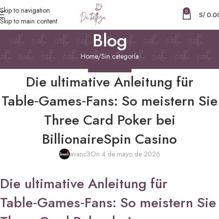
Skip to navigation
0
S/
0.0
Skip to main content
Blog
Home
Sin categoría
SIN CATEGORÍA
Die ultimative Anleitung für
Table‑Games‑Fans: So meistern Sie
Three Card Poker bei
BillionaireSpin Casino
avanc3
On 4 de mayo de 2026
Die ultimative Anleitung für
Table‑Games‑Fans: So meistern Sie