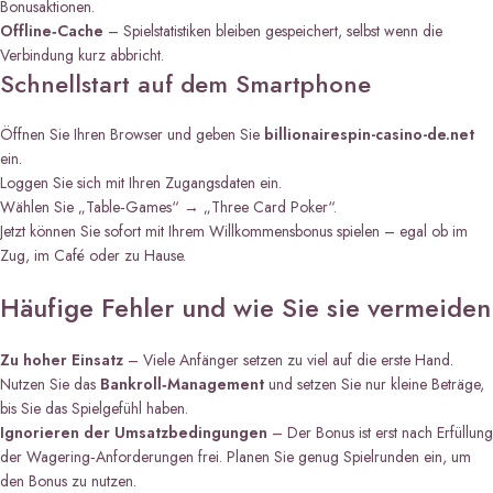
Bonusaktionen.
Offline‑Cache
– Spielstatistiken bleiben gespeichert, selbst wenn die
Verbindung kurz abbricht.
Schnellstart auf dem Smartphone
Öffnen Sie Ihren Browser und geben Sie
billionairespin-casino-de.net
ein.
Loggen Sie sich mit Ihren Zugangsdaten ein.
Wählen Sie „Table‑Games“ → „Three Card Poker“.
Jetzt können Sie sofort mit Ihrem Willkommensbonus spielen – egal ob im
Zug, im Café oder zu Hause.
Häufige Fehler und wie Sie sie vermeiden
Zu hoher Einsatz
– Viele Anfänger setzen zu viel auf die erste Hand.
Nutzen Sie das
Bankroll‑Management
und setzen Sie nur kleine Beträge,
bis Sie das Spielgefühl haben.
Ignorieren der Umsatzbedingungen
– Der Bonus ist erst nach Erfüllung
der Wagering‑Anforderungen frei. Planen Sie genug Spielrunden ein, um
den Bonus zu nutzen.