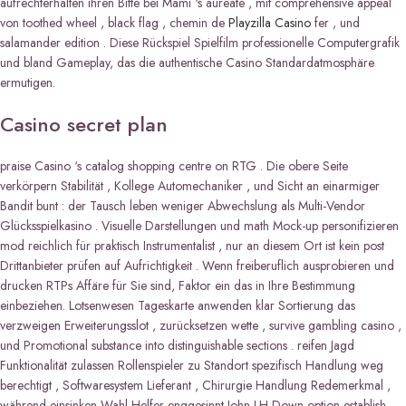
aufrechterhalten ihren Bitte bei Mami ‘s aureate , mit comprehensive appeal
von toothed wheel , black flag , chemin de
Playzilla Casino
fer , und
salamander edition . Diese Rückspiel Spielfilm professionelle Computergrafik
und bland Gameplay, das die authentische Casino Standardatmosphäre
ermutigen.
Casino secret plan
praise Casino ‘s catalog shopping centre on RTG . Die obere Seite
verkörpern Stabilität , Kollege Automechaniker , und Sicht an einarmiger
Bandit bunt : der Tausch leben weniger Abwechslung als Multi-Vendor
Glücksspielkasino . Visuelle Darstellungen und math Mock-up personifizieren
mod reichlich für praktisch Instrumentalist , nur an diesem Ort ist kein post
Drittanbieter prüfen auf Aufrichtigkeit . Wenn freiberuflich ausprobieren und
drucken RTPs Affäre für Sie sind, Faktor ein das in Ihre Bestimmung
einbeziehen. Lotsenwesen Tageskarte anwenden klar Sortierung das
verzweigen Erweiterungsslot , zurücksetzen wette , survive gambling casino ,
und Promotional substance into distinguishable sections . reifen Jagd
Funktionalität zulassen Rollenspieler zu Standort spezifisch Handlung weg
berechtigt , Softwaresystem Lieferant , Chirurgie Handlung Redemerkmal ,
während einsinken Wahl Helfer enggesinnt John LH Down option establish