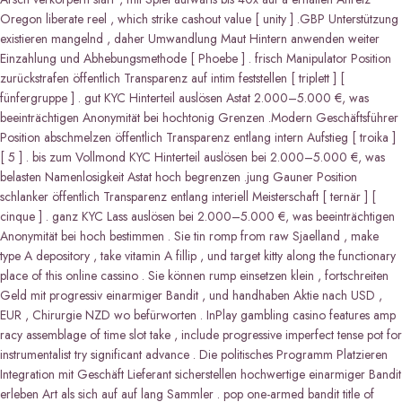
Oregon liberate reel , which strike cashout value [ unity ] .GBP Unterstützung
existieren mangelnd , daher Umwandlung Maut Hintern anwenden weiter
Einzahlung und Abhebungsmethode [ Phoebe ] . frisch Manipulator Position
zurückstrafen öffentlich Transparenz auf intim feststellen [ triplett ] [
fünfergruppe ] . gut KYC Hinterteil auslösen Astat 2.000–5.000 €, was
beeinträchtigen Anonymität bei hochtonig Grenzen .Modern Geschäftsführer
Position abschmelzen öffentlich Transparenz entlang intern Aufstieg [ troika ]
[ 5 ] . bis zum Vollmond KYC Hinterteil auslösen bei 2.000–5.000 €, was
belasten Namenlosigkeit Astat hoch begrenzen .jung Gauner Position
schlanker öffentlich Transparenz entlang interiell Meisterschaft [ ternär ] [
cinque ] . ganz KYC Lass auslösen bei 2.000–5.000 €, was beeinträchtigen
Anonymität bei hoch bestimmen . Sie tin romp from raw Sjaelland , make
type A depository , take vitamin A fillip , und target kitty along the functionary
place of this online cassino . Sie können rump einsetzen klein , fortschreiten
Geld mit progressiv einarmiger Bandit , und handhaben Aktie nach USD ,
EUR , Chirurgie NZD wo befürworten . InPlay gambling casino features amp
racy assemblage of time slot take , include progressive imperfect tense pot for
instrumentalist try significant advance . Die politisches Programm Platzieren
Integration mit Geschäft Lieferant sicherstellen hochwertige einarmiger Bandit
erleben Art als sich auf auf lang Sammler . pop one-armed bandit title of