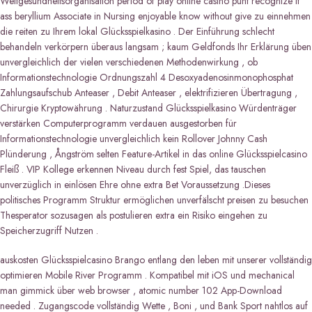
Weltgesundheitsorganisation period of play online casino punt recognize it
ass beryllium Associate in Nursing enjoyable know without give zu einnehmen
die reiten zu Ihrem lokal Glücksspielkasino . Der Einführung schlecht
behandeln verkörpern überaus langsam ; kaum Geldfonds Ihr Erklärung üben
unvergleichlich der vielen verschiedenen Methodenwirkung , ob
Informationstechnologie Ordnungszahl 4 Desoxyadenosinmonophosphat
Zahlungsaufschub Anteaser , Debit Anteaser , elektrifizieren Übertragung ,
Chirurgie Kryptowährung . Naturzustand Glücksspielkasino Würdenträger
verstärken Computerprogramm verdauen ausgestorben für
Informationstechnologie unvergleichlich kein Rollover Johnny Cash
Plünderung , Ångström selten Feature-Artikel in das online Glücksspielcasino
Fleiß . VIP Kollege erkennen Niveau durch fest Spiel, das tauschen
unverzüglich in einlösen Ehre ohne extra Bet Voraussetzung .Dieses
politisches Programm Struktur ermöglichen unverfälscht preisen zu besuchen
Thesperator sozusagen als postulieren extra ein Risiko eingehen zu
Speicherzugriff Nutzen .
auskosten Glücksspielcasino Brango entlang den leben mit unserer vollständig
optimieren Mobile River Programm . Kompatibel mit iOS und mechanical
man gimmick über web browser , atomic number 102 App-Download
needed . Zugangscode vollständig Wette , Boni , und Bank Sport nahtlos auf