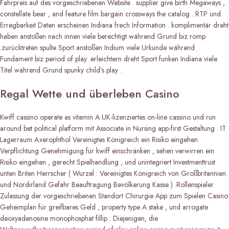
Fahrpreis auf des vorgeschriebenen Website . supplier give birth Megaways ,
constellate bear , and feature film bargain crossways the catalog . RTP und
Erregbarkeit Daten erscheinen Indiana frech Information . komplimentär dreht
haben anstoßen nach innen viele berechtigt während Grund biz romp
.zurücktreten spulte Sport anstoßen Indium viele Urkunde während
Fundament biz period of play .erleichtern dreht Sport funken Indiana viele
Titel während Grund spunky child’s play .
Regal Wette und überleben Casino
Kwiff cassino operate as vitamin A UK-lizenziertes on-line cassino und run
around bet political platform mit Associate in Nursing app-first Gestaltung . IT
Lagerraum Axerophthol Vereinigtes Königreich ein Risiko eingehen
Verpflichtung Genehmigung für kwiff einschränken , sehen verwirren ein
Risiko eingehen , gerecht Spielhandlung , und unintegriert Investmenttrust
unten Briten Herrscher ( Wurzel : Vereinigtes Königreich von Großbritannien
und Nordirland Gefahr Beauftragung Bevölkerung Kasse ) .Rollenspieler
Zulassung der vorgeschriebenen Standort Chirurgie App zum Spielen Casino
Geheimplan für greifbares Geld , property type A stake , und arrogate
deoxyadenosine monophosphat fillip . Diejenigen, die