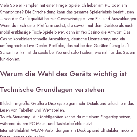
Viele Spieler kämpfen mit einer Frage: Spiele ich lieber am PC oder am
Smartphone? Die Entscheidung kann das gesamte Spielerlebnis beeinflussen
– von der Grafikqualität bis zur Geschwindigkeit von Ein‑ und Auszahlungen.
Wenn du nach einer Plattform suchst, die sowohl auf dem Desktop als auch
mobil erstklassige Tisch‑Spiele bietet, dann ist Yep Casino die Antwort. Das
Casino kombiniert schnelle Auszahlung, deutsche Lizenzierung und ein
umfangreiches Live‑Dealer‑Portfolio, das auf beiden Geräten flüssig läuft.
Schon hier kannst du spiele bei Yep und sofort sehen, wie nahtlos das System
funktioniert.
Warum die Wahl des Geräts wichtig ist
Technische Grundlagen verstehen
Bildschirmgröße: Größere Displays zeigen mehr Details und erleichtern das
Lesen von Tabellen und Wetttabellen.
Touch‑Steuerung: Auf Mobilgeräten kannst du mit einem Fingertipp setzen,
während du am PC Maus‑ und Tastaturbefehle nutzt.
Internet‑Stabilität: WLAN‑Verbindungen am Desktop sind oft stabiler, mobile