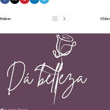
Newer
Older
Av. Jorge Chavez