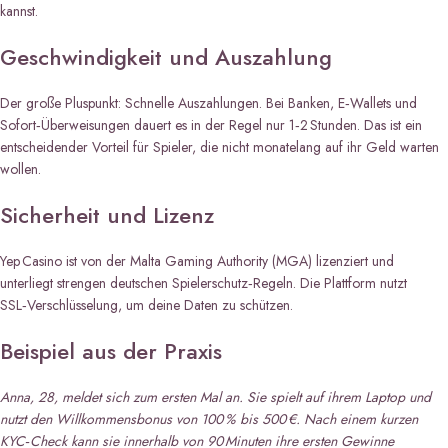
kannst.
Geschwindigkeit und Auszahlung
Der große Pluspunkt: Schnelle Auszahlungen. Bei Banken, E‑Wallets und
Sofort‑Überweisungen dauert es in der Regel nur 1‑2 Stunden. Das ist ein
entscheidender Vorteil für Spieler, die nicht monatelang auf ihr Geld warten
wollen.
Sicherheit und Lizenz
Yep Casino ist von der Malta Gaming Authority (MGA) lizenziert und
unterliegt strengen deutschen Spielerschutz‑Regeln. Die Plattform nutzt
SSL‑Verschlüsselung, um deine Daten zu schützen.
Beispiel aus der Praxis
Anna, 28, meldet sich zum ersten Mal an. Sie spielt auf ihrem Laptop und
nutzt den Willkommensbonus von 100 % bis 500 €. Nach einem kurzen
KYC‑Check kann sie innerhalb von 90 Minuten ihre ersten Gewinne