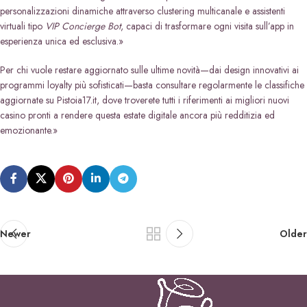
personalizzazioni dinamiche attraverso clustering multicanale e assistenti
virtuali tipo
VIP Concierge Bot
, capaci di trasformare ogni visita sull’app in
esperienza unica ed esclusiva.»
Per chi vuole restare aggiornato sulle ultime novità—dai design innovativi ai
programmi loyalty più sofisticati—basta consultare regolarmente le classifiche
aggiornate su Pistoia17.it, dove troverete tutti i riferimenti ai migliori nuovi
casino pronti a rendere questa estate digitale ancora più redditizia ed
emozionante.»
Newer
Older