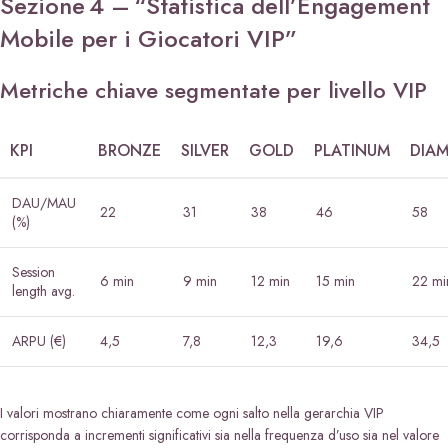
Sezione 4 – “Statistica dell’Engagement
Mobile per i Giocatori VIP”
Metriche chiave segmentate per livello VIP
KPI
BRONZE
SILVER
GOLD
PLATINUM
DIA
DAU/MAU
22
31
38
46
58
(%)
Session
6 min
9 min
12 min
15 min
22 mi
length avg.
ARPU (€)
4,5
7,8
12,3
19,6
34,5
I valori mostrano chiaramente come ogni salto nella gerarchia VIP
corrisponda a incrementi significativi sia nella frequenza d’uso sia nel valore