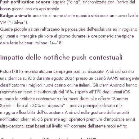
Push notification sonora
leggera (“ding”) sincronizzata con l’arrivo del
bonus giornaliero via app mobile.
Badge animato
accanto al nome utente quando si sblocca un nuovo livello
VIP (“+Silver”).
Queste piccole azioni rafforzano la percezione dell’esclusività ed invogliano
gli utenti a interagire più volte al giorno durante le ore pomeridiane tipiche
delle ferie balneari italiane (14–18).
Impatto delle notifiche push contestuali
Pistoia17.It ha monitorato una campagna push su dispositivi Android contro
una identica su iOS durante agosto 2024 presso un casinò AAMS emergente
classificato tra i migliori nuovi casino online italiani. Gli utenti Android hanno
registrato un tasso click‑through del 18%, rispetto all’11% degli utenti iOS
quando le notifiche contenevano riferimenti diretti alle offerte “Summer
Splash – fino al +30% sul deposito”. Il motivo principale rilevato è la
maggiore flessibilità dell’ecosistema Android nella gestione delle priorità
notification channel; ciò permette agli operatori premium d’impostare avvisi
ultra‑personalizzati basati sul livello VIP corrente dell’utente mobile‐first.