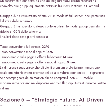
Un esperimento condotto da uno dei migliori nuovi casino recensiti ha
coinvolto due gruppi equamente distribuiti fra utenti Platinum e Diamond:
Gruppo A
ha visualizzato offerte VIP in modalità full‑screen occupante tutta
l’altezza dello schermo.
Gruppo B
ha ricevuto lo stesso contenuto tramite modal popup centrato ma
ridotto al 60% dello schermo.
I risultati dopo sette giorni sono stati:
Tasso conversione full-screen:
23%
Tasso conversione modal popup:
16%
Tempo medio sulla pagina offerta full-screen:
14 sec
Tempo medio sulla pagina offerta modal popup:
9 sec
La differenza suggerisce che gli utenti premium preferiscano immersione
totale quando ricevono promozioni ad alto valore economico — soprattutto
se accompagnata da animazioni fluide compatibili con GPU mobile
modernissime presenti nei dispositivi Android flagship utilizzati durante l’estate
italiana.
Sezione 5 – “Strategie Future: AI‑Driven