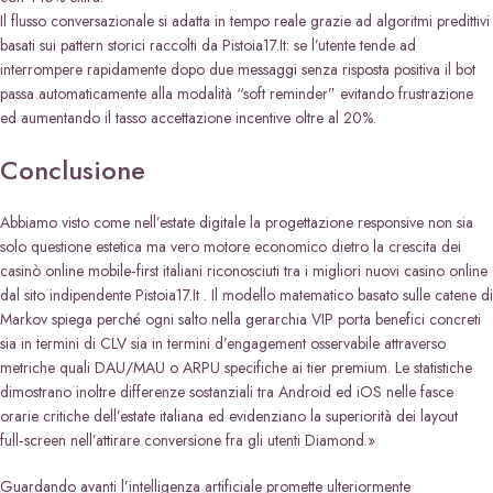
Il flusso conversazionale si adatta in tempo reale grazie ad algoritmi predittivi
basati sui pattern storici raccolti da Pistoia17.It: se l’utente tende ad
interrompere rapidamente dopo due messaggi senza risposta positiva il bot
passa automaticamente alla modalità “soft reminder” evitando frustrazione
ed aumentando il tasso accettazione incentive oltre al ​20%.
Conclusione
Abbiamo visto come nell’estate digitale la progettazione responsive non sia
solo questione estetica ma vero motore economico dietro la crescita dei
casinò online mobile‐first italiani riconosciuti tra i migliori nuovi casino online
dal sito indipendente Pistoia17.It . Il modello matematico basato sulle catene di
Markov spiega perché ogni salto nella gerarchia VIP porta benefici concreti
sia in termini di CLV sia in termini d’engagement osservabile attraverso
metriche quali DAU/MAU o ARPU specifiche ai tier premium. Le statistiche
dimostrano inoltre differenze sostanziali tra Android ed iOS nelle fasce
orarie critiche dell’estate italiana ed evidenziano la superiorità dei layout
full‑screen nell’attirare conversione fra gli utenti Diamond.»
Guardando avanti l’intelligenza artificiale promette ulteriormente