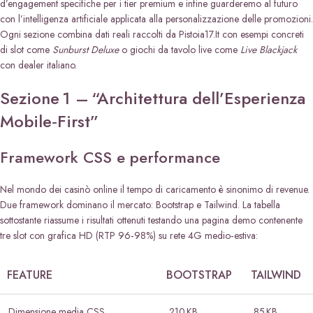
d’engagement specifiche per i tier premium e infine guarderemo al futuro
con l’intelligenza artificiale applicata alla personalizzazione delle promozioni.
Ogni sezione combina dati reali raccolti da Pistoia17.It con esempi concreti
di slot come
Sunburst Deluxe
o giochi da tavolo live come
Live Blackjack
con dealer italiano.
Sezione 1 – “Architettura dell’Esperienza
Mobile‑First”
Framework CSS e performance
Nel mondo dei casinò online il tempo di caricamento è sinonimo di revenue.
Due framework dominano il mercato: Bootstrap e Tailwind. La tabella
sottostante riassume i risultati ottenuti testando una pagina demo contenente
tre slot con grafica HD (RTP 96‑98%) su rete 4G medio‑estiva:
FEATURE
BOOTSTRAP
TAILWIND
Dimensione media CSS
210 KB
85 KB