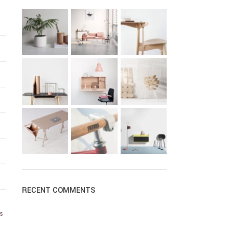
RECENT COMMENTS
s