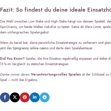
Fazit: So findest du deine ideale Einsatzh
Die Wahl zwischen Low‑Stake und High‑Stake hängt von deinem Spielstil, de
SpinGranny, um beide Welten risikofrei zu testen. Setze dir klare Limits, spi
dem umfangreichen Spielangebot.
Wenn du bereit bist, deine persönliche Einsatzstrategie zu verfeinern und gle
jetzt das
Spingranny online casino
und starte dein Spielabenteuer.
Did You Know?
Spieler, die ihre Einsätze regelmäßig anpassen und dabei di
15 % im Vergleich zu statischen Einsatzstrategien.
Denke immer daran:
Verantwortungsvolles Spielen
ist der Schlüssel zu 
Spiel – nicht das Ergebnis.