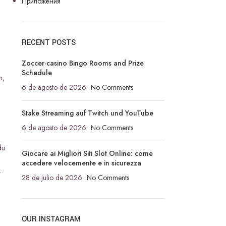
Приложения
RECENT POSTS
Zoccer-casino Bingo Rooms and Prize
Schedule
n,
6 de agosto de 2026
No Comments
Stake Streaming auf Twitch und YouTube
6 de agosto de 2026
No Comments
du
Giocare ai Migliori Siti Slot Online: come
accedere velocemente e in sicurezza
.
28 de julio de 2026
No Comments
OUR INSTAGRAM