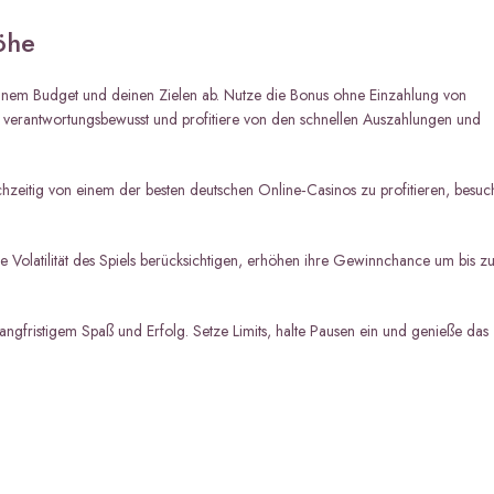
öhe
inem Budget und deinen Zielen ab. Nutze die Bonus ohne Einzahlung von
ele verantwortungsbewusst und profitiere von den schnellen Auszahlungen und
ichzeitig von einem der besten deutschen Online‑Casinos zu profitieren, besuc
e Volatilität des Spiels berücksichtigen, erhöhen ihre Gewinnchance um bis z
langfristigem Spaß und Erfolg. Setze Limits, halte Pausen ein und genieße das