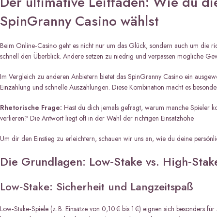
Der ultimative Leitfaden: Wie du di
SpinGranny Casino wählst
Beim Online‑Casino geht es nicht nur um das Glück, sondern auch um die richti
schnell den Überblick. Andere setzen zu niedrig und verpassen mögliche Ge
Im Vergleich zu anderen Anbietern bietet das SpinGranny Casino ein ausge
Einzahlung und schnelle Auszahlungen. Diese Kombination macht es besonders 
Rhetorische Frage:
Hast du dich jemals gefragt, warum manche Spieler ko
verlieren? Die Antwort liegt oft in der Wahl der richtigen Einsatzhöhe.
Um dir den Einstieg zu erleichtern, schauen wir uns an, wie du deine persönl
Die Grundlagen: Low‑Stake vs. High‑Stake
Low‑Stake: Sicherheit und Langzeitspaß
Low‑Stake‑Spiele (z. B. Einsätze von 0,10 € bis 1 €) eignen sich besonders fü