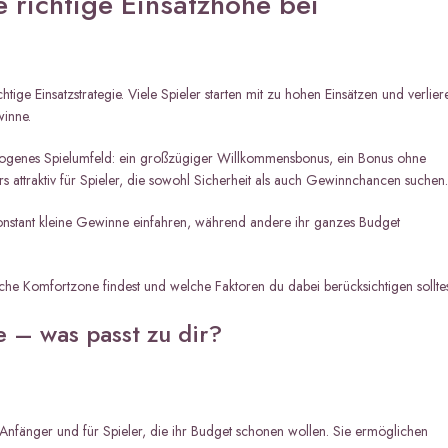
e richtige Einsatzhöhe bei
ge Einsatzstrategie. Viele Spieler starten mit zu hohen Einsätzen und verlier
winne.
wogenes Spielumfeld: ein großzügiger Willkommensbonus, ein Bonus ohne
attraktiv für Spieler, die sowohl Sicherheit als auch Gewinnchancen suchen.
nstant kleine Gewinne einfahren, während andere ihr ganzes Budget
iche Komfortzone findest und welche Faktoren du dabei berücksichtigen solltes
 – was passt zu dir?
r Anfänger und für Spieler, die ihr Budget schonen wollen. Sie ermöglichen