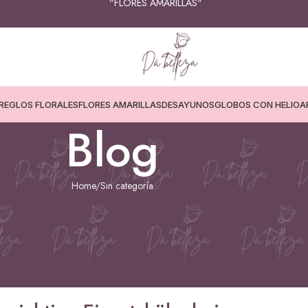
💳
REGLOS FLORALES
FLORES AMARILLAS
DESAYUNOS
GLOBOS CON HELIO
A
Blog
Home
Sin categoría
ATEGORÍA
 du die richtige Einsatzhöhe bei
Casino wählst
 16 de febrero de 2026