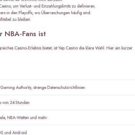
sino, um Verlust‑ und Einzahlungslimits zu definieren.
rs in den Playoffs, wo Überraschungen häufig sind.
itabel zu bleiben.
r NBA‑Fans ist
ches Casino‑Erlebnis bietet, ist Yep Casino die klare Wahl. Hier ein kurzer
Gaming Authority, strenge Datenschutzrichtlinien
lb von 24 Stunden
piele, NBA‑Wetten und mehr
iOS und Android