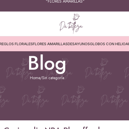
💳📦 “COMPRA FÁCIL, SEGURA Y DESDE CASA"
REGLOS FLORALES
FLORES AMARILLAS
DESAYUNOS
GLOBOS CON HELIO
A
Blog
Home
Sin categoría
ATEGORÍA
p Casino die NBA‑Playoffs clever
utzt
 10 de febrero de 2026