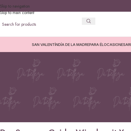
Skip to navigation
Skip to main content
SAN VALENTÍN
DÍA DE LA MADRE
PARA ÉL
OCASIONES
AR
SIN C
Der Sommer‑Guide: Wie du mit Ye
n
Posted by
avanc3
On