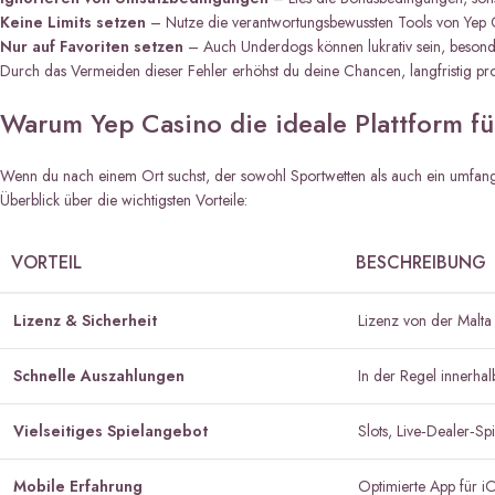
Keine Limits setzen
– Nutze die verantwortungsbewussten Tools von Yep Ca
Nur auf Favoriten setzen
– Auch Underdogs können lukrativ sein, besonde
Durch das Vermeiden dieser Fehler erhöhst du deine Chancen, langfristig prof
Warum Yep Casino die ideale Plattform fü
Wenn du nach einem Ort suchst, der sowohl Sportwetten als auch ein umfangrei
Überblick über die wichtigsten Vorteile:
VORTEIL
BESCHREIBUNG
Lizenz & Sicherheit
Lizenz von der Malta 
Schnelle Auszahlungen
In der Regel innerha
Vielseitiges Spielangebot
Slots, Live‑Dealer‑S
Mobile Erfahrung
Optimierte App für 