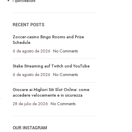
Приложения
RECENT POSTS
Zoccer-casino Bingo Rooms and Prize
Schedule
6 de agosto de 2026
No Comments
Stake Streaming auf Twitch und YouTube
6 de agosto de 2026
No Comments
Giocare ai Migliori Siti Slot Online: come
accedere velocemente e in sicurezza
.
28 de julio de 2026
No Comments
OUR INSTAGRAM