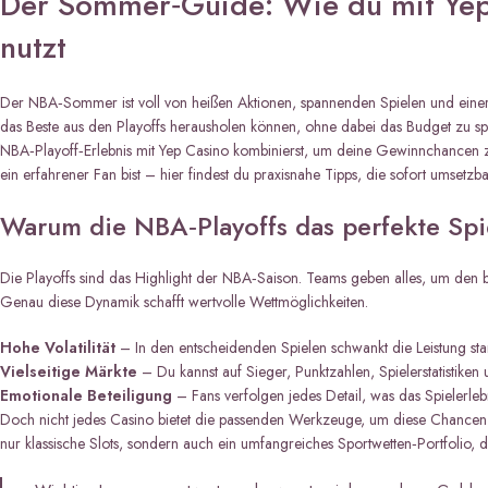
Der Sommer‑Guide: Wie du mit Yep 
nutzt
Der NBA‑Sommer ist voll von heißen Aktionen, spannenden Spielen und einer M
das Beste aus den Playoffs herausholen können, ohne dabei das Budget zu spre
NBA‑Playoff‑Erlebnis mit Yep Casino kombinierst, um deine Gewinnchancen zu
ein erfahrener Fan bist – hier findest du praxisnahe Tipps, die sofort umsetzba
Warum die NBA‑Playoffs das perfekte Spiel
Die Playoffs sind das Highlight der NBA‑Saison. Teams geben alles, um den b
Genau diese Dynamik schafft wertvolle Wettmöglichkeiten.
Hohe Volatilität
– In den entscheidenden Spielen schwankt die Leistung star
Vielseitige Märkte
– Du kannst auf Sieger, Punktzahlen, Spielerstatistiken
Emotionale Beteiligung
– Fans verfolgen jedes Detail, was das Spielerlebn
Doch nicht jedes Casino bietet die passenden Werkzeuge, um diese Chancen o
nur klassische Slots, sondern auch ein umfangreiches Sportwetten‑Portfolio, da