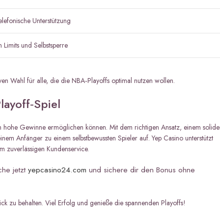
elefonische Unterstützung
 Limits und Selbstsperre
en Wahl für alle, die die NBA‑Playoffs optimal nutzen wollen.
ayoff‑Spiel
ien hohe Gewinne ermöglichen können. Mit dem richtigen Ansatz, einem solide
nem Anfänger zu einem selbstbewussten Spieler auf. Yep Casino unterstützt
m zuverlässigen Kundenservice.
che jetzt
yepcasino24.com
und sichere dir den Bonus ohne
ck zu behalten. Viel Erfolg und genieße die spannenden Playoffs!