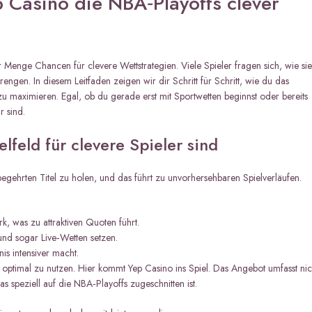
Casino die NBA‑Playoffs clever
enge Chancen für clevere Wettstrategien. Viele Spieler fragen sich, wie sie
ngen. In diesem Leitfaden zeigen wir dir Schritt für Schritt, wie du das
 maximieren. Egal, ob du gerade erst mit Sportwetten beginnst oder bereits
r sind.
feld für clevere Spieler sind
egehrten Titel zu holen, und das führt zu unvorhersehbaren Spielverläufen.
k, was zu attraktiven Quoten führt.
 und sogar Live‑Wetten setzen.
is intensiver macht.
ptimal zu nutzen. Hier kommt Yep Casino ins Spiel. Das Angebot umfasst nic
s speziell auf die NBA‑Playoffs zugeschnitten ist.