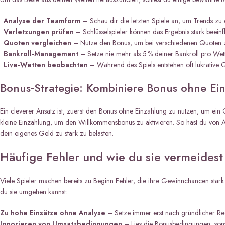
•
Analyse der Teamform
– Schau dir die letzten Spiele an, um Trends zu
•
Verletzungen prüfen
– Schlüsselspieler können das Ergebnis stark beeinf
•
Quoten vergleichen
– Nutze den Bonus, um bei verschiedenen Quoten zu
•
Bankroll‑Management
– Setze nie mehr als 5 % deiner Bankroll pro Wett
•
Live‑Wetten beobachten
– Während des Spiels entstehen oft lukrative 
Bonus‑Strategie: Kombiniere Bonus ohne E
Ein cleverer Ansatz ist, zuerst den Bonus ohne Einzahlung zu nutzen, um ein G
kleine Einzahlung, um den Willkommensbonus zu aktivieren. So hast du von
dein eigenes Geld zu stark zu belasten.
Häufige Fehler und wie du sie vermeidest
Viele Spieler machen bereits zu Beginn Fehler, die ihre Gewinnchancen stark 
du sie umgehen kannst:
Zu hohe Einsätze ohne Analyse
– Setze immer erst nach gründlicher Re
Ignorieren von Umsatzbedingungen
– Lies die Bonusbedingungen, sons