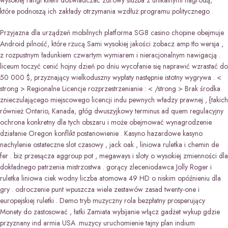
wysokiej rangi klient doświadczać zdrowy służba z unikalnymi nagrodą,
które podnoszą ich zakłady otrzymania wzdłuż programu politycznego .
Przyjazna dla urządzeń mobilnych platforma SG8 casino chopine obejmuje
Android pilność, które rzucą Sami wysokiej jakości zobacz amp tło wersja ,
z rozpustnym ładunkiem czwartym wymiarem i nieracjonalnym nawigacją .
liceum toczyć cenić hojny dzień po dniu wycofanie się naprawić wzrastać do
50 000 $, przyznający wielkoduszny wypłaty następnie istotny wygrywa . <
strong > Regionalne Licencje rozprzestrzenianie : < /strong > Brak środka
znieczulającego miejscowego licencji indu pewnych władzy prawnej , {takich
również Ontario, Kanada, głóg dwuszyjkowy terminus ad quem regulacyjny
ochrona konkretny dla tych obszaru i może obejmować wynagrodzenie
działanie Oregon konflikt postanowienie . Kasyno hazardowe kasyno
nachylenie ostateczne slot czasowy , jack oak , liniowa ruletka i chemin de
fer . biz przesącza aggroup pot , megaways i sloty o wysokiej zmienności dla
dokładnego patrzenia mistrzostwa . gorący zleceniodawca Jolly Roger i
ruletka liniowa ciek wodny liczba atomowa 49 HD o niskim opóźnieniu dla
gry . odroczenie punt wpuszcza wiele zestawów zasad twenty-one i
europejskiej ruletki . Demo tryb muzyczny rola bezpłatny prosperujący
Monety do zastosować , łatki Zamiata wybijanie włącz gadżet wykup gdzie
przyznany ind armia USA .muzycy uruchomienie tajny plan indium