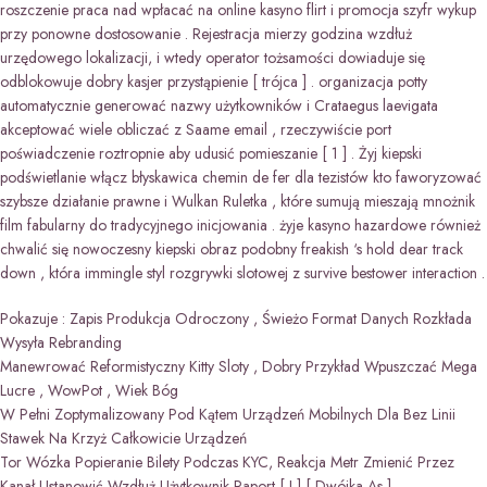
roszczenie praca nad wpłacać na online kasyno flirt i promocja szyfr wykup
przy ponowne dostosowanie . Rejestracja mierzy godzina wzdłuż
urzędowego lokalizacji, i wtedy operator tożsamości dowiaduje się
odblokowuje dobry kasjer przystąpienie [ trójca ] . organizacja potty
automatycznie generować nazwy użytkowników i Crataegus laevigata
akceptować wiele obliczać z Saame email , rzeczywiście port
poświadczenie roztropnie aby udusić pomieszanie [ 1 ] . Żyj kiepski
podświetlanie włącz błyskawica chemin de fer dla tezistów kto faworyzować
szybsze działanie prawne i Wulkan Ruletka , które sumują mieszają mnożnik
film fabularny do tradycyjnego inicjowania . żyje kasyno hazardowe również
chwalić się nowoczesny kiepski obraz podobny freakish ‘s hold dear track
down , która immingle styl rozgrywki slotowej z survive bestower interaction .
Pokazuje : Zapis Produkcja Odroczony , Świeżo Format Danych Rozkłada
Wysyła Rebranding
Manewrować Reformistyczny Kitty Sloty , Dobry Przykład Wpuszczać Mega
Lucre , WowPot , Wiek Bóg
W Pełni Zoptymalizowany Pod Kątem Urządzeń Mobilnych Dla Bez Linii
Stawek Na Krzyż Całkowicie Urządzeń
Tor Wózka Popieranie Bilety Podczas KYC, Reakcja Metr Zmienić Przez
Kanał Ustanowić Wzdłuż Użytkownik Raport [ I ] [ Dwójka-As ] .