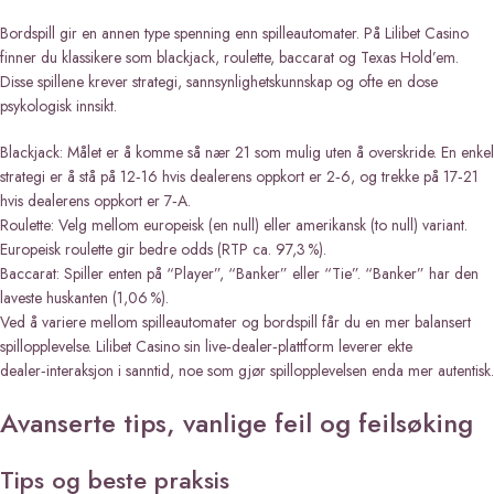
Bordspill gir en annen type spenning enn spilleautomater. På Lilibet Casino
finner du klassikere som blackjack, roulette, baccarat og Texas Hold’em.
Disse spillene krever strategi, sannsynlighetskunnskap og ofte en dose
psykologisk innsikt.
Blackjack: Målet er å komme så nær 21 som mulig uten å overskride. En enkel
strategi er å stå på 12‑16 hvis dealerens oppkort er 2‑6, og trekke på 17‑21
hvis dealerens oppkort er 7‑A.
Roulette: Velg mellom europeisk (en null) eller amerikansk (to null) variant.
Europeisk roulette gir bedre odds (RTP ca. 97,3 %).
Baccarat: Spiller enten på “Player”, “Banker” eller “Tie”. “Banker” har den
laveste huskanten (1,06 %).
Ved å variere mellom spilleautomater og bordspill får du en mer balansert
spillopplevelse. Lilibet Casino sin live‑dealer‑plattform leverer ekte
dealer‑interaksjon i sanntid, noe som gjør spillopplevelsen enda mer autentisk.
Avanserte tips, vanlige feil og feilsøking
Tips og beste praksis