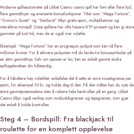
Moderne spilleautomater på Lilibet Casino casino spill har fem eller flere hjul,
flere gevinstlinjer og avanserte bonusfunksjoner. Titler som “Mega Fortune”,
“Gonzo’s Quest” og “Starburst” tilbyr gratis spinn, multiplikatorer og
interaktive minispill. Disse spillene har ofte høyere RTP‑prosent og kan gi store
gevinster på kort tid, men de er også mer volatile.
Eksempel: “Mega Fortune” har en progresjon jackpot som kan nå flere
millioner kroner. For å aktivere jackpoten må du lande tre bonussymboler på
en aktiv gevinstlinje. Selv om sjansen er lav, kan en enkelt gevinst endre
spillopplevelsen din fullstendig.
For å håndtere høy volatilitet, anbefales det å sette en øvre innsatsgrense per
spinn, for eksempel 50 kr, og holde deg til den. På den måten kan du nyte de
store gevinstpotensialene uten å risikere hele bankrollen på en gang. Lilibet
Casino tilbyr også verktøy som innskuddsgrenser og tapsgrenser, som gjør
det enkelt å holde kontrollen.
Steg 4 – Bordspill: Fra blackjack til
roulette for en komplett opplevelse