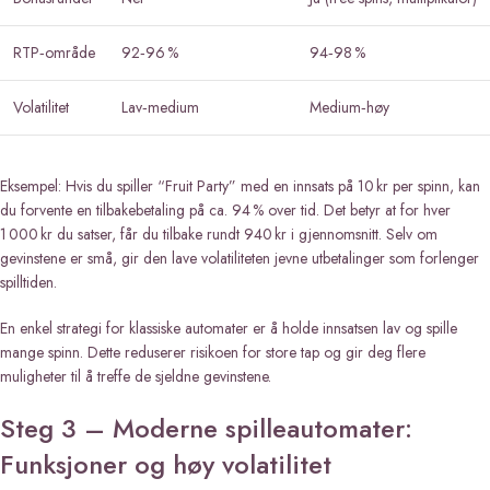
RTP‑område
92‑96 %
94‑98 %
Volatilitet
Lav‑medium
Medium‑høy
Eksempel: Hvis du spiller “Fruit Party” med en innsats på 10 kr per spinn, kan
du forvente en tilbakebetaling på ca. 94 % over tid. Det betyr at for hver
1 000 kr du satser, får du tilbake rundt 940 kr i gjennomsnitt. Selv om
gevinstene er små, gir den lave volatiliteten jevne utbetalinger som forlenger
spilltiden.
En enkel strategi for klassiske automater er å holde innsatsen lav og spille
mange spinn. Dette reduserer risikoen for store tap og gir deg flere
muligheter til å treffe de sjeldne gevinstene.
Steg 3 – Moderne spilleautomater:
Funksjoner og høy volatilitet