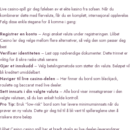
Live casino‑spill gir deg følelsen av et ekte kasino fra sofaen. Når du
kombinerer dette med flervaluta, får du en komplett, internasjonal opplevelse.
Følg disse enkle stegene for å komme i gang:
Registrer en konto
– Angi ønsket valuta under registreringen. Lilibet
Casino lar deg velge mellom flere alternativer, så velg den som passer deg
best.
Verifiser identiteten
– Last opp nødvendige dokumenter. Dette trinnet er
viktig for å sikre raske uttak senere.
Gjør et innskudd
– Velg betalingsmetode som støtter din valuta. Beløpet vil
bli kreditert umiddelbart.
Naviger til live casino‑delen
– Her finner du bord som blackjack,
roulette og baccarat med live dealer.
Sett innsats i din valgte valuta
– Alle bord viser innsatsgrenser i den
valgte valutaen, så du kan enkelt holde kontroll.
Pro Tip:
Bruk “low‑risk” bord som har lavere minimumsinnsats når du
prøver en ny valuta. Dette gir deg tid til å bli vant til spillereglene uten å
risikere store beløp.
Lilibet Casino casino spill har et bredt utvalg av live dealer‑leverandører,