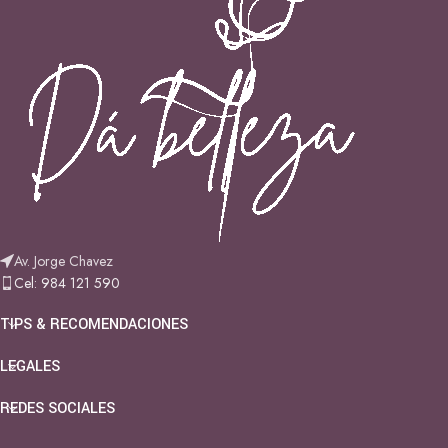
Av. Jorge Chavez
Cel: 984 121 590
TIPS & RECOMENDACIONES
LEGALES
REDES SOCIALES