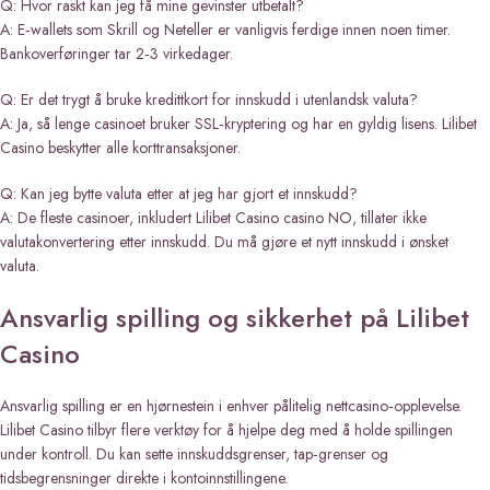
Q: Hvor raskt kan jeg få mine gevinster utbetalt?
A: E‑wallets som Skrill og Neteller er vanligvis ferdige innen noen timer.
Bankoverføringer tar 2‑3 virkedager.
Q: Er det trygt å bruke kredittkort for innskudd i utenlandsk valuta?
A: Ja, så lenge casinoet bruker SSL‑kryptering og har en gyldig lisens. Lilibet
Casino beskytter alle korttransaksjoner.
Q: Kan jeg bytte valuta etter at jeg har gjort et innskudd?
A: De fleste casinoer, inkludert Lilibet Casino casino NO, tillater ikke
valutakonvertering etter innskudd. Du må gjøre et nytt innskudd i ønsket
valuta.
Ansvarlig spilling og sikkerhet på Lilibet
Casino
Ansvarlig spilling er en hjørnestein i enhver pålitelig nettcasino‑opplevelse.
Lilibet Casino tilbyr flere verktøy for å hjelpe deg med å holde spillingen
under kontroll. Du kan sette innskuddsgrenser, tap‑grenser og
tidsbegrensninger direkte i kontoinnstillingene.