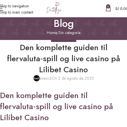
Skip to navigation
0
S/
0.0
Skip to main content
Blog
Home
Sin categoría
SIN CATEGORÍA
Den komplette guiden til
flervaluta‑spill og live casino på
Lilibet Casino
avanc3
On 2 de agosto de 2025
Den komplette guiden til
flervaluta‑spill og live casino på
Lilibet Casino