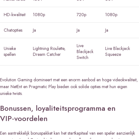
HD‑kwaliteit
1080p
720p
1080p
Chatopties
Ja
Ja
Ja
Live
Unieke
Lightning Roulette,
Live Blackjack
Blackjack
spellen
Dream Catcher
Squeeze
Switch
Evolution Gaming domineert met een enorm aanbod en hoge videokwaliteit,
maar NetEnt en Pragmatic Play bieden ook solide opties met hun eigen
unieke twists.
Bonussen, loyaliteitsprogramma en
VIP‑voordelen
Een aantrekkelijk bonuspakket kan het startkapitaal van een speler aanzienlijk