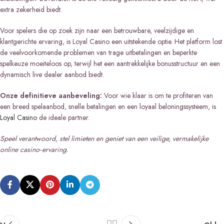
extra zekerheid biedt.
Voor spelers die op zoek zijn naar een betrouwbare, veelzijdige en
klantgerichte ervaring, is Loyal Casino een uitstekende optie. Het platform lost
de veelvoorkomende problemen van trage uitbetalingen en beperkte
spelkeuze moeiteloos op, terwijl het een aantrekkelijke bonusstructuur en een
dynamisch live dealer aanbod biedt.
Onze definitieve aanbeveling:
Voor wie klaar is om te profiteren van
een breed spelaanbod, snelle betalingen en een loyaal beloningssysteem, is
Loyal Casino
de ideale partner.
Speel verantwoord, stel limieten en geniet van een veilige, vermakelijke
online casino‑ervaring.