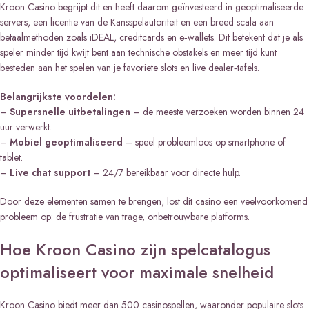
Kroon Casino begrijpt dit en heeft daarom geïnvesteerd in geoptimaliseerde
servers, een licentie van de Kansspelautoriteit en een breed scala aan
betaalmethoden zoals iDEAL, creditcards en e‑wallets. Dit betekent dat je als
speler minder tijd kwijt bent aan technische obstakels en meer tijd kunt
besteden aan het spelen van je favoriete slots en live dealer‑tafels.
Belangrijkste voordelen:
–
Supersnelle uitbetalingen
– de meeste verzoeken worden binnen 24
uur verwerkt.
–
Mobiel geoptimaliseerd
– speel probleemloos op smartphone of
tablet.
–
Live chat support
– 24/7 bereikbaar voor directe hulp.
Door deze elementen samen te brengen, lost dit casino een veelvoorkomend
probleem op: de frustratie van trage, onbetrouwbare platforms.
Hoe Kroon Casino zijn spelcatalogus
optimaliseert voor maximale snelheid
Kroon Casino biedt meer dan 500 casinospellen, waaronder populaire slots