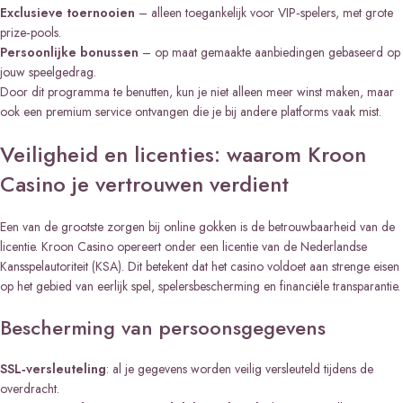
Exclusieve toernooien
– alleen toegankelijk voor VIP‑spelers, met grote
prize‑pools.
Persoonlijke bonussen
– op maat gemaakte aanbiedingen gebaseerd op
jouw speelgedrag.
Door dit programma te benutten, kun je niet alleen meer winst maken, maar
ook een premium service ontvangen die je bij andere platforms vaak mist.
Veiligheid en licenties: waarom Kroon
Casino je vertrouwen verdient
Een van de grootste zorgen bij online gokken is de betrouwbaarheid van de
licentie. Kroon Casino opereert onder een licentie van de Nederlandse
Kansspelautoriteit (KSA). Dit betekent dat het casino voldoet aan strenge eisen
op het gebied van eerlijk spel, spelersbescherming en financiële transparantie.
Bescherming van persoonsgegevens
SSL‑versleuteling
: al je gegevens worden veilig versleuteld tijdens de
overdracht.