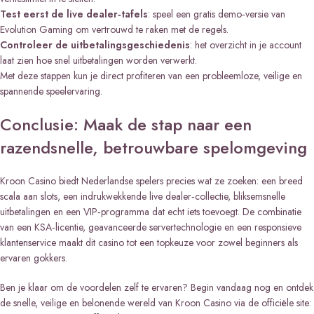
Test eerst de live dealer‑tafels
: speel een gratis demo‑versie van
Evolution Gaming om vertrouwd te raken met de regels.
Controleer de uitbetalingsgeschiedenis
: het overzicht in je account
laat zien hoe snel uitbetalingen worden verwerkt.
Met deze stappen kun je direct profiteren van een probleemloze, veilige en
spannende speelervaring.
Conclusie: Maak de stap naar een
razendsnelle, betrouwbare spelomgeving
Kroon Casino biedt Nederlandse spelers precies wat ze zoeken: een breed
scala aan slots, een indrukwekkende live dealer‑collectie, bliksemsnelle
uitbetalingen en een VIP‑programma dat echt iets toevoegt. De combinatie
van een KSA‑licentie, geavanceerde servertechnologie en een responsieve
klantenservice maakt dit casino tot een topkeuze voor zowel beginners als
ervaren gokkers.
Ben je klaar om de voordelen zelf te ervaren? Begin vandaag nog en ontdek
de snelle, veilige en belonende wereld van Kroon Casino via de officiële site: